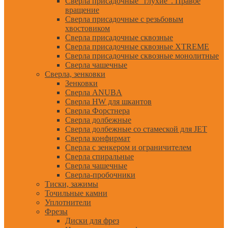
Сверла присадочные "глухие". Правое
вращение
Сверла присадочные с резьбовым
хвостовиком
Сверла присадочные сквозные
Сверла присадочные сквозные XTREME
Сверла присадочные сквозные монолитные
Сверла чашечные
Сверла, зенковки
Зенковки
Сверла ANUBA
Сверла HW для шкантов
Сверла Форстнера
Сверла долбежные
Сверла долбежные со стамеской для JET
Сверла конфирмат
Сверла с зенкером и ограничителем
Сверла спиральные
Сверла чашечные
Сверла-пробочники
Тиски, зажимы
Точильные камни
Уплотнители
Фрезы
Диски для фрез