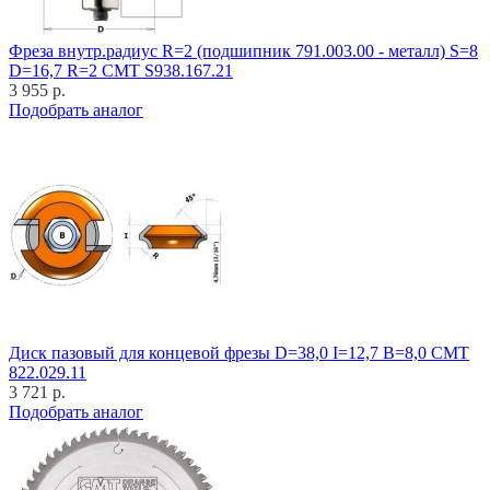
Фреза внутр.радиус R=2 (подшипник 791.003.00 - металл) S=8
D=16,7 R=2 CMT S938.167.21
3 955 р.
Подобрать аналог
Диск пазовый для концевой фрезы D=38,0 I=12,7 B=8,0 CMT
822.029.11
3 721 р.
Подобрать аналог