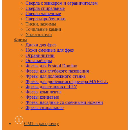
Сверла с зенкером и ограничителем
Сверла спиральные
Сверла чашечные
Сверла-пробочники
Тиски, зажимы
Точильные камни
Уплотнители
Фрезы
Диски для фрез
Ножи сменные для фрез
Ограничители
Органайзеры
Фрезы для Festool Domino
Фрезы для глубокого пазования
Фрезы для долбежного станка
Фрезы для дюбельного фрезера MAFELL
Фрезы для станков с ЧПУ
Фрезы комплекты
Фрезы концевые
Фрезы насадные со сменными ножами
Фрезы спиральные
CMT в рассрочку