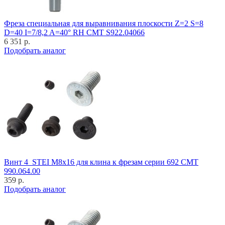
Фреза специальная для выравнивания плоскости Z=2 S=8
D=40 I=7/8,2 A=40° RH CMT S922.04066
6 351 р.
Подобрать аналог
Винт 4_STEI M8x16 для клина к фрезам серии 692 CMT
990.064.00
359 р.
Подобрать аналог