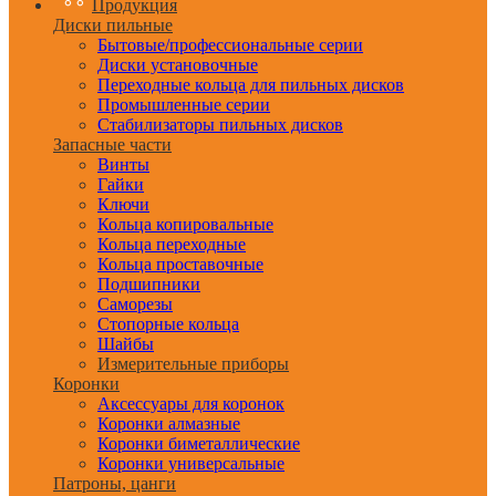
Продукция
Диски пильные
Бытовые/профессиональные серии
Диски установочные
Переходные кольца для пильных дисков
Промышленные серии
Стабилизаторы пильных дисков
Запасные части
Винты
Гайки
Ключи
Кольца копировальные
Кольца переходные
Кольца проставочные
Подшипники
Саморезы
Стопорные кольца
Шайбы
Измерительные приборы
Коронки
Аксессуары для коронок
Коронки алмазные
Коронки биметаллические
Коронки универсальные
Патроны, цанги