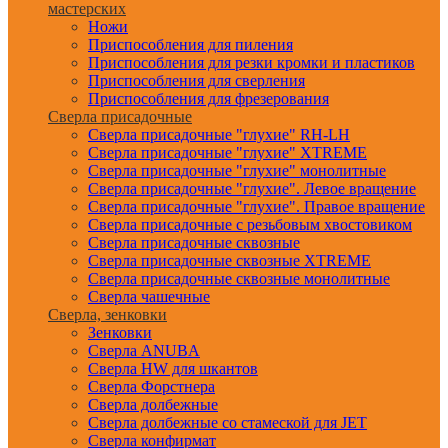
мастерских
Ножи
Приспособления для пиления
Приспособления для резки кромки и пластиков
Приспособления для сверления
Приспособления для фрезерования
Сверла присадочные
Сверла присадочные "глухие" RH-LH
Сверла присадочные "глухие" XTREME
Сверла присадочные "глухие" монолитные
Сверла присадочные "глухие". Левое вращение
Сверла присадочные "глухие". Правое вращение
Сверла присадочные с резьбовым хвостовиком
Сверла присадочные сквозные
Сверла присадочные сквозные XTREME
Сверла присадочные сквозные монолитные
Сверла чашечные
Сверла, зенковки
Зенковки
Сверла ANUBA
Сверла HW для шкантов
Сверла Форстнера
Сверла долбежные
Сверла долбежные со стамеской для JET
Сверла конфирмат