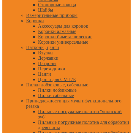
Стопорные кольца
Шайбы
Измерительные приборы
Коронки
Аксессуары для коронок
Коронки алмазные
Коронки биметаллические
Коронки универсальные
Патроны, цанги
Втулки
Державки
Патроны
Переходники
Цанги
Цанги для CMT7E
Пилки лобзиковые, сабельные
Пилки лобзиковые
Пилки сабельные
Принадлежности для мультифункционального
резака
Пильные погружные полотна "японский
зуб"
Пильные погружные полотна для обработки
древесины
Пильные погружные полотна для обработки