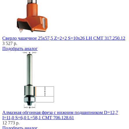
Cверло чашечное 25x57,5 Z=2+2 S=10x26 LH CMT 317.250.12
3 527 р.
Подобрать аналог
Алмазная обгонная фреза с нижним подшипником D=12,7
I=11,0 S=6,0 L=58,1 CMT 706.128.61
12 773 р.
Подобрать аналог