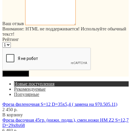
Ваш отзыв
Внимание:
HTML не поддерживается! Используйте обычный
текст!
Рейтинг
Продолжить
Новые поступления
Рекомендуемые
Популярные
Фреза филеночная S=12 D=35x5,4 ( замена на 970.505.11)
2 450 р.
В корзину
Фреза фасочная 45гр. (нижн. подш.), смен.ножи HM Z2 S=12,7
D=29x8x68
6 493 р.