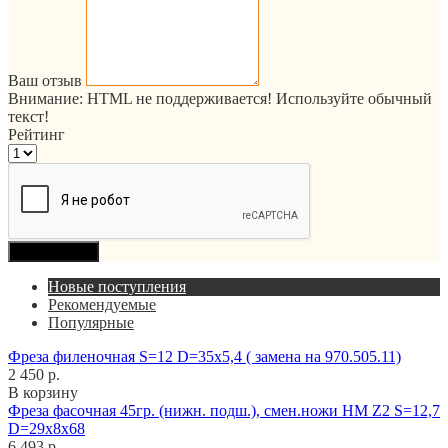
Ваш отзыв
Внимание:
HTML не поддерживается! Используйте обычный
текст!
Рейтинг
Продолжить
Новые поступления
Рекомендуемые
Популярные
Фреза филеночная S=12 D=35x5,4 ( замена на 970.505.11)
2 450 р.
В корзину
Фреза фасочная 45гр. (нижн. подш.), смен.ножи HM Z2 S=12,7
D=29x8x68
6 493 р.