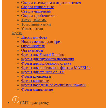
Сверла с зенкером и ограничителем
Сверла спиральные
Сверла чашечные
Сверла-пробочники
Тиски, зажимы
Точильные камни
Уплотнители
Фрезы
Диски для фрез
Ножи сменные для фрез
Ограничители
Органайзеры
Фрезы для Festool Domino
Фрезы для глубокого пазования
Фрезы для долбежного станка
Фрезы для дюбельного фрезера MAFELL
Фрезы для станков с ЧПУ
Фрезы комплекты
Фрезы концевые
Фрезы насадные со сменными ножами
Фрезы спиральные
CMT в рассрочку