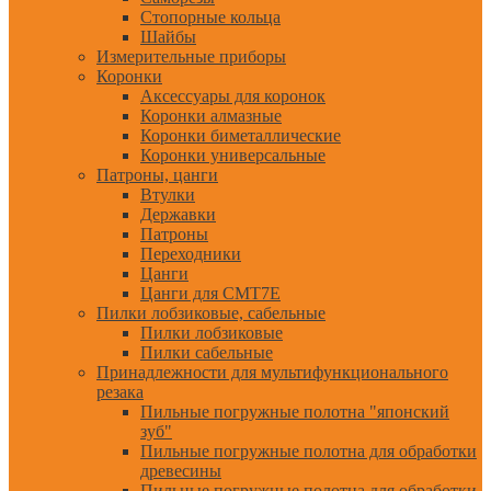
Стопорные кольца
Шайбы
Измерительные приборы
Коронки
Аксессуары для коронок
Коронки алмазные
Коронки биметаллические
Коронки универсальные
Патроны, цанги
Втулки
Державки
Патроны
Переходники
Цанги
Цанги для CMT7E
Пилки лобзиковые, сабельные
Пилки лобзиковые
Пилки сабельные
Принадлежности для мультифункционального
резака
Пильные погружные полотна "японский
зуб"
Пильные погружные полотна для обработки
древесины
Пильные погружные полотна для обработки