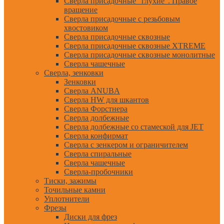
Сверла присадочные "глухие". Правое
вращение
Сверла присадочные с резьбовым
хвостовиком
Сверла присадочные сквозные
Сверла присадочные сквозные XTREME
Сверла присадочные сквозные монолитные
Сверла чашечные
Сверла, зенковки
Зенковки
Сверла ANUBA
Сверла HW для шкантов
Сверла Форстнера
Сверла долбежные
Сверла долбежные со стамеской для JET
Сверла конфирмат
Сверла с зенкером и ограничителем
Сверла спиральные
Сверла чашечные
Сверла-пробочники
Тиски, зажимы
Точильные камни
Уплотнители
Фрезы
Диски для фрез