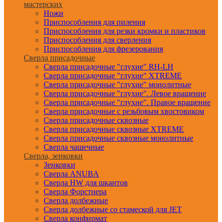
мастерских
Ножи
Приспособления для пиления
Приспособления для резки кромки и пластиков
Приспособления для сверления
Приспособления для фрезерования
Сверла присадочные
Сверла присадочные "глухие" RH-LH
Сверла присадочные "глухие" XTREME
Сверла присадочные "глухие" монолитные
Сверла присадочные "глухие". Левое вращение
Сверла присадочные "глухие". Правое вращение
Сверла присадочные с резьбовым хвостовиком
Сверла присадочные сквозные
Сверла присадочные сквозные XTREME
Сверла присадочные сквозные монолитные
Сверла чашечные
Сверла, зенковки
Зенковки
Сверла ANUBA
Сверла HW для шкантов
Сверла Форстнера
Сверла долбежные
Сверла долбежные со стамеской для JET
Сверла конфирмат