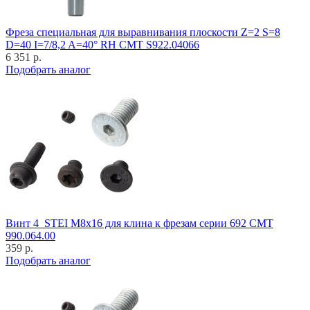
Фреза специальная для выравнивания плоскости Z=2 S=8
D=40 I=7/8,2 A=40° RH CMT S922.04066
6 351 р.
Подобрать аналог
Винт 4_STEI M8x16 для клина к фрезам серии 692 CMT
990.064.00
359 р.
Подобрать аналог