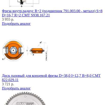
Фреза внутр.радиус R=2 (подшипник 791.003.00 - металл) S=8
D=16,7 R=2 CMT S938.167.21
3 955 р.
Подобрать аналог
Диск пазовый для концевой фрезы D=38,0 I=12,7 B=8,0 CMT
822.029.11
3 721 р.
Подобрать аналог