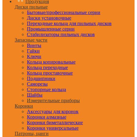
Продукция
Диски пильные
Бытовые/профессиональные серии
Диски установочные
Переходные кольца для пильных дисков
Промышленные серии
Стабилизаторы пильных дисков
Запасные части
Винты
Гайки
Ключи
Кольца копировальные
Кольца переходные
Кольца проставочные
Подшипники
Саморезы
Стопорные кольца
Шайбы
Измерительные приборы
Коронки
Аксессуары для коронок
Коронки алмазные
Коронки биметаллические
Коронки универсальные
Патроны, цанги