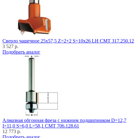
Cверло чашечное 25x57,5 Z=2+2 S=10x26 LH CMT 317.250.12
3 527 р.
Подобрать аналог
Алмазная обгонная фреза с нижним подшипником D=12,7
I=11,0 S=6,0 L=58,1 CMT 706.128.61
12 773 р.
Подобрать аналог