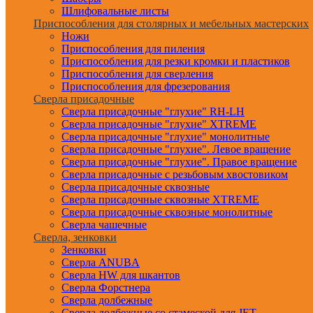
Шлифовальные листы
Приспособления для столярных и мебельных мастерских
Ножи
Приспособления для пиления
Приспособления для резки кромки и пластиков
Приспособления для сверления
Приспособления для фрезерования
Сверла присадочные
Сверла присадочные "глухие" RH-LH
Сверла присадочные "глухие" XTREME
Сверла присадочные "глухие" монолитные
Сверла присадочные "глухие". Левое вращение
Сверла присадочные "глухие". Правое вращение
Сверла присадочные с резьбовым хвостовиком
Сверла присадочные сквозные
Сверла присадочные сквозные XTREME
Сверла присадочные сквозные монолитные
Сверла чашечные
Сверла, зенковки
Зенковки
Сверла ANUBA
Сверла HW для шкантов
Сверла Форстнера
Сверла долбежные
Сверла долбежные со стамеской для JET