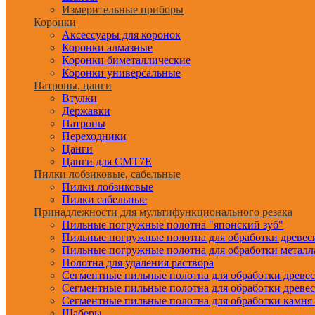
Измерительные приборы
Коронки
Аксессуары для коронок
Коронки алмазные
Коронки биметаллические
Коронки универсальные
Патроны, цанги
Втулки
Державки
Патроны
Переходники
Цанги
Цанги для CMT7E
Пилки лобзиковые, сабельные
Пилки лобзиковые
Пилки сабельные
Принадлежности для мультифункционального резака
Пильные погружные полотна "японский зуб"
Пильные погружные полотна для обработки древе
Пильные погружные полотна для обработки металл
Полотна для удаления раствора
Сегментные пильные полотна для обработки древе
Сегментные пильные полотна для обработки древе
Сегментные пильные полотна для обработки камня
Шаберы