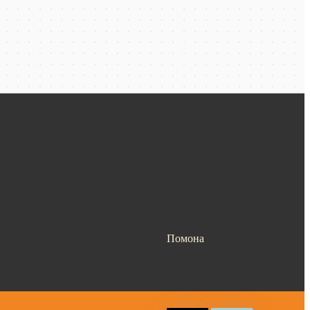
Помона
Ваш город —
Помона
?