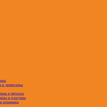
сины
а и древесины
сины и металла
сины и пластика
 и керамики