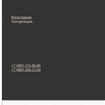
Меню
Назад
×
Личный кабинет
Регистрация
Авторизация
Информация
Настройки
Обратная связь
+7 (495) 151-96-96
+7 (800) 200-15-94
г. Москва. ул. Суздальская, д. 18г (ТЦ ТРИО)
Будни: 09:00 - 20:00
СБ-ВС: прием заказов
Москва
Яндекс Карты — транспорт, навигация, поиск мест