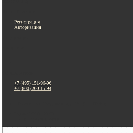
Меню
Назад
×
Личный кабинет
Регистрация
Авторизация
Информация
Настройки
Обратная связь
+7 (495) 151-96-96
+7 (800) 200-15-94
г. Москва. ул. Суздальская, д. 18г (ТЦ ТРИО)
Будни: 09:00 - 20:00
СБ-ВС: прием заказов
Москва
Яндекс Карты — транспорт, навигация, поиск мест