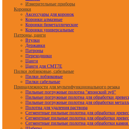
Измерительные приборы
Коронки
Аксессуары для коронок
Коронки алмазные
Коронки биметаллические
Коронки универсальные
Патроны, цанги
Втулки
Державки
Патроны
Переходники
Цанги
Цанги для CMT7E
Пилки лобзиковые, сабельные
Пилки лобзиковые
Пилки сабельные
Принадлежности для мультифункционального резака
Пильные погружные полотна "японский зуб"
Пильные погружные полотна для обработки древе
Пильные погружные полотна для обработки металл
Полотна для удаления раствора
Сегментные пильные полотна для обработки древе
Сегментные пильные полотна для обработки древе
Сегментные пильные полотна для обработки камня
Шаберы