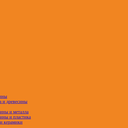
сины
а и древесины
сины и металла
сины и пластика
 и керамики