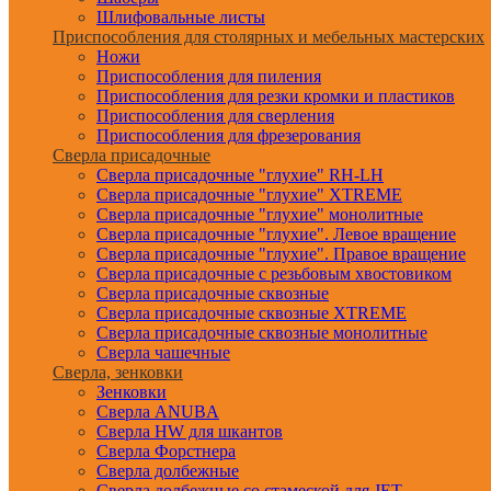
Шлифовальные листы
Приспособления для столярных и мебельных мастерских
Ножи
Приспособления для пиления
Приспособления для резки кромки и пластиков
Приспособления для сверления
Приспособления для фрезерования
Сверла присадочные
Сверла присадочные "глухие" RH-LH
Сверла присадочные "глухие" XTREME
Сверла присадочные "глухие" монолитные
Сверла присадочные "глухие". Левое вращение
Сверла присадочные "глухие". Правое вращение
Сверла присадочные с резьбовым хвостовиком
Сверла присадочные сквозные
Сверла присадочные сквозные XTREME
Сверла присадочные сквозные монолитные
Сверла чашечные
Сверла, зенковки
Зенковки
Сверла ANUBA
Сверла HW для шкантов
Сверла Форстнера
Сверла долбежные
Сверла долбежные со стамеской для JET