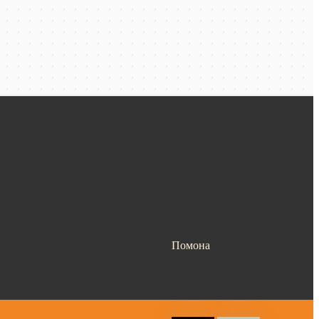
Помона
Ваш город —
Помона
?