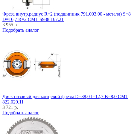
Фреза внутр.радиус R=2 (подшипник 791.003.00 - металл) S=8
D=16,7 R=2 CMT S938.167.21
3 955 р.
Подобрать аналог
Диск пазовый для концевой фрезы D=38,0 I=12,7 B=8,0 CMT
822.029.11
3 721 р.
Подобрать аналог