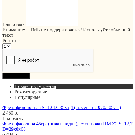
Ваш отзыв
Внимание:
HTML не поддерживается! Используйте обычный
текст!
Рейтинг
Продолжить
Новые поступления
Рекомендуемые
Популярные
Фреза филеночная S=12 D=35x5,4 ( замена на 970.505.11)
2 450 р.
В корзину
Фреза фасочная 45гр. (нижн. подш.), смен.ножи HM Z2 S=12,7
D=29x8x68
6 493 р.