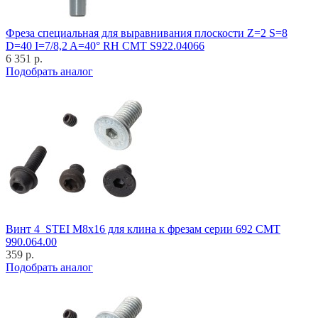
Фреза специальная для выравнивания плоскости Z=2 S=8
D=40 I=7/8,2 A=40° RH CMT S922.04066
6 351 р.
Подобрать аналог
Винт 4_STEI M8x16 для клина к фрезам серии 692 CMT
990.064.00
359 р.
Подобрать аналог