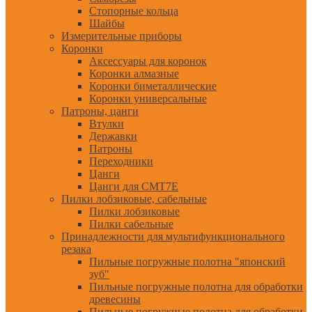
Стопорные кольца
Шайбы
Измерительные приборы
Коронки
Аксессуары для коронок
Коронки алмазные
Коронки биметаллические
Коронки универсальные
Патроны, цанги
Втулки
Державки
Патроны
Переходники
Цанги
Цанги для CMT7E
Пилки лобзиковые, сабельные
Пилки лобзиковые
Пилки сабельные
Принадлежности для мультифункционального
резака
Пильные погружные полотна "японский
зуб"
Пильные погружные полотна для обработки
древесины
Пильные погружные полотна для обработки