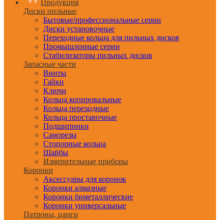
Продукция
Диски пильные
Бытовые/профессиональные серии
Диски установочные
Переходные кольца для пильных дисков
Промышленные серии
Стабилизаторы пильных дисков
Запасные части
Винты
Гайки
Ключи
Кольца копировальные
Кольца переходные
Кольца проставочные
Подшипники
Саморезы
Стопорные кольца
Шайбы
Измерительные приборы
Коронки
Аксессуары для коронок
Коронки алмазные
Коронки биметаллические
Коронки универсальные
Патроны, цанги