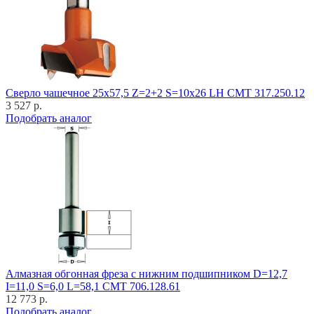
Cверло чашечное 25x57,5 Z=2+2 S=10x26 LH CMT 317.250.12
3 527 р.
Подобрать аналог
Алмазная обгонная фреза с нижним подшипником D=12,7
I=11,0 S=6,0 L=58,1 CMT 706.128.61
12 773 р.
Подобрать аналог