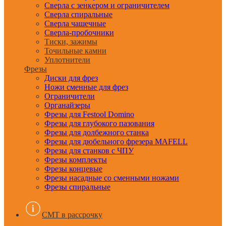
Сверла с зенкером и ограничителем
Сверла спиральные
Сверла чашечные
Сверла-пробочники
Тиски, зажимы
Точильные камни
Уплотнители
Фрезы
Диски для фрез
Ножи сменные для фрез
Ограничители
Органайзеры
Фрезы для Festool Domino
Фрезы для глубокого пазования
Фрезы для долбежного станка
Фрезы для дюбельного фрезера MAFELL
Фрезы для станков с ЧПУ
Фрезы комплекты
Фрезы концевые
Фрезы насадные со сменными ножами
Фрезы спиральные
CMT в рассрочку