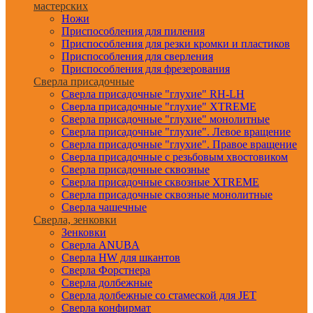
мастерских
Ножи
Приспособления для пиления
Приспособления для резки кромки и пластиков
Приспособления для сверления
Приспособления для фрезерования
Сверла присадочные
Сверла присадочные "глухие" RH-LH
Сверла присадочные "глухие" XTREME
Сверла присадочные "глухие" монолитные
Сверла присадочные "глухие". Левое вращение
Сверла присадочные "глухие". Правое вращение
Сверла присадочные с резьбовым хвостовиком
Сверла присадочные сквозные
Сверла присадочные сквозные XTREME
Сверла присадочные сквозные монолитные
Сверла чашечные
Сверла, зенковки
Зенковки
Сверла ANUBA
Сверла HW для шкантов
Сверла Форстнера
Сверла долбежные
Сверла долбежные со стамеской для JET
Сверла конфирмат