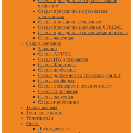
Сверла присадочные "глухие". Правое
вращение
Сверла присадочные с резьбовым
хвостовиком
Сверла присадочные сквозные
Сверла присадочные сквозные XTREME
Сверла присадочные сквозные монолитные
Сверла чашечные
Сверла, зенковки
Зенковки
Сверла ANUBA
Сверла HW для шкантов
Сверла Форстнера
Сверла долбежные
Сверла долбежные со стамеской для JET
Сверла конфирмат
Сверла с зенкером и ограничителем
Сверла спиральные
Сверла чашечные
Сверла-пробочники
Тиски, зажимы
Точильные камни
Уплотнители
Фрезы
Диски для фрез