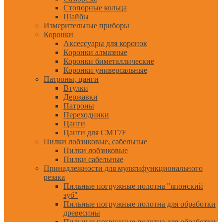
Стопорные кольца
Шайбы
Измерительные приборы
Коронки
Аксессуары для коронок
Коронки алмазные
Коронки биметаллические
Коронки универсальные
Патроны, цанги
Втулки
Державки
Патроны
Переходники
Цанги
Цанги для CMT7E
Пилки лобзиковые, сабельные
Пилки лобзиковые
Пилки сабельные
Принадлежности для мультифункционального
резака
Пильные погружные полотна "японский
зуб"
Пильные погружные полотна для обработки
древесины
Пильные погружные полотна для обработки