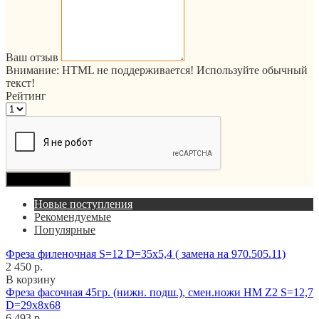
Ваш отзыв
Внимание:
HTML не поддерживается! Используйте обычный
текст!
Рейтинг
Продолжить
Новые поступления
Рекомендуемые
Популярные
Фреза филеночная S=12 D=35x5,4 ( замена на 970.505.11)
2 450 р.
В корзину
Фреза фасочная 45гр. (нижн. подш.), смен.ножи HM Z2 S=12,7
D=29x8x68
6 493 р.