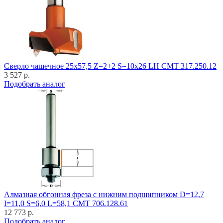
Cверло чашечное 25x57,5 Z=2+2 S=10x26 LH CMT 317.250.12
3 527 р.
Подобрать аналог
Алмазная обгонная фреза с нижним подшипником D=12,7
I=11,0 S=6,0 L=58,1 CMT 706.128.61
12 773 р.
Подобрать аналог