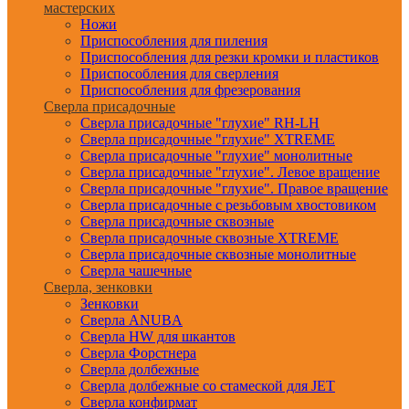
мастерских
Ножи
Приспособления для пиления
Приспособления для резки кромки и пластиков
Приспособления для сверления
Приспособления для фрезерования
Сверла присадочные
Сверла присадочные "глухие" RH-LH
Сверла присадочные "глухие" XTREME
Сверла присадочные "глухие" монолитные
Сверла присадочные "глухие". Левое вращение
Сверла присадочные "глухие". Правое вращение
Сверла присадочные с резьбовым хвостовиком
Сверла присадочные сквозные
Сверла присадочные сквозные XTREME
Сверла присадочные сквозные монолитные
Сверла чашечные
Сверла, зенковки
Зенковки
Сверла ANUBA
Сверла HW для шкантов
Сверла Форстнера
Сверла долбежные
Сверла долбежные со стамеской для JET
Сверла конфирмат