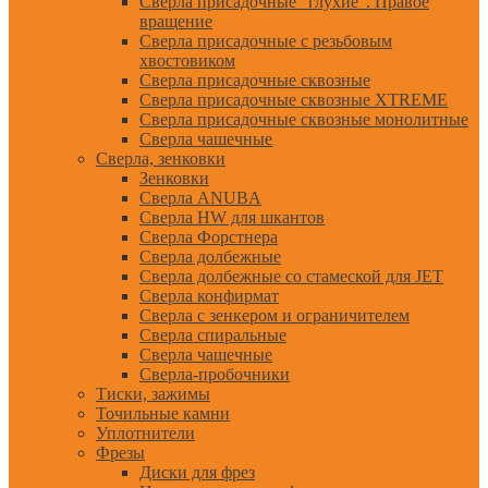
Сверла присадочные "глухие". Правое
вращение
Сверла присадочные с резьбовым
хвостовиком
Сверла присадочные сквозные
Сверла присадочные сквозные XTREME
Сверла присадочные сквозные монолитные
Сверла чашечные
Сверла, зенковки
Зенковки
Сверла ANUBA
Сверла HW для шкантов
Сверла Форстнера
Сверла долбежные
Сверла долбежные со стамеской для JET
Сверла конфирмат
Сверла с зенкером и ограничителем
Сверла спиральные
Сверла чашечные
Сверла-пробочники
Тиски, зажимы
Точильные камни
Уплотнители
Фрезы
Диски для фрез