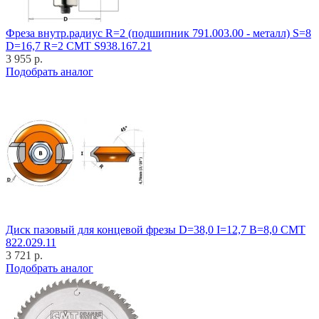
Фреза внутр.радиус R=2 (подшипник 791.003.00 - металл) S=8
D=16,7 R=2 CMT S938.167.21
3 955 р.
Подобрать аналог
Диск пазовый для концевой фрезы D=38,0 I=12,7 B=8,0 CMT
822.029.11
3 721 р.
Подобрать аналог