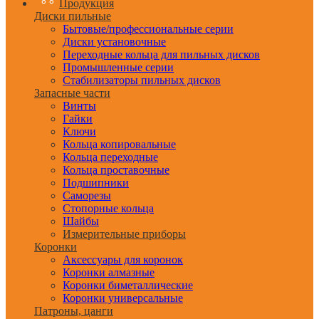
Продукция
Диски пильные
Бытовые/профессиональные серии
Диски установочные
Переходные кольца для пильных дисков
Промышленные серии
Стабилизаторы пильных дисков
Запасные части
Винты
Гайки
Ключи
Кольца копировальные
Кольца переходные
Кольца проставочные
Подшипники
Саморезы
Стопорные кольца
Шайбы
Измерительные приборы
Коронки
Аксессуары для коронок
Коронки алмазные
Коронки биметаллические
Коронки универсальные
Патроны, цанги