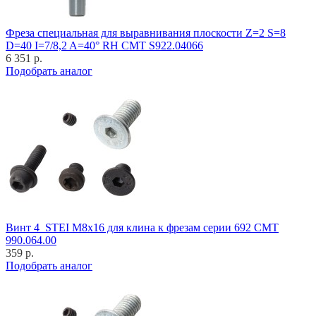
Фреза специальная для выравнивания плоскости Z=2 S=8
D=40 I=7/8,2 A=40° RH CMT S922.04066
6 351 р.
Подобрать аналог
Винт 4_STEI M8x16 для клина к фрезам серии 692 CMT
990.064.00
359 р.
Подобрать аналог