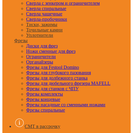
Сверла с зенкером и ограничителем
Сверла спиральные
Сверла чашечные
Сверла-пробочники
Тиски, зажимы
Точильные камни
Уплотнители
Фрезы
Диски для фрез
Ножи сменные для фрез
Ограничители
Органайзеры
Фрезы для Festool Domino
Фрезы для глубокого пазования
Фрезы для долбежного станка
Фрезы для дюбельного фрезера MAFELL
Фрезы для станков с ЧПУ
Фрезы комплекты
Фрезы концевые
Фрезы насадные со сменными ножами
Фрезы спиральные
CMT в рассрочку