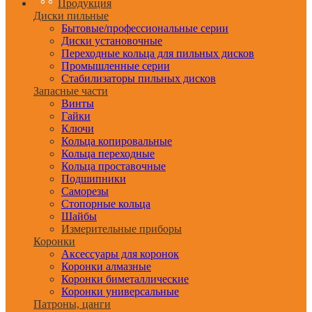
Продукция
Диски пильные
Бытовые/профессиональные серии
Диски установочные
Переходные кольца для пильных дисков
Промышленные серии
Стабилизаторы пильных дисков
Запасные части
Винты
Гайки
Ключи
Кольца копировальные
Кольца переходные
Кольца проставочные
Подшипники
Саморезы
Стопорные кольца
Шайбы
Измерительные приборы
Коронки
Аксессуары для коронок
Коронки алмазные
Коронки биметаллические
Коронки универсальные
Патроны, цанги