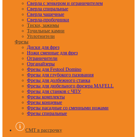
Сверла с зенкером и ограничителем
Сверла спиральные
Сверла чашечные
Сверла-пробочники
Тиски, зажимы
Точильные камни
Уплотнители
Фрезы
Диски для фрез
Ножи сменные для фрез
Ограничители
Органайзеры
Фрезы для Festool Domino
Фрезы для глубокого пазования
Фрезы для долбежного станка
Фрезы для дюбельного фрезера MAFELL
Фрезы для станков с ЧПУ
Фрезы комплекты
Фрезы концевые
Фрезы насадные со сменными ножами
Фрезы спиральные
CMT в рассрочку