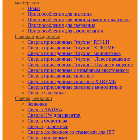
мастерских
Ножи
Приспособления для пиления
Приспособления для резки кромки и пластиков
Приспособления для сверления
Приспособления для фрезерования
Сверла присадочные
Сверла присадочные "глухие" RH-LH
Сверла присадочные "глухие" XTREME
Сверла присадочные "глухие" монолитные
Сверла присадочные "глухие". Левое вращение
Сверла присадочные "глухие". Правое вращение
Сверла присадочные с резьбовым хвостовиком
Сверла присадочные сквозные
Сверла присадочные сквозные XTREME
Сверла присадочные сквозные монолитные
Сверла чашечные
Сверла, зенковки
Зенковки
Сверла ANUBA
Сверла HW для шкантов
Сверла Форстнера
Сверла долбежные
Сверла долбежные со стамеской для JET
Сверла конфирмат