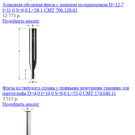
Алмазная обгонная фреза с нижним подшипником D=12,7
I=11,0 S=6,0 L=58,1 CMT 706.128.61
12 773 р.
Подобрать аналог
Фреза из твёрдого сплава с прямыми режущими гранями для
пантографа D=4,0 I=10,0 S=8,0 L=55,0 CMT 174.040.11
3 513 р.
Подобрать аналог