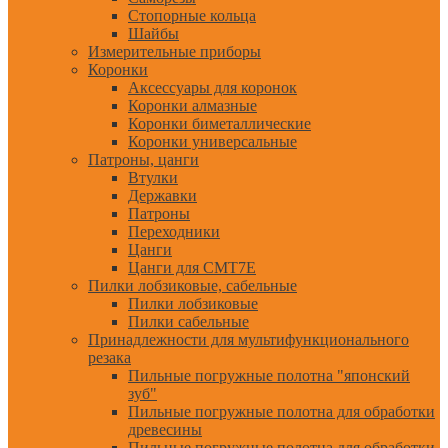
Стопорные кольца
Шайбы
Измерительные приборы
Коронки
Аксессуары для коронок
Коронки алмазные
Коронки биметаллические
Коронки универсальные
Патроны, цанги
Втулки
Державки
Патроны
Переходники
Цанги
Цанги для CMT7E
Пилки лобзиковые, сабельные
Пилки лобзиковые
Пилки сабельные
Принадлежности для мультифункционального
резака
Пильные погружные полотна "японский
зуб"
Пильные погружные полотна для обработки
древесины
Пильные погружные полотна для обработки