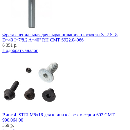
Фреза специальная для выравнивания плоскости Z=2 S=8
D=40 I=7/8,2 A=40° RH CMT S922.04066
6 351 р.
Подобрать аналог
Винт 4_STEI M8x16 для клина к фрезам серии 692 CMT
990.064.00
359 р.