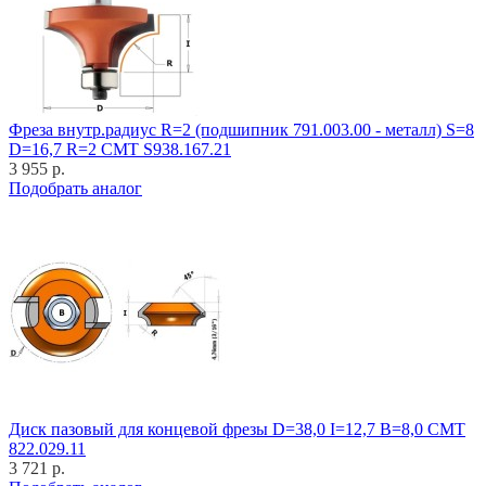
Фреза внутр.радиус R=2 (подшипник 791.003.00 - металл) S=8
D=16,7 R=2 CMT S938.167.21
3 955 р.
Подобрать аналог
Диск пазовый для концевой фрезы D=38,0 I=12,7 B=8,0 CMT
822.029.11
3 721 р.