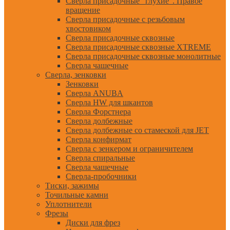
Сверла присадочные "глухие". Правое
вращение
Сверла присадочные с резьбовым
хвостовиком
Сверла присадочные сквозные
Сверла присадочные сквозные XTREME
Сверла присадочные сквозные монолитные
Сверла чашечные
Сверла, зенковки
Зенковки
Сверла ANUBA
Сверла HW для шкантов
Сверла Форстнера
Сверла долбежные
Сверла долбежные со стамеской для JET
Сверла конфирмат
Сверла с зенкером и ограничителем
Сверла спиральные
Сверла чашечные
Сверла-пробочники
Тиски, зажимы
Точильные камни
Уплотнители
Фрезы
Диски для фрез