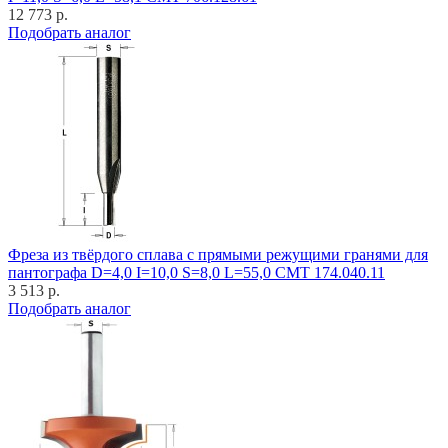
12 773 р.
Подобрать аналог
Фреза из твёрдого сплава с прямыми режущими гранями для
пантографа D=4,0 I=10,0 S=8,0 L=55,0 CMT 174.040.11
3 513 р.
Подобрать аналог