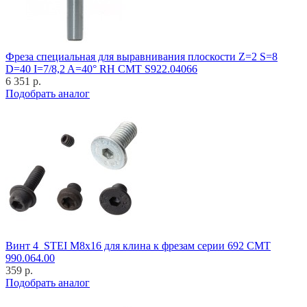
Фреза специальная для выравнивания плоскости Z=2 S=8
D=40 I=7/8,2 A=40° RH CMT S922.04066
6 351 р.
Подобрать аналог
Винт 4_STEI M8x16 для клина к фрезам серии 692 CMT
990.064.00
359 р.
Подобрать аналог