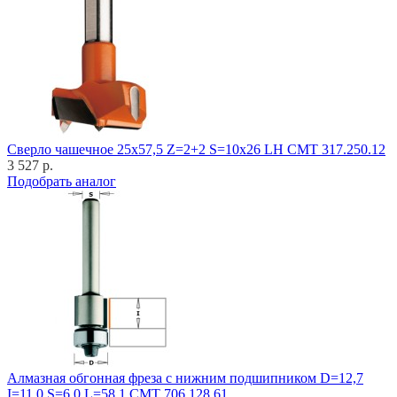
Cверло чашечное 25x57,5 Z=2+2 S=10x26 LH CMT 317.250.12
3 527 р.
Подобрать аналог
Алмазная обгонная фреза с нижним подшипником D=12,7
I=11,0 S=6,0 L=58,1 CMT 706.128.61