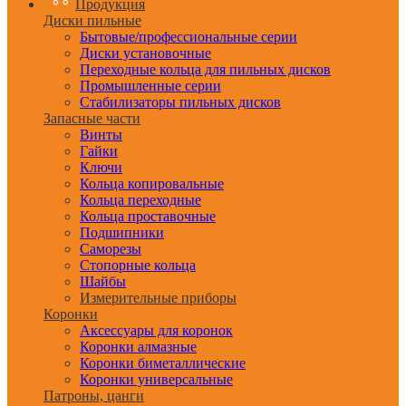
Продукция
Диски пильные
Бытовые/профессиональные серии
Диски установочные
Переходные кольца для пильных дисков
Промышленные серии
Стабилизаторы пильных дисков
Запасные части
Винты
Гайки
Ключи
Кольца копировальные
Кольца переходные
Кольца проставочные
Подшипники
Саморезы
Стопорные кольца
Шайбы
Измерительные приборы
Коронки
Аксессуары для коронок
Коронки алмазные
Коронки биметаллические
Коронки универсальные
Патроны, цанги