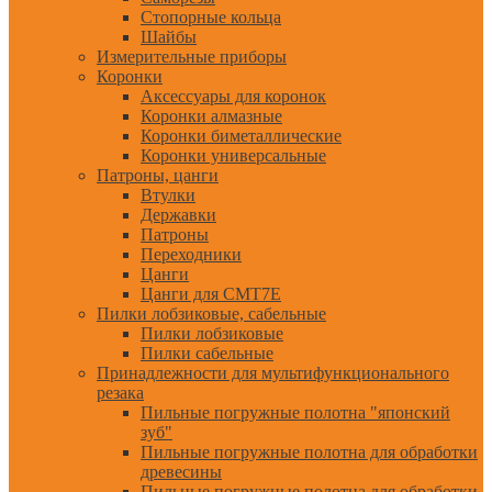
Стопорные кольца
Шайбы
Измерительные приборы
Коронки
Аксессуары для коронок
Коронки алмазные
Коронки биметаллические
Коронки универсальные
Патроны, цанги
Втулки
Державки
Патроны
Переходники
Цанги
Цанги для CMT7E
Пилки лобзиковые, сабельные
Пилки лобзиковые
Пилки сабельные
Принадлежности для мультифункционального
резака
Пильные погружные полотна "японский
зуб"
Пильные погружные полотна для обработки
древесины
Пильные погружные полотна для обработки