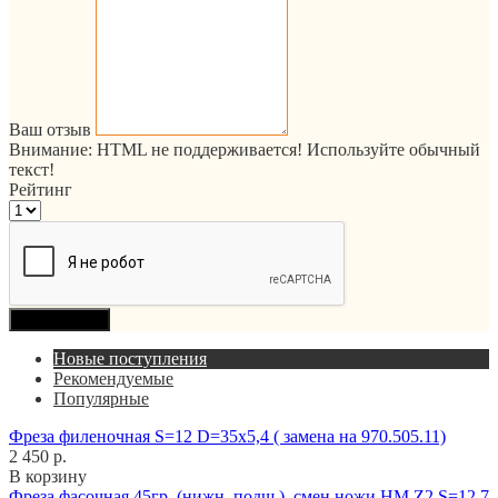
Ваш отзыв
Внимание:
HTML не поддерживается! Используйте обычный
текст!
Рейтинг
Продолжить
Новые поступления
Рекомендуемые
Популярные
Фреза филеночная S=12 D=35x5,4 ( замена на 970.505.11)
2 450 р.
В корзину
Фреза фасочная 45гр. (нижн. подш.), смен.ножи HM Z2 S=12,7