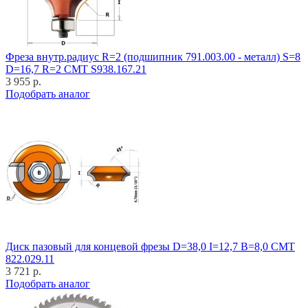
Фреза внутр.радиус R=2 (подшипник 791.003.00 - металл) S=8
D=16,7 R=2 CMT S938.167.21
3 955 р.
Подобрать аналог
Диск пазовый для концевой фрезы D=38,0 I=12,7 B=8,0 CMT
822.029.11
3 721 р.
Подобрать аналог