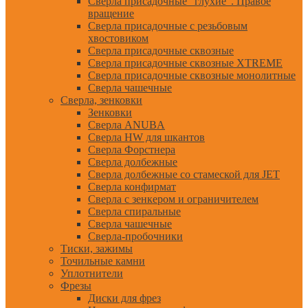
Сверла присадочные "глухие". Правое
вращение
Сверла присадочные с резьбовым
хвостовиком
Сверла присадочные сквозные
Сверла присадочные сквозные XTREME
Сверла присадочные сквозные монолитные
Сверла чашечные
Сверла, зенковки
Зенковки
Сверла ANUBA
Сверла HW для шкантов
Сверла Форстнера
Сверла долбежные
Сверла долбежные со стамеской для JET
Сверла конфирмат
Сверла с зенкером и ограничителем
Сверла спиральные
Сверла чашечные
Сверла-пробочники
Тиски, зажимы
Точильные камни
Уплотнители
Фрезы
Диски для фрез