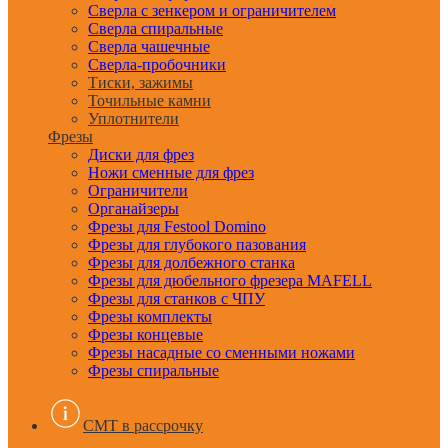
Сверла с зенкером и ограничителем
Сверла спиральные
Сверла чашечные
Сверла-пробочники
Тиски, зажимы
Точильные камни
Уплотнители
Фрезы
Диски для фрез
Ножи сменные для фрез
Ограничители
Органайзеры
Фрезы для Festool Domino
Фрезы для глубокого пазования
Фрезы для долбежного станка
Фрезы для дюбельного фрезера MAFELL
Фрезы для станков с ЧПУ
Фрезы комплекты
Фрезы концевые
Фрезы насадные со сменными ножами
Фрезы спиральные
CMT в рассрочку