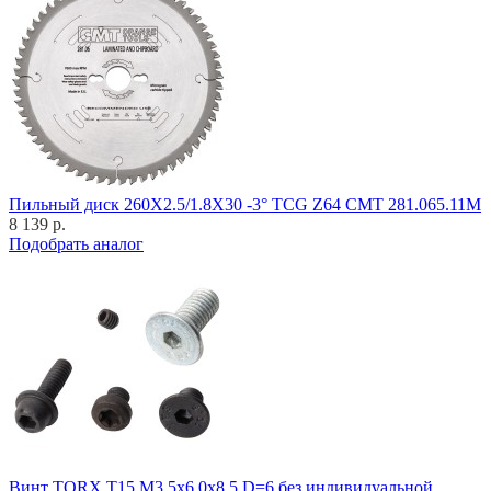
Пильный диск 260X2.5/1.8X30 -3° TCG Z64 CMT 281.065.11M
8 139 р.
Подобрать аналог
Винт TORX T15 M3,5x6,0x8,5 D=6 без индивидуальной