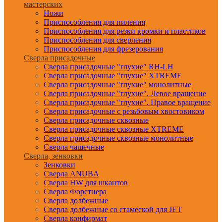
мастерских
Ножи
Приспособления для пиления
Приспособления для резки кромки и пластиков
Приспособления для сверления
Приспособления для фрезерования
Сверла присадочные
Сверла присадочные "глухие" RH-LH
Сверла присадочные "глухие" XTREME
Сверла присадочные "глухие" монолитные
Сверла присадочные "глухие". Левое вращение
Сверла присадочные "глухие". Правое вращение
Сверла присадочные с резьбовым хвостовиком
Сверла присадочные сквозные
Сверла присадочные сквозные XTREME
Сверла присадочные сквозные монолитные
Сверла чашечные
Сверла, зенковки
Зенковки
Сверла ANUBA
Сверла HW для шкантов
Сверла Форстнера
Сверла долбежные
Сверла долбежные со стамеской для JET
Сверла конфирмат