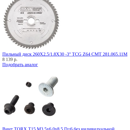
Пильный диск 260X2.5/1.8X30 -3° TCG Z64 CMT 281.065.11M
8 139 р.
Подобрать аналог
Винт TORX T15 M3,5x6,0x8,5 D=6 без индивидуальной