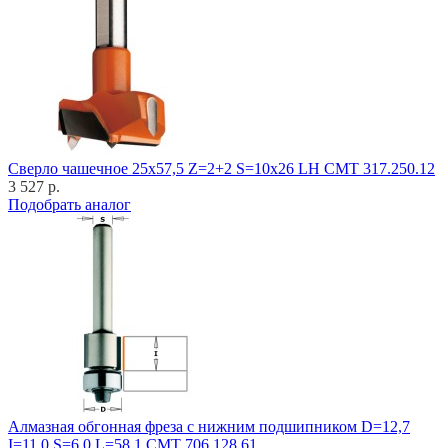
Cверло чашечное 25x57,5 Z=2+2 S=10x26 LH CMT 317.250.12
3 527 р.
Подобрать аналог
Алмазная обгонная фреза с нижним подшипником D=12,7
I=11,0 S=6,0 L=58,1 CMT 706.128.61