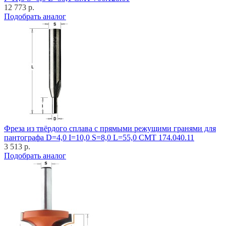
12 773 р.
Подобрать аналог
Фреза из твёрдого сплава с прямыми режущими гранями для
пантографа D=4,0 I=10,0 S=8,0 L=55,0 CMT 174.040.11
3 513 р.
Подобрать аналог