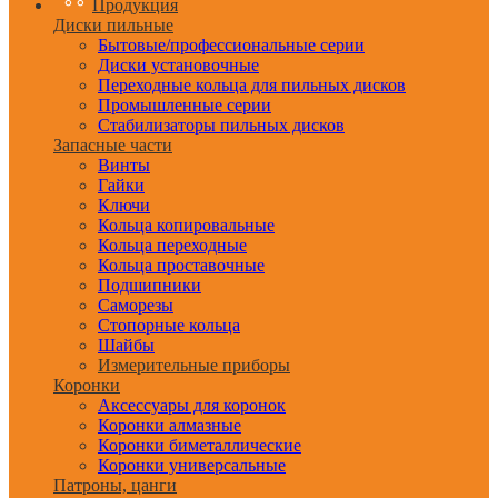
Продукция
Диски пильные
Бытовые/профессиональные серии
Диски установочные
Переходные кольца для пильных дисков
Промышленные серии
Стабилизаторы пильных дисков
Запасные части
Винты
Гайки
Ключи
Кольца копировальные
Кольца переходные
Кольца проставочные
Подшипники
Саморезы
Стопорные кольца
Шайбы
Измерительные приборы
Коронки
Аксессуары для коронок
Коронки алмазные
Коронки биметаллические
Коронки универсальные
Патроны, цанги