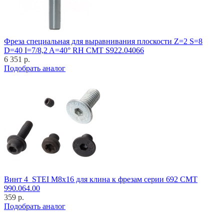
Фреза специальная для выравнивания плоскости Z=2 S=8
D=40 I=7/8,2 A=40° RH CMT S922.04066
6 351 р.
Подобрать аналог
Винт 4_STEI M8x16 для клина к фрезам серии 692 CMT
990.064.00
359 р.
Подобрать аналог