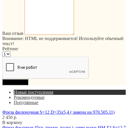
Ваш отзыв
Внимание:
HTML не поддерживается! Используйте обычный
текст!
Рейтинг
Продолжить
Новые поступления
Рекомендуемые
Популярные
Фреза филеночная S=12 D=35x5,4 ( замена на 970.505.11)
2 450 р.
В корзину
Фреза фасочная 45гр. (нижн. подш.), смен.ножи HM Z2 S=12,7