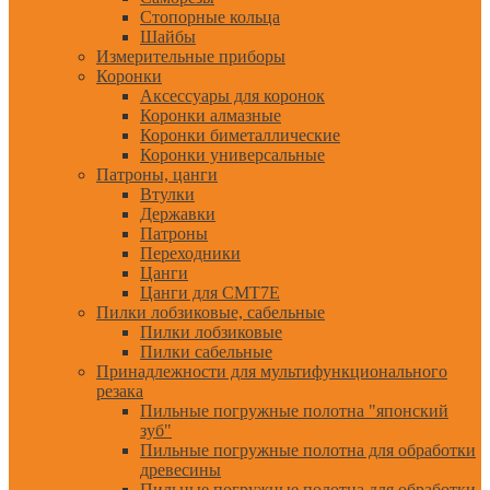
Стопорные кольца
Шайбы
Измерительные приборы
Коронки
Аксессуары для коронок
Коронки алмазные
Коронки биметаллические
Коронки универсальные
Патроны, цанги
Втулки
Державки
Патроны
Переходники
Цанги
Цанги для CMT7E
Пилки лобзиковые, сабельные
Пилки лобзиковые
Пилки сабельные
Принадлежности для мультифункционального
резака
Пильные погружные полотна "японский
зуб"
Пильные погружные полотна для обработки
древесины
Пильные погружные полотна для обработки