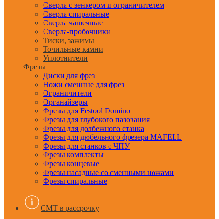
Сверла с зенкером и ограничителем
Сверла спиральные
Сверла чашечные
Сверла-пробочники
Тиски, зажимы
Точильные камни
Уплотнители
Фрезы
Диски для фрез
Ножи сменные для фрез
Ограничители
Органайзеры
Фрезы для Festool Domino
Фрезы для глубокого пазования
Фрезы для долбежного станка
Фрезы для дюбельного фрезера MAFELL
Фрезы для станков с ЧПУ
Фрезы комплекты
Фрезы концевые
Фрезы насадные со сменными ножами
Фрезы спиральные
CMT в рассрочку