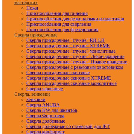
мастерских
Ножи
Приспособления для пиления
Приспособления для резки кромки и пластиков
Приспособления для сверления
Приспособления для фрезерования
Сверла присадочные
Сверла присадочные "глухие" RH-LH
Сверла присадочные "глухие" XTREME
Сверла присадочные "глухие" монолитные
Сверла присадочные "глухие". Левое вращение
Сверла присадочные "глухие". Правое вращение
Сверла присадочные с резьбовым хвостовиком
Сверла присадочные сквозные
Сверла присадочные сквозные XTREME
Сверла присадочные сквозные монолитные
Сверла чашечные
Сверла, зенковки
Зенковки
Сверла ANUBA
Сверла HW для шкантов
Сверла Форстнера
Сверла долбежные
Сверла долбежные со стамеской для JET
Сверла конфирмат