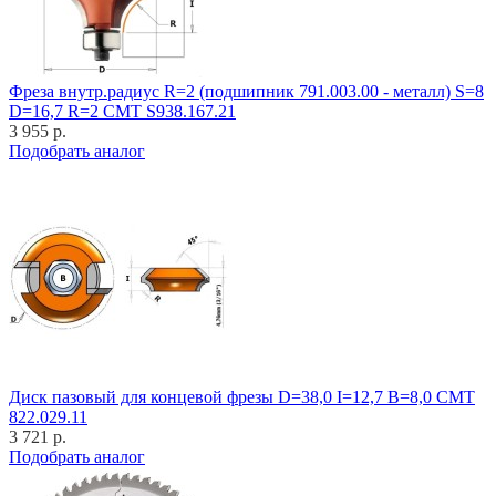
Фреза внутр.радиус R=2 (подшипник 791.003.00 - металл) S=8
D=16,7 R=2 CMT S938.167.21
3 955 р.
Подобрать аналог
Диск пазовый для концевой фрезы D=38,0 I=12,7 B=8,0 CMT
822.029.11
3 721 р.
Подобрать аналог