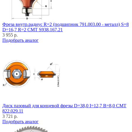
Фреза внутр.радиус R=2 (подшипник 791.003.00 - металл) S=8
D=16,7 R=2 CMT S938.167.21
3 955 р.
Подобрать аналог
Диск пазовый для концевой фрезы D=38,0 I=12,7 B=8,0 CMT
822.029.11
3 721 р.
Подобрать аналог