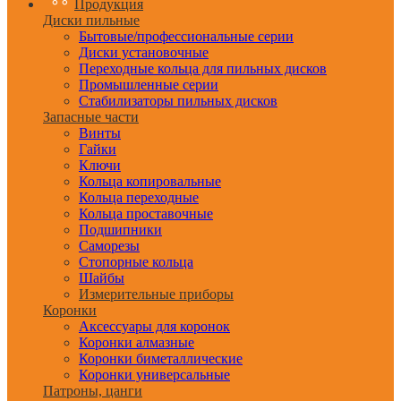
Продукция
Диски пильные
Бытовые/профессиональные серии
Диски установочные
Переходные кольца для пильных дисков
Промышленные серии
Стабилизаторы пильных дисков
Запасные части
Винты
Гайки
Ключи
Кольца копировальные
Кольца переходные
Кольца проставочные
Подшипники
Саморезы
Стопорные кольца
Шайбы
Измерительные приборы
Коронки
Аксессуары для коронок
Коронки алмазные
Коронки биметаллические
Коронки универсальные
Патроны, цанги