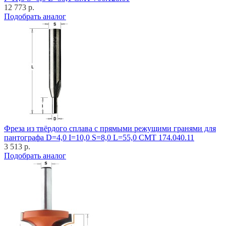
12 773 р.
Подобрать аналог
Фреза из твёрдого сплава с прямыми режущими гранями для
пантографа D=4,0 I=10,0 S=8,0 L=55,0 CMT 174.040.11
3 513 р.
Подобрать аналог