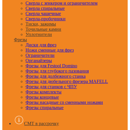
Сверла с зенкером и ограничителем
Сверла спиральные
Сверла чашечные
Сверла-пробочники
Тиски, зажимы
Точильные камни
Уплотнители
Фрезы
Диски для фрез
Ножи сменные для фрез
Ограничители
Органайзеры
Фрезы для Festool Domino
Фрезы для глубокого пазования
Фрезы для долбежного станка
Фрезы для дюбельного фрезера MAFELL
Фрезы для станков с ЧПУ
Фрезы комплекты
Фрезы концевые
Фрезы насадные со сменными ножами
Фрезы спиральные
CMT в рассрочку