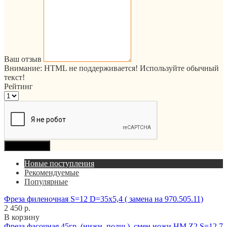
Ваш отзыв
Внимание:
HTML не поддерживается! Используйте обычный
текст!
Рейтинг
Продолжить
Новые поступления
Рекомендуемые
Популярные
Фреза филеночная S=12 D=35x5,4 ( замена на 970.505.11)
2 450 р.
В корзину
Фреза фасочная 45гр. (нижн. подш.), смен.ножи HM Z2 S=12,7