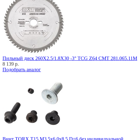
Пильный диск 260X2.5/1.8X30 -3° TCG Z64 CMT 281.065.11M
8 139 р.
Подобрать аналог
Винт TORX T15 M3,5x6,0x8,5 D=6 без индивидуальной