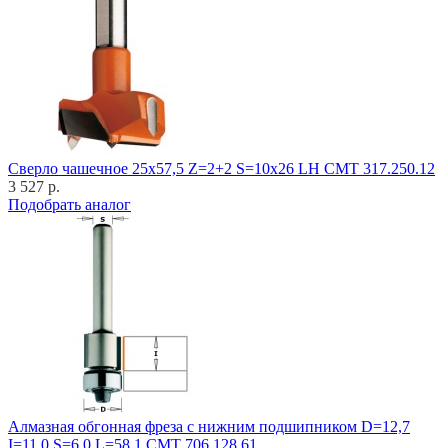
Cверло чашечное 25x57,5 Z=2+2 S=10x26 LH CMT 317.250.12
3 527 р.
Подобрать аналог
Алмазная обгонная фреза с нижним подшипником D=12,7
I=11,0 S=6,0 L=58,1 CMT 706.128.61