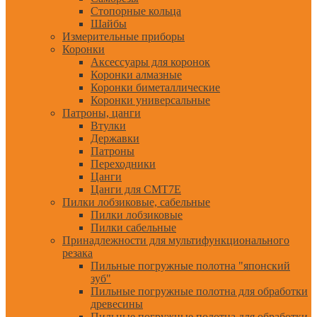
Стопорные кольца
Шайбы
Измерительные приборы
Коронки
Аксессуары для коронок
Коронки алмазные
Коронки биметаллические
Коронки универсальные
Патроны, цанги
Втулки
Державки
Патроны
Переходники
Цанги
Цанги для CMT7E
Пилки лобзиковые, сабельные
Пилки лобзиковые
Пилки сабельные
Принадлежности для мультифункционального
резака
Пильные погружные полотна "японский
зуб"
Пильные погружные полотна для обработки
древесины
Пильные погружные полотна для обработки