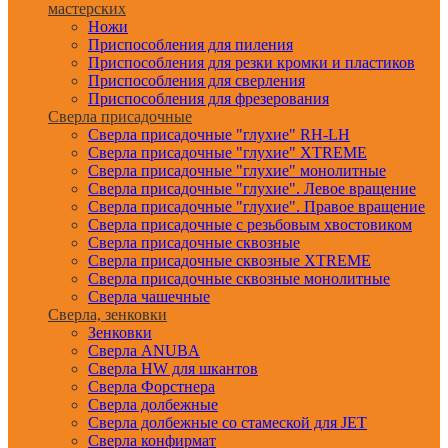
мастерских
Ножи
Приспособления для пиления
Приспособления для резки кромки и пластиков
Приспособления для сверления
Приспособления для фрезерования
Сверла присадочные
Сверла присадочные "глухие" RH-LH
Сверла присадочные "глухие" XTREME
Сверла присадочные "глухие" монолитные
Сверла присадочные "глухие". Левое вращение
Сверла присадочные "глухие". Правое вращение
Сверла присадочные с резьбовым хвостовиком
Сверла присадочные сквозные
Сверла присадочные сквозные XTREME
Сверла присадочные сквозные монолитные
Сверла чашечные
Сверла, зенковки
Зенковки
Сверла ANUBA
Сверла HW для шкантов
Сверла Форстнера
Сверла долбежные
Сверла долбежные со стамеской для JET
Сверла конфирмат