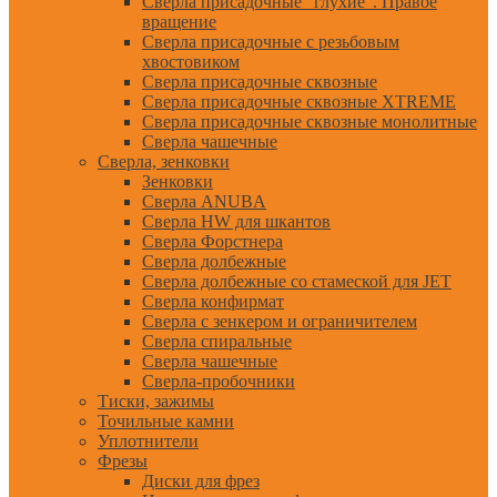
Сверла присадочные "глухие". Правое
вращение
Сверла присадочные с резьбовым
хвостовиком
Сверла присадочные сквозные
Сверла присадочные сквозные XTREME
Сверла присадочные сквозные монолитные
Сверла чашечные
Сверла, зенковки
Зенковки
Сверла ANUBA
Сверла HW для шкантов
Сверла Форстнера
Сверла долбежные
Сверла долбежные со стамеской для JET
Сверла конфирмат
Сверла с зенкером и ограничителем
Сверла спиральные
Сверла чашечные
Сверла-пробочники
Тиски, зажимы
Точильные камни
Уплотнители
Фрезы
Диски для фрез