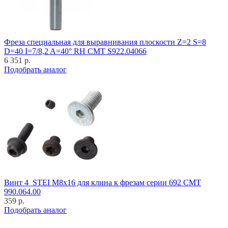
Фреза специальная для выравнивания плоскости Z=2 S=8
D=40 I=7/8,2 A=40° RH CMT S922.04066
6 351 р.
Подобрать аналог
Винт 4_STEI M8x16 для клина к фрезам серии 692 CMT
990.064.00
359 р.
Подобрать аналог