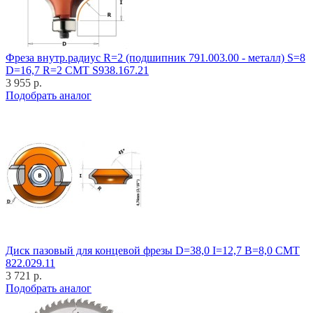
Фреза внутр.радиус R=2 (подшипник 791.003.00 - металл) S=8
D=16,7 R=2 CMT S938.167.21
3 955 р.
Подобрать аналог
Диск пазовый для концевой фрезы D=38,0 I=12,7 B=8,0 CMT
822.029.11
3 721 р.
Подобрать аналог