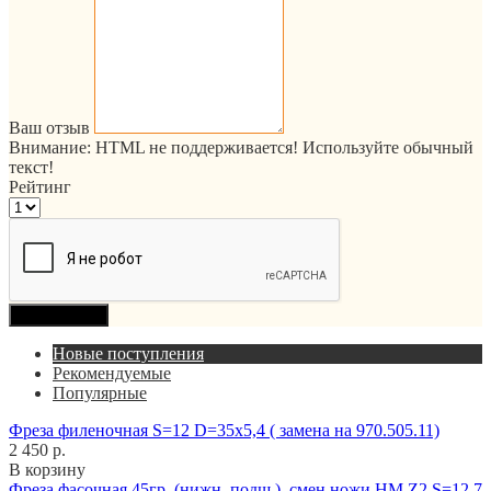
Ваш отзыв
Внимание:
HTML не поддерживается! Используйте обычный
текст!
Рейтинг
Продолжить
Новые поступления
Рекомендуемые
Популярные
Фреза филеночная S=12 D=35x5,4 ( замена на 970.505.11)
2 450 р.
В корзину
Фреза фасочная 45гр. (нижн. подш.), смен.ножи HM Z2 S=12,7