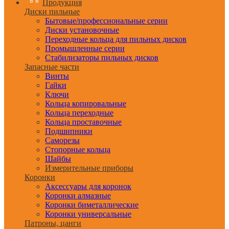
Продукция
Диски пильные
Бытовые/профессиональные серии
Диски установочные
Переходные кольца для пильных дисков
Промышленные серии
Стабилизаторы пильных дисков
Запасные части
Винты
Гайки
Ключи
Кольца копировальные
Кольца переходные
Кольца проставочные
Подшипники
Саморезы
Стопорные кольца
Шайбы
Измерительные приборы
Коронки
Аксессуары для коронок
Коронки алмазные
Коронки биметаллические
Коронки универсальные
Патроны, цанги