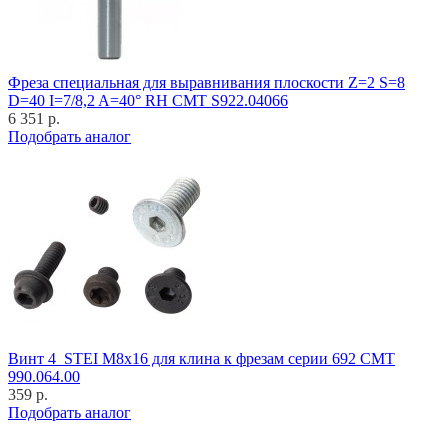
Фреза специальная для выравнивания плоскости Z=2 S=8
D=40 I=7/8,2 A=40° RH CMT S922.04066
6 351 р.
Подобрать аналог
Винт 4_STEI M8x16 для клина к фрезам серии 692 CMT
990.064.00
359 р.
Подобрать аналог