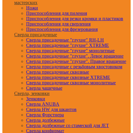
мастерских
Ножи
Приспособления для пиления
Приспособления для резки кромки и пластиков
Приспособления для сверления
Приспособления для фрезерования
Сверла присадочные
Сверла присадочные "глухие" RH-LH
Сверла присадочные "глухие" XTREME
Сверла присадочные "глухие" монолитные
Сверла присадочные "глухие". Левое вращение
Сверла присадочные "глухие". Правое вращение
Сверла присадочные с резьбовым хвостовиком
Сверла присадочные сквозные
Сверла присадочные сквозные XTREME
Сверла присадочные сквозные монолитные
Сверла чашечные
Сверла, зенковки
Зенковки
Сверла ANUBA
Сверла HW для шкантов
Сверла Форстнера
Сверла долбежные
Сверла долбежные со стамеской для JET
Сверла конфирмат