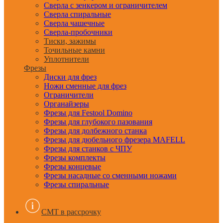
Сверла с зенкером и ограничителем
Сверла спиральные
Сверла чашечные
Сверла-пробочники
Тиски, зажимы
Точильные камни
Уплотнители
Фрезы
Диски для фрез
Ножи сменные для фрез
Ограничители
Органайзеры
Фрезы для Festool Domino
Фрезы для глубокого пазования
Фрезы для долбежного станка
Фрезы для дюбельного фрезера MAFELL
Фрезы для станков с ЧПУ
Фрезы комплекты
Фрезы концевые
Фрезы насадные со сменными ножами
Фрезы спиральные
CMT в рассрочку