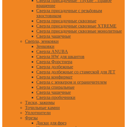
Сверла присадочные "глухие". Правое
вращение
Сверла присадочные с резьбовым
хвостовиком
Сверла присадочные сквозные
Сверла присадочные сквозные XTREME
Сверла присадочные сквозные монолитные
Сверла чашечные
Сверла, зенковки
Зенковки
Сверла ANUBA
Сверла HW для шкантов
Сверла Форстнера
Сверла долбежные
Сверла долбежные со стамеской для JET
Сверла конфирмат
Сверла с зенкером и ограничителем
Сверла спиральные
Сверла чашечные
Сверла-пробочники
Тиски, зажимы
Точильные камни
Уплотнители
Фрезы
Диски для фрез