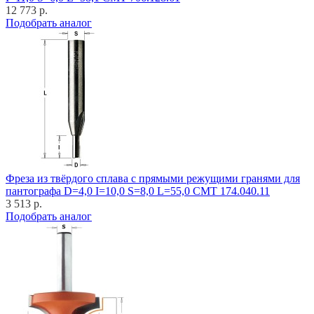
12 773 р.
Подобрать аналог
Фреза из твёрдого сплава с прямыми режущими гранями для
пантографа D=4,0 I=10,0 S=8,0 L=55,0 CMT 174.040.11
3 513 р.
Подобрать аналог