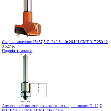
Cверло чашечное 25x57,5 Z=2+2 S=10x26 LH CMT 317.250.12
3 527 р.
Подобрать аналог
Алмазная обгонная фреза с нижним подшипником D=12,7
I=11,0 S=6,0 L=58,1 CMT 706.128.61