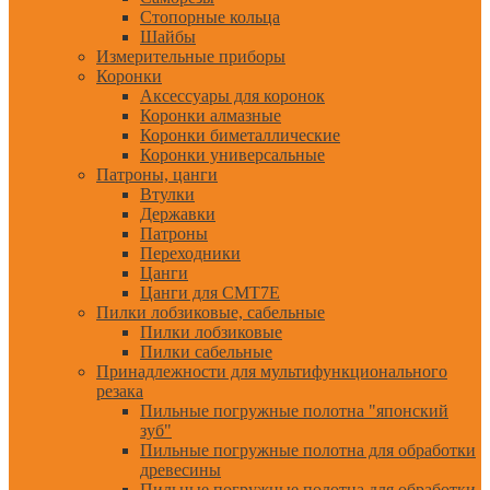
Стопорные кольца
Шайбы
Измерительные приборы
Коронки
Аксессуары для коронок
Коронки алмазные
Коронки биметаллические
Коронки универсальные
Патроны, цанги
Втулки
Державки
Патроны
Переходники
Цанги
Цанги для CMT7E
Пилки лобзиковые, сабельные
Пилки лобзиковые
Пилки сабельные
Принадлежности для мультифункционального
резака
Пильные погружные полотна "японский
зуб"
Пильные погружные полотна для обработки
древесины
Пильные погружные полотна для обработки