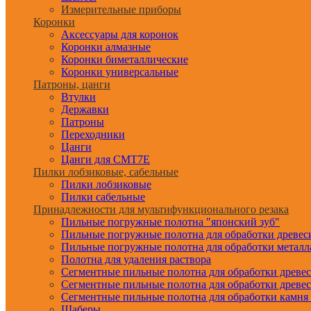
Измерительные приборы
Коронки
Аксессуары для коронок
Коронки алмазные
Коронки биметаллические
Коронки универсальные
Патроны, цанги
Втулки
Державки
Патроны
Переходники
Цанги
Цанги для CMT7E
Пилки лобзиковые, сабельные
Пилки лобзиковые
Пилки сабельные
Принадлежности для мультифункционального резака
Пильные погружные полотна "японский зуб"
Пильные погружные полотна для обработки древе
Пильные погружные полотна для обработки металл
Полотна для удаления раствора
Сегментные пильные полотна для обработки древе
Сегментные пильные полотна для обработки древе
Сегментные пильные полотна для обработки камня
Шаберы