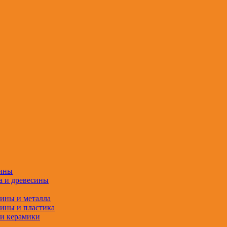
сины
а и древесины
сины и металла
сины и пластика
 и керамики