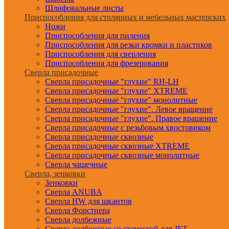
Шлифовальные листы
Приспособления для столярных и мебельных мастерских
Ножи
Приспособления для пиления
Приспособления для резки кромки и пластиков
Приспособления для сверления
Приспособления для фрезерования
Сверла присадочные
Сверла присадочные "глухие" RH-LH
Сверла присадочные "глухие" XTREME
Сверла присадочные "глухие" монолитные
Сверла присадочные "глухие". Левое вращение
Сверла присадочные "глухие". Правое вращение
Сверла присадочные с резьбовым хвостовиком
Сверла присадочные сквозные
Сверла присадочные сквозные XTREME
Сверла присадочные сквозные монолитные
Сверла чашечные
Сверла, зенковки
Зенковки
Сверла ANUBA
Сверла HW для шкантов
Сверла Форстнера
Сверла долбежные
Сверла долбежные со стамеской для JET