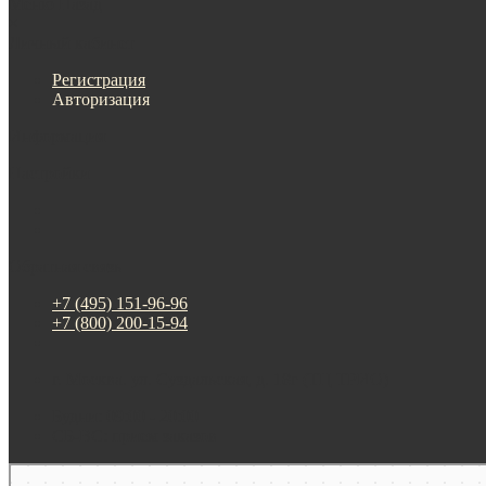
Меню
Назад
×
Личный кабинет
Регистрация
Авторизация
Информация
Настройки
Обратная связь
+7 (495) 151-96-96
+7 (800) 200-15-94
г. Москва. ул. Суздальская, д. 18г (ТЦ ТРИО)
Будни: 09:00 - 20:00
СБ-ВС: прием заказов
Москва
Яндекс Карты — транспорт, навигация, поиск мест