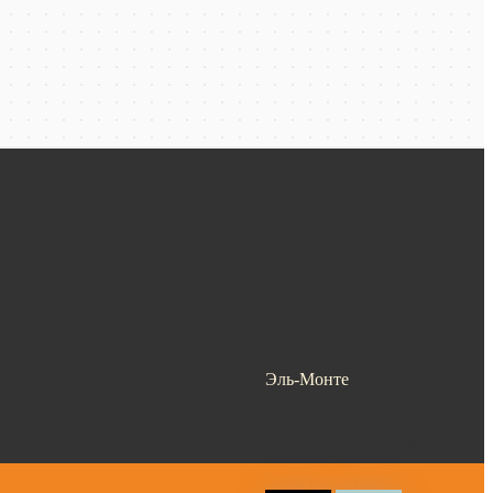
Эль-Монте
Ваш город —
Эль-Монте
?