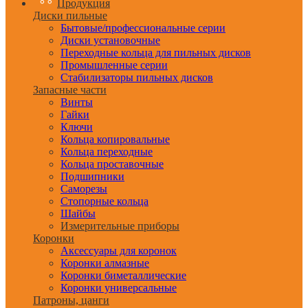
Продукция
Диски пильные
Бытовые/профессиональные серии
Диски установочные
Переходные кольца для пильных дисков
Промышленные серии
Стабилизаторы пильных дисков
Запасные части
Винты
Гайки
Ключи
Кольца копировальные
Кольца переходные
Кольца проставочные
Подшипники
Саморезы
Стопорные кольца
Шайбы
Измерительные приборы
Коронки
Аксессуары для коронок
Коронки алмазные
Коронки биметаллические
Коронки универсальные
Патроны, цанги