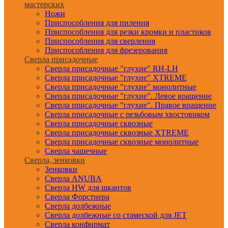
мастерских
Ножи
Приспособления для пиления
Приспособления для резки кромки и пластиков
Приспособления для сверления
Приспособления для фрезерования
Сверла присадочные
Сверла присадочные "глухие" RH-LH
Сверла присадочные "глухие" XTREME
Сверла присадочные "глухие" монолитные
Сверла присадочные "глухие". Левое вращение
Сверла присадочные "глухие". Правое вращение
Сверла присадочные с резьбовым хвостовиком
Сверла присадочные сквозные
Сверла присадочные сквозные XTREME
Сверла присадочные сквозные монолитные
Сверла чашечные
Сверла, зенковки
Зенковки
Сверла ANUBA
Сверла HW для шкантов
Сверла Форстнера
Сверла долбежные
Сверла долбежные со стамеской для JET
Сверла конфирмат