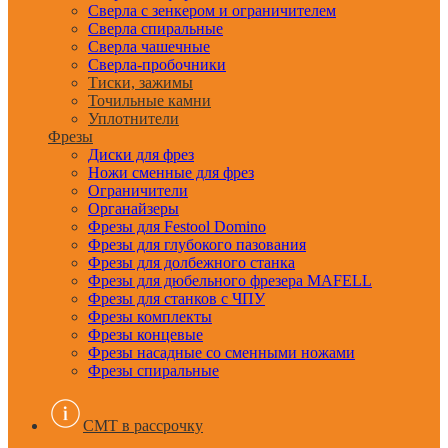
Сверла с зенкером и ограничителем
Сверла спиральные
Сверла чашечные
Сверла-пробочники
Тиски, зажимы
Точильные камни
Уплотнители
Фрезы
Диски для фрез
Ножи сменные для фрез
Ограничители
Органайзеры
Фрезы для Festool Domino
Фрезы для глубокого пазования
Фрезы для долбежного станка
Фрезы для дюбельного фрезера MAFELL
Фрезы для станков с ЧПУ
Фрезы комплекты
Фрезы концевые
Фрезы насадные со сменными ножами
Фрезы спиральные
CMT в рассрочку