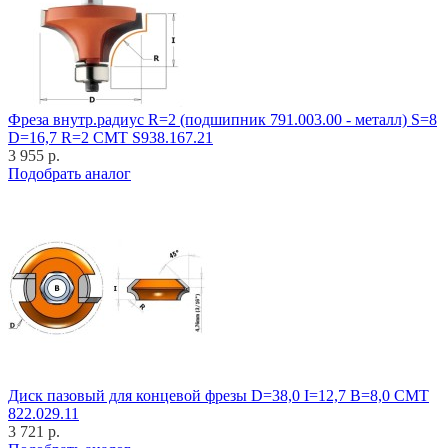
Фреза внутр.радиус R=2 (подшипник 791.003.00 - металл) S=8
D=16,7 R=2 CMT S938.167.21
3 955 р.
Подобрать аналог
Диск пазовый для концевой фрезы D=38,0 I=12,7 B=8,0 CMT
822.029.11
3 721 р.