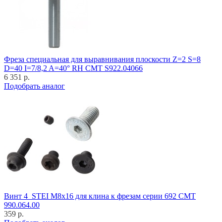
Фреза специальная для выравнивания плоскости Z=2 S=8
D=40 I=7/8,2 A=40° RH CMT S922.04066
6 351 р.
Подобрать аналог
Винт 4_STEI M8x16 для клина к фрезам серии 692 CMT
990.064.00
359 р.