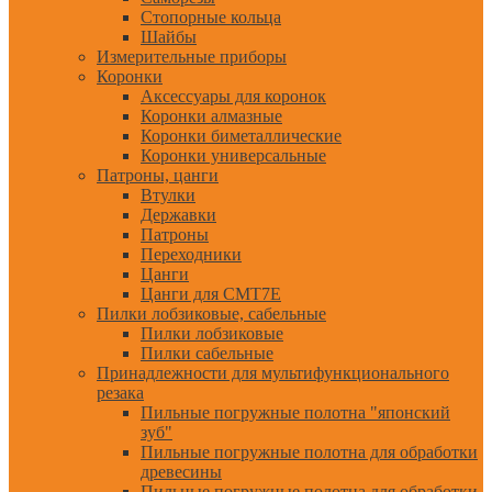
Стопорные кольца
Шайбы
Измерительные приборы
Коронки
Аксессуары для коронок
Коронки алмазные
Коронки биметаллические
Коронки универсальные
Патроны, цанги
Втулки
Державки
Патроны
Переходники
Цанги
Цанги для CMT7E
Пилки лобзиковые, сабельные
Пилки лобзиковые
Пилки сабельные
Принадлежности для мультифункционального
резака
Пильные погружные полотна "японский
зуб"
Пильные погружные полотна для обработки
древесины
Пильные погружные полотна для обработки