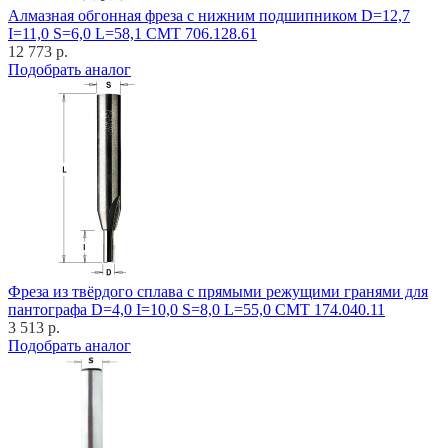
Алмазная обгонная фреза с нижним подшипником D=12,7
I=11,0 S=6,0 L=58,1 CMT 706.128.61
12 773 р.
Подобрать аналог
Фреза из твёрдого сплава с прямыми режущими гранями для
пантографа D=4,0 I=10,0 S=8,0 L=55,0 CMT 174.040.11
3 513 р.
Подобрать аналог