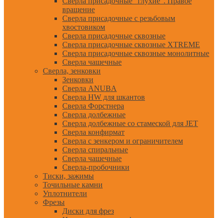
Сверла присадочные "глухие". Правое
вращение
Сверла присадочные с резьбовым
хвостовиком
Сверла присадочные сквозные
Сверла присадочные сквозные XTREME
Сверла присадочные сквозные монолитные
Сверла чашечные
Сверла, зенковки
Зенковки
Сверла ANUBA
Сверла HW для шкантов
Сверла Форстнера
Сверла долбежные
Сверла долбежные со стамеской для JET
Сверла конфирмат
Сверла с зенкером и ограничителем
Сверла спиральные
Сверла чашечные
Сверла-пробочники
Тиски, зажимы
Точильные камни
Уплотнители
Фрезы
Диски для фрез