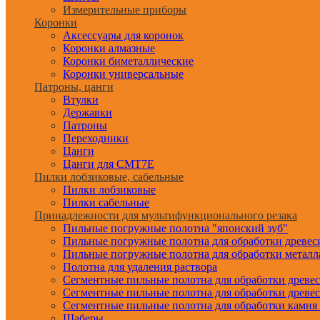
Измерительные приборы
Коронки
Аксессуары для коронок
Коронки алмазные
Коронки биметаллические
Коронки универсальные
Патроны, цанги
Втулки
Державки
Патроны
Переходники
Цанги
Цанги для CMT7E
Пилки лобзиковые, сабельные
Пилки лобзиковые
Пилки сабельные
Принадлежности для мультифункционального резака
Пильные погружные полотна "японский зуб"
Пильные погружные полотна для обработки древе
Пильные погружные полотна для обработки металл
Полотна для удаления раствора
Сегментные пильные полотна для обработки древе
Сегментные пильные полотна для обработки древе
Сегментные пильные полотна для обработки камня
Шаберы