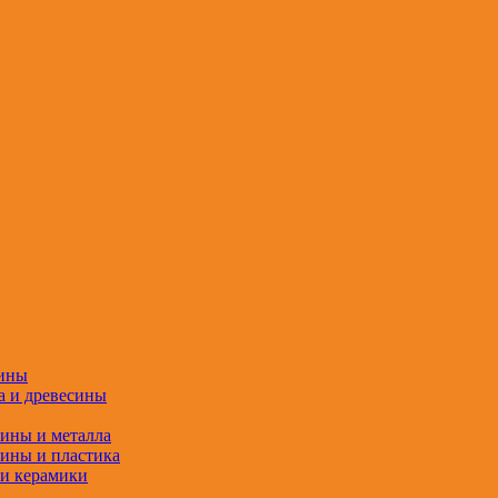
сины
а и древесины
сины и металла
сины и пластика
 и керамики