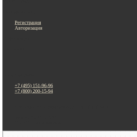
Меню
Назад
×
Личный кабинет
Регистрация
Авторизация
Информация
Настройки
Обратная связь
+7 (495) 151-96-96
+7 (800) 200-15-94
г. Москва. ул. Суздальская, д. 18г (ТЦ ТРИО)
Будни: 09:00 - 20:00
СБ-ВС: прием заказов
Москва
Яндекс Карты — транспорт, навигация, поиск мест