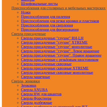
Шлифовальные листы
Приспособления для столярных и мебельных мастерских
Ножи
Приспособления для пиления
Приспособления для резки кромки и пластиков
Приспособления для сверления
Приспособления для фрезерования
Сверла присадочные
Сверла присадочные "глухие" RH-LH
Сверла присадочные "глухие" XTREME
Сверла присадочные "глухие" монолитные
Сверла присадочные "глухие". Левое вращение
Сверла присадочные "глухие". Правое вращение
Сверла присадочные с резьбовым хвостовиком
Сверла присадочные сквозные
Сверла присадочные сквозные XTREME
Сверла присадочные сквозные монолитные
Сверла чашечные
Сверла, зенковки
Зенковки
Сверла ANUBA
Сверла HW для шкантов
Сверла Форстнера
Сверла долбежные
Сверла долбежные со стамеской для JET