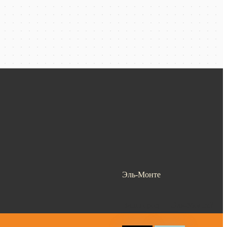
Эль-Монте
Ваш город —
Эль-Монте
?