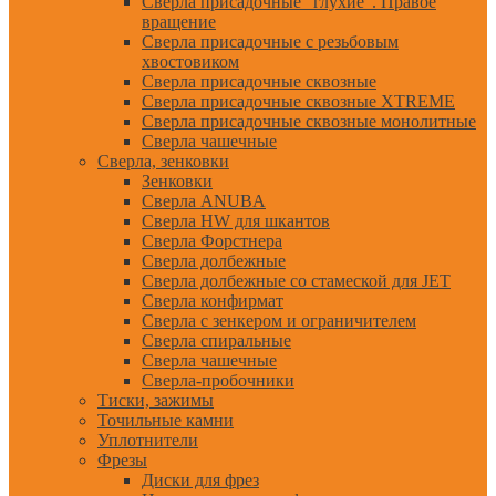
Сверла присадочные "глухие". Правое
вращение
Сверла присадочные с резьбовым
хвостовиком
Сверла присадочные сквозные
Сверла присадочные сквозные XTREME
Сверла присадочные сквозные монолитные
Сверла чашечные
Сверла, зенковки
Зенковки
Сверла ANUBA
Сверла HW для шкантов
Сверла Форстнера
Сверла долбежные
Сверла долбежные со стамеской для JET
Сверла конфирмат
Сверла с зенкером и ограничителем
Сверла спиральные
Сверла чашечные
Сверла-пробочники
Тиски, зажимы
Точильные камни
Уплотнители
Фрезы
Диски для фрез