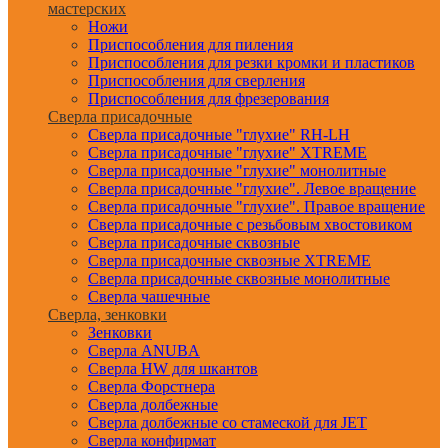
мастерских
Ножи
Приспособления для пиления
Приспособления для резки кромки и пластиков
Приспособления для сверления
Приспособления для фрезерования
Сверла присадочные
Сверла присадочные "глухие" RH-LH
Сверла присадочные "глухие" XTREME
Сверла присадочные "глухие" монолитные
Сверла присадочные "глухие". Левое вращение
Сверла присадочные "глухие". Правое вращение
Сверла присадочные с резьбовым хвостовиком
Сверла присадочные сквозные
Сверла присадочные сквозные XTREME
Сверла присадочные сквозные монолитные
Сверла чашечные
Сверла, зенковки
Зенковки
Сверла ANUBA
Сверла HW для шкантов
Сверла Форстнера
Сверла долбежные
Сверла долбежные со стамеской для JET
Сверла конфирмат