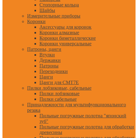
Стопорные кольца
Шайбы
Измерительные приборы
Коронки
Аксессуары для коронок
Коронки алмазные
Коронки биметаллические
Коронки универсальные
Патроны, цанги
Втулки
Державки
Патроны
Переходники
Цанги
Цанги для CMT7E
Пилки лобзиковые, сабельные
Пилки лобзиковые
Пилки сабельные
Принадлежности для мультифункционального
резака
Пильные погружные полотна "японский
зуб"
Пильные погружные полотна для обработки
древесины
Пильные погружные полотна для обработки