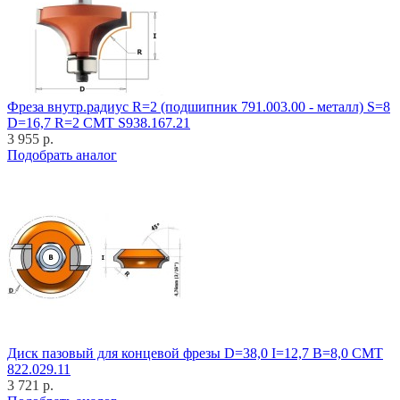
Фреза внутр.радиус R=2 (подшипник 791.003.00 - металл) S=8
D=16,7 R=2 CMT S938.167.21
3 955 р.
Подобрать аналог
Диск пазовый для концевой фрезы D=38,0 I=12,7 B=8,0 CMT
822.029.11
3 721 р.