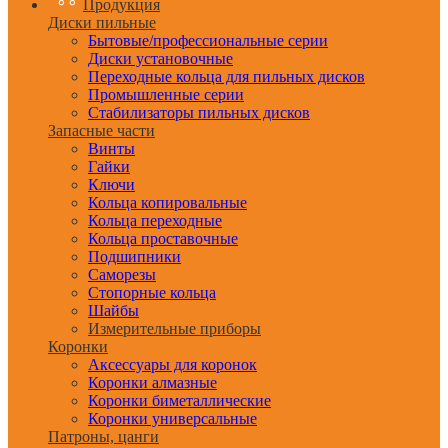
Продукция
Диски пильные
Бытовые/профессиональные серии
Диски установочные
Переходные кольца для пильных дисков
Промышленные серии
Стабилизаторы пильных дисков
Запасные части
Винты
Гайки
Ключи
Кольца копировальные
Кольца переходные
Кольца проставочные
Подшипники
Саморезы
Стопорные кольца
Шайбы
Измерительные приборы
Коронки
Аксессуары для коронок
Коронки алмазные
Коронки биметаллические
Коронки универсальные
Патроны, цанги