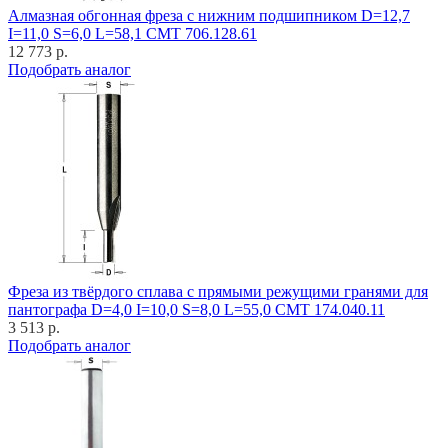
Алмазная обгонная фреза с нижним подшипником D=12,7
I=11,0 S=6,0 L=58,1 CMT 706.128.61
12 773 р.
Подобрать аналог
Фреза из твёрдого сплава с прямыми режущими гранями для
пантографа D=4,0 I=10,0 S=8,0 L=55,0 CMT 174.040.11
3 513 р.
Подобрать аналог