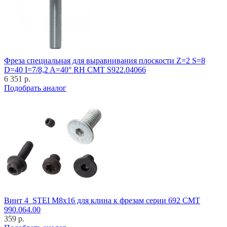
Фреза специальная для выравнивания плоскости Z=2 S=8
D=40 I=7/8,2 A=40° RH CMT S922.04066
6 351 р.
Подобрать аналог
Винт 4_STEI M8x16 для клина к фрезам серии 692 CMT
990.064.00
359 р.