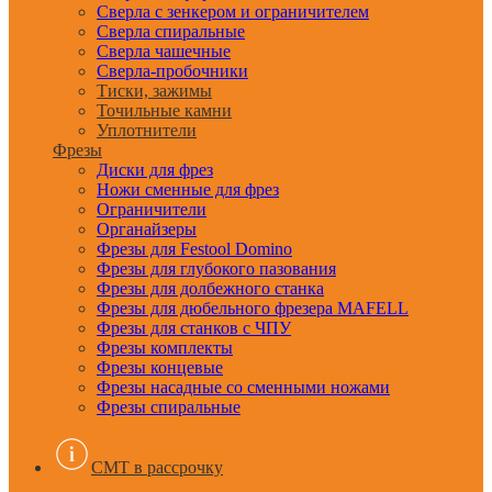
Сверла с зенкером и ограничителем
Сверла спиральные
Сверла чашечные
Сверла-пробочники
Тиски, зажимы
Точильные камни
Уплотнители
Фрезы
Диски для фрез
Ножи сменные для фрез
Ограничители
Органайзеры
Фрезы для Festool Domino
Фрезы для глубокого пазования
Фрезы для долбежного станка
Фрезы для дюбельного фрезера MAFELL
Фрезы для станков с ЧПУ
Фрезы комплекты
Фрезы концевые
Фрезы насадные со сменными ножами
Фрезы спиральные
CMT в рассрочку