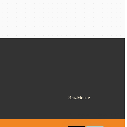
Эль-Монте
Ваш город —
Эль-Монте
?