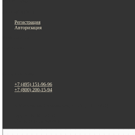
Меню
Назад
×
Личный кабинет
Регистрация
Авторизация
Информация
Настройки
Обратная связь
+7 (495) 151-96-96
+7 (800) 200-15-94
г. Москва. ул. Суздальская, д. 18г (ТЦ ТРИО)
Будни: 09:00 - 20:00
СБ-ВС: прием заказов
Москва
Яндекс Карты — транспорт, навигация, поиск мест