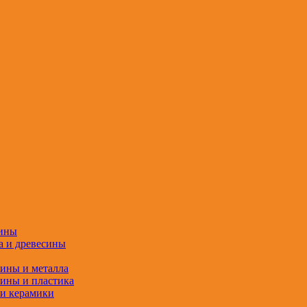
сины
а и древесины
сины и металла
сины и пластика
 и керамики