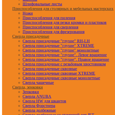
Шлифовальные листы
Приспособления для столярных и мебельных мастерских
Ножи
Приспособления для пиления
Приспособления для резки кромки и пластиков
Приспособления для сверления
Приспособления для фрезерования
Сверла присадочные
Сверла присадочные "глухие" RH-LH
Сверла присадочные "глухие" XTREME
Сверла присадочные "глухие" монолитные
Сверла присадочные "глухие". Левое вращение
Сверла присадочные "глухие". Правое вращение
Сверла присадочные с резьбовым хвостовиком
Сверла присадочные сквозные
Сверла присадочные сквозные XTREME
Сверла присадочные сквозные монолитные
Сверла чашечные
Сверла, зенковки
Зенковки
Сверла ANUBA
Сверла HW для шкантов
Сверла Форстнера
Сверла долбежные
Сверла долбежные со стамеской для JET