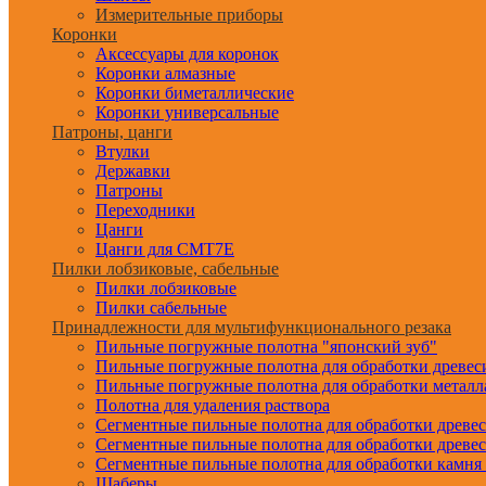
Измерительные приборы
Коронки
Аксессуары для коронок
Коронки алмазные
Коронки биметаллические
Коронки универсальные
Патроны, цанги
Втулки
Державки
Патроны
Переходники
Цанги
Цанги для CMT7E
Пилки лобзиковые, сабельные
Пилки лобзиковые
Пилки сабельные
Принадлежности для мультифункционального резака
Пильные погружные полотна "японский зуб"
Пильные погружные полотна для обработки древе
Пильные погружные полотна для обработки металл
Полотна для удаления раствора
Сегментные пильные полотна для обработки древе
Сегментные пильные полотна для обработки древе
Сегментные пильные полотна для обработки камня
Шаберы