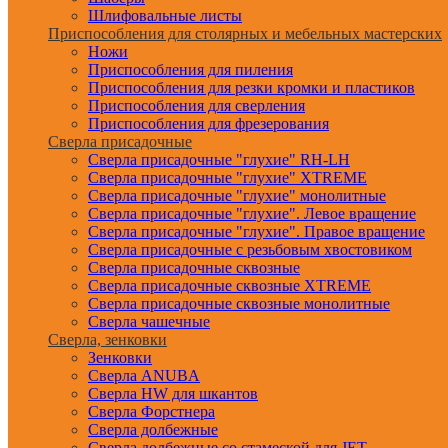
Шлифовальные листы
Приспособления для столярных и мебельных мастерских
Ножи
Приспособления для пиления
Приспособления для резки кромки и пластиков
Приспособления для сверления
Приспособления для фрезерования
Сверла присадочные
Сверла присадочные "глухие" RH-LH
Сверла присадочные "глухие" XTREME
Сверла присадочные "глухие" монолитные
Сверла присадочные "глухие". Левое вращение
Сверла присадочные "глухие". Правое вращение
Сверла присадочные с резьбовым хвостовиком
Сверла присадочные сквозные
Сверла присадочные сквозные XTREME
Сверла присадочные сквозные монолитные
Сверла чашечные
Сверла, зенковки
Зенковки
Сверла ANUBA
Сверла HW для шкантов
Сверла Форстнера
Сверла долбежные
Сверла долбежные со стамеской для JET