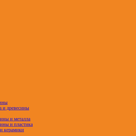
сины
а и древесины
сины и металла
сины и пластика
 и керамики