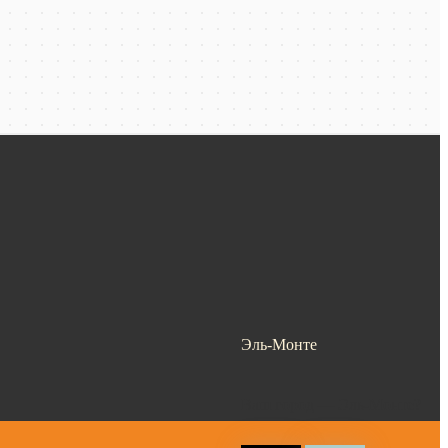
Эль-Монте
Ваш город —
Эль-Монте
?