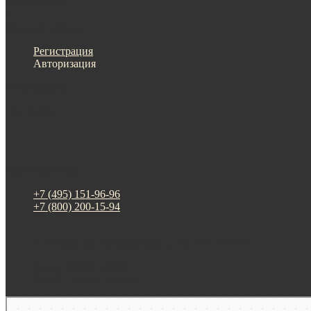
Меню
Назад
×
Личный кабинет
Регистрация
Авторизация
Информация
Настройки
Обратная связь
+7 (495) 151-96-96
+7 (800) 200-15-94
г. Москва. ул. Суздальская, д. 18г (ТЦ ТРИО)
Будни: 09:00 - 20:00
СБ-ВС: прием заказов
Москва
Яндекс Карты — транспорт, навигация, поиск мест