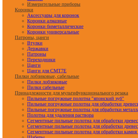
Измерительные приборы
Коронки
Аксессуары для коронок
Коронки алмазные
Коронки биметаллические
Коронки универсальные
Патроны, цанги
Втулки
Державки
Патроны
Переходники
Цанги
Цанги для CMT7E
Пилки лобзиковые, сабельные
Пилки лобзиковые
Пилки сабельные
Принадлежности для мультифункционального резака
Пильные погружные полотна "японский зуб"
Пильные погружные полотна для обработки древе
Пильные погружные полотна для обработки металл
Полотна для удаления раствора
Сегментные пильные полотна для обработки древе
Сегментные пильные полотна для обработки древе
Сегментные пильные полотна для обработки камня
Шаберы