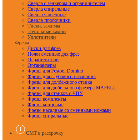
Сверла с зенкером и ограничителем
Сверла спиральные
Сверла чашечные
Сверла-пробочники
Тиски, зажимы
Точильные камни
Уплотнители
Фрезы
Диски для фрез
Ножи сменные для фрез
Ограничители
Органайзеры
Фрезы для Festool Domino
Фрезы для глубокого пазования
Фрезы для долбежного станка
Фрезы для дюбельного фрезера MAFELL
Фрезы для станков с ЧПУ
Фрезы комплекты
Фрезы концевые
Фрезы насадные со сменными ножами
Фрезы спиральные
CMT в рассрочку