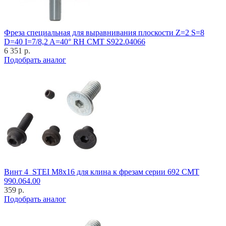
Фреза специальная для выравнивания плоскости Z=2 S=8
D=40 I=7/8,2 A=40° RH CMT S922.04066
6 351 р.
Подобрать аналог
Винт 4_STEI M8x16 для клина к фрезам серии 692 CMT
990.064.00
359 р.
Подобрать аналог