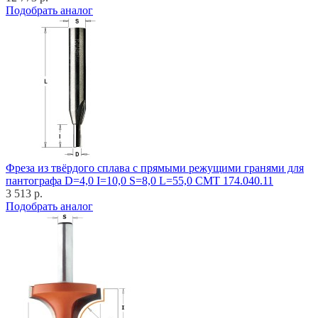
Подобрать аналог
Фреза из твёрдого сплава с прямыми режущими гранями для
пантографа D=4,0 I=10,0 S=8,0 L=55,0 CMT 174.040.11
3 513 р.
Подобрать аналог