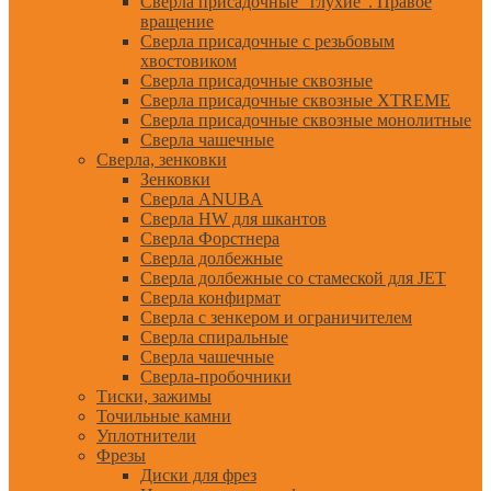
Сверла присадочные "глухие". Правое
вращение
Сверла присадочные с резьбовым
хвостовиком
Сверла присадочные сквозные
Сверла присадочные сквозные XTREME
Сверла присадочные сквозные монолитные
Сверла чашечные
Сверла, зенковки
Зенковки
Сверла ANUBA
Сверла HW для шкантов
Сверла Форстнера
Сверла долбежные
Сверла долбежные со стамеской для JET
Сверла конфирмат
Сверла с зенкером и ограничителем
Сверла спиральные
Сверла чашечные
Сверла-пробочники
Тиски, зажимы
Точильные камни
Уплотнители
Фрезы
Диски для фрез