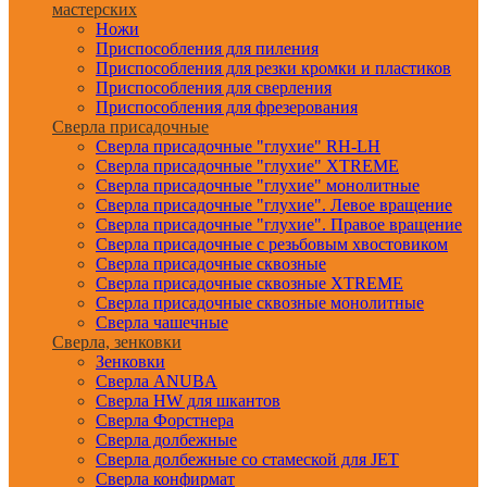
мастерских
Ножи
Приспособления для пиления
Приспособления для резки кромки и пластиков
Приспособления для сверления
Приспособления для фрезерования
Сверла присадочные
Сверла присадочные "глухие" RH-LH
Сверла присадочные "глухие" XTREME
Сверла присадочные "глухие" монолитные
Сверла присадочные "глухие". Левое вращение
Сверла присадочные "глухие". Правое вращение
Сверла присадочные с резьбовым хвостовиком
Сверла присадочные сквозные
Сверла присадочные сквозные XTREME
Сверла присадочные сквозные монолитные
Сверла чашечные
Сверла, зенковки
Зенковки
Сверла ANUBA
Сверла HW для шкантов
Сверла Форстнера
Сверла долбежные
Сверла долбежные со стамеской для JET
Сверла конфирмат