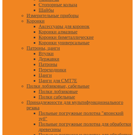
Стопорные кольца
Шайбы
Измерительные приборы
Коронки
Аксессуары для коронок
Коронки алмазные
Коронки биметаллические
Коронки универсальные
Патроны, цанги
Втулки
Державки
Патроны
Переходники
Цанги
Цанги для CMT7E
Пилки лобзиковые, сабельные
Пилки лобзиковые
Пилки сабельные
Принадлежности для мультифункционального
резака
Пильные погружные полотна "японский
зуб"
Пильные погружные полотна для обработки
древесины
Пильные погружные полотна для обработки