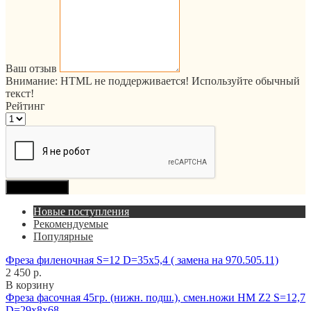
Ваш отзыв
Внимание:
HTML не поддерживается! Используйте обычный
текст!
Рейтинг
Продолжить
Новые поступления
Рекомендуемые
Популярные
Фреза филеночная S=12 D=35x5,4 ( замена на 970.505.11)
2 450 р.
В корзину
Фреза фасочная 45гр. (нижн. подш.), смен.ножи HM Z2 S=12,7
D=29x8x68