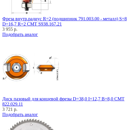
Фреза внутр.радиус R=2 (подшипник 791.003.00 - металл) S=8
D=16,7 R=2 CMT S938.167.21
3 955 р.
Подобрать аналог
Диск пазовый для концевой фрезы D=38,0 I=12,7 B=8,0 CMT
822.029.11
3 721 р.
Подобрать аналог