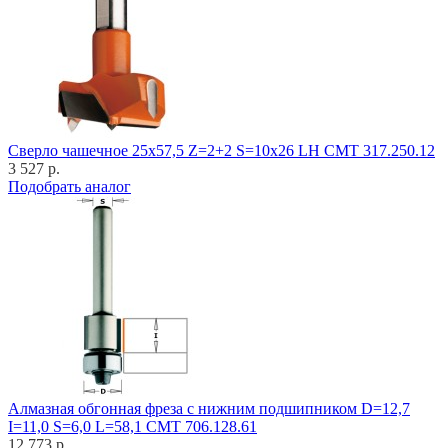
Cверло чашечное 25x57,5 Z=2+2 S=10x26 LH CMT 317.250.12
3 527 р.
Подобрать аналог
Алмазная обгонная фреза с нижним подшипником D=12,7
I=11,0 S=6,0 L=58,1 CMT 706.128.61
12 773 р.