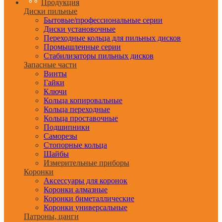
Продукция
Диски пильные
Бытовые/профессиональные серии
Диски установочные
Переходные кольца для пильных дисков
Промышленные серии
Стабилизаторы пильных дисков
Запасные части
Винты
Гайки
Ключи
Кольца копировальные
Кольца переходные
Кольца проставочные
Подшипники
Саморезы
Стопорные кольца
Шайбы
Измерительные приборы
Коронки
Аксессуары для коронок
Коронки алмазные
Коронки биметаллические
Коронки универсальные
Патроны, цанги