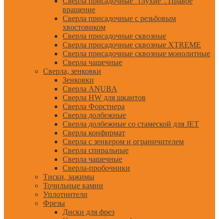
Сверла присадочные "глухие". Правое
вращение
Сверла присадочные с резьбовым
хвостовиком
Сверла присадочные сквозные
Сверла присадочные сквозные XTREME
Сверла присадочные сквозные монолитные
Сверла чашечные
Сверла, зенковки
Зенковки
Сверла ANUBA
Сверла HW для шкантов
Сверла Форстнера
Сверла долбежные
Сверла долбежные со стамеской для JET
Сверла конфирмат
Сверла с зенкером и ограничителем
Сверла спиральные
Сверла чашечные
Сверла-пробочники
Тиски, зажимы
Точильные камни
Уплотнители
Фрезы
Диски для фрез