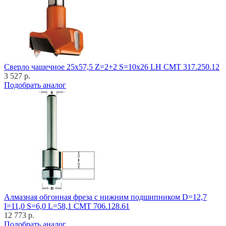
Cверло чашечное 25x57,5 Z=2+2 S=10x26 LH CMT 317.250.12
3 527 р.
Подобрать аналог
Алмазная обгонная фреза с нижним подшипником D=12,7
I=11,0 S=6,0 L=58,1 CMT 706.128.61
12 773 р.
Подобрать аналог