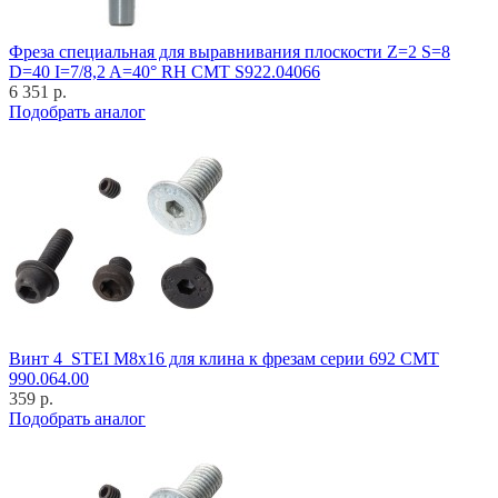
Фреза специальная для выравнивания плоскости Z=2 S=8
D=40 I=7/8,2 A=40° RH CMT S922.04066
6 351 р.
Подобрать аналог
Винт 4_STEI M8x16 для клина к фрезам серии 692 CMT
990.064.00
359 р.
Подобрать аналог