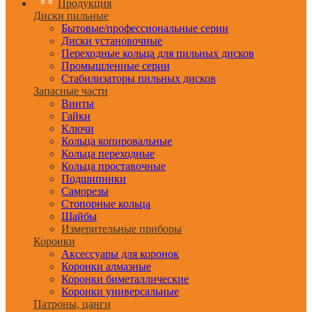
Продукция
Диски пильные
Бытовые/профессиональные серии
Диски установочные
Переходные кольца для пильных дисков
Промышленные серии
Стабилизаторы пильных дисков
Запасные части
Винты
Гайки
Ключи
Кольца копировальные
Кольца переходные
Кольца проставочные
Подшипники
Саморезы
Стопорные кольца
Шайбы
Измерительные приборы
Коронки
Аксессуары для коронок
Коронки алмазные
Коронки биметаллические
Коронки универсальные
Патроны, цанги