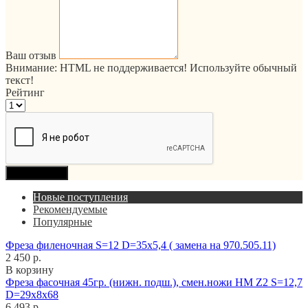
Ваш отзыв
Внимание:
HTML не поддерживается! Используйте обычный
текст!
Рейтинг
Продолжить
Новые поступления
Рекомендуемые
Популярные
Фреза филеночная S=12 D=35x5,4 ( замена на 970.505.11)
2 450 р.
В корзину
Фреза фасочная 45гр. (нижн. подш.), смен.ножи HM Z2 S=12,7
D=29x8x68
6 493 р.