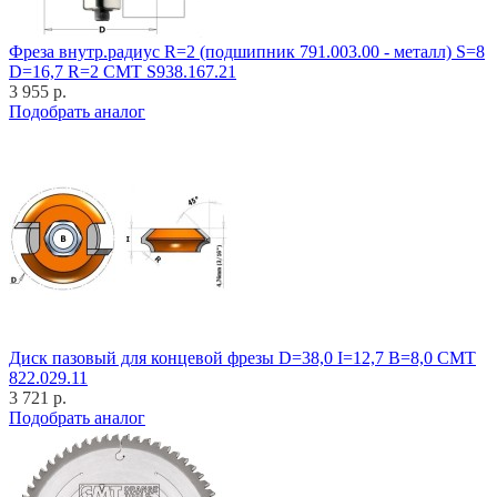
Фреза внутр.радиус R=2 (подшипник 791.003.00 - металл) S=8
D=16,7 R=2 CMT S938.167.21
3 955 р.
Подобрать аналог
Диск пазовый для концевой фрезы D=38,0 I=12,7 B=8,0 CMT
822.029.11
3 721 р.
Подобрать аналог