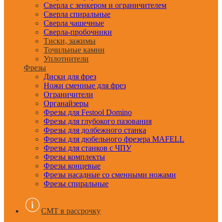
Сверла с зенкером и ограничителем
Сверла спиральные
Сверла чашечные
Сверла-пробочники
Тиски, зажимы
Точильные камни
Уплотнители
Фрезы
Диски для фрез
Ножи сменные для фрез
Ограничители
Органайзеры
Фрезы для Festool Domino
Фрезы для глубокого пазования
Фрезы для долбежного станка
Фрезы для дюбельного фрезера MAFELL
Фрезы для станков с ЧПУ
Фрезы комплекты
Фрезы концевые
Фрезы насадные со сменными ножами
Фрезы спиральные
CMT в рассрочку