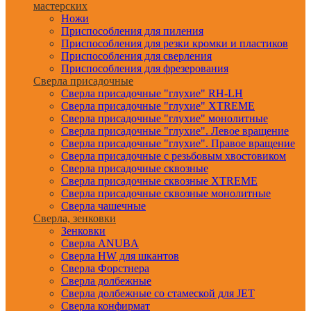
мастерских
Ножи
Приспособления для пиления
Приспособления для резки кромки и пластиков
Приспособления для сверления
Приспособления для фрезерования
Сверла присадочные
Сверла присадочные "глухие" RH-LH
Сверла присадочные "глухие" XTREME
Сверла присадочные "глухие" монолитные
Сверла присадочные "глухие". Левое вращение
Сверла присадочные "глухие". Правое вращение
Сверла присадочные с резьбовым хвостовиком
Сверла присадочные сквозные
Сверла присадочные сквозные XTREME
Сверла присадочные сквозные монолитные
Сверла чашечные
Сверла, зенковки
Зенковки
Сверла ANUBA
Сверла HW для шкантов
Сверла Форстнера
Сверла долбежные
Сверла долбежные со стамеской для JET
Сверла конфирмат