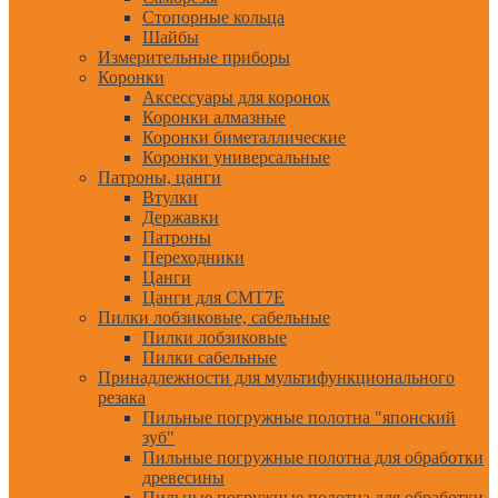
Стопорные кольца
Шайбы
Измерительные приборы
Коронки
Аксессуары для коронок
Коронки алмазные
Коронки биметаллические
Коронки универсальные
Патроны, цанги
Втулки
Державки
Патроны
Переходники
Цанги
Цанги для CMT7E
Пилки лобзиковые, сабельные
Пилки лобзиковые
Пилки сабельные
Принадлежности для мультифункционального
резака
Пильные погружные полотна "японский
зуб"
Пильные погружные полотна для обработки
древесины
Пильные погружные полотна для обработки