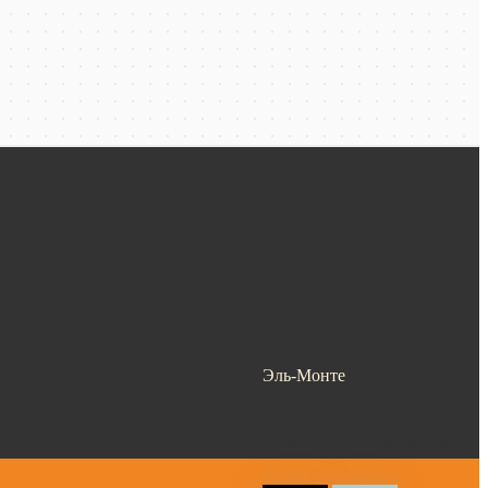
Эль-Монте
Ваш город —
Эль-Монте
?