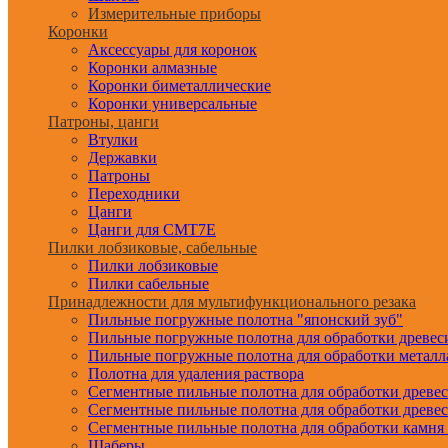
Измерительные приборы
Коронки
Аксессуары для коронок
Коронки алмазные
Коронки биметаллические
Коронки универсальные
Патроны, цанги
Втулки
Державки
Патроны
Переходники
Цанги
Цанги для CMT7E
Пилки лобзиковые, сабельные
Пилки лобзиковые
Пилки сабельные
Принадлежности для мультифункционального резака
Пильные погружные полотна "японский зуб"
Пильные погружные полотна для обработки древе
Пильные погружные полотна для обработки металл
Полотна для удаления раствора
Сегментные пильные полотна для обработки древе
Сегментные пильные полотна для обработки древе
Сегментные пильные полотна для обработки камня
Шаберы