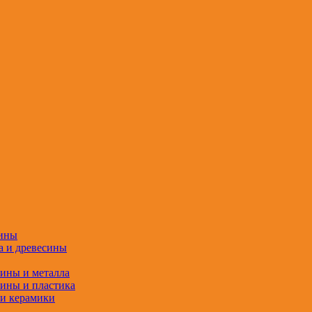
сины
а и древесины
сины и металла
сины и пластика
 и керамики