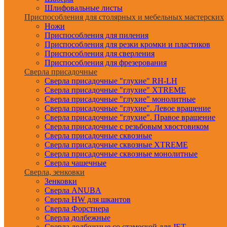
Шлифовальные листы
Приспособления для столярных и мебельных мастерских
Ножи
Приспособления для пиления
Приспособления для резки кромки и пластиков
Приспособления для сверления
Приспособления для фрезерования
Сверла присадочные
Сверла присадочные "глухие" RH-LH
Сверла присадочные "глухие" XTREME
Сверла присадочные "глухие" монолитные
Сверла присадочные "глухие". Левое вращение
Сверла присадочные "глухие". Правое вращение
Сверла присадочные с резьбовым хвостовиком
Сверла присадочные сквозные
Сверла присадочные сквозные XTREME
Сверла присадочные сквозные монолитные
Сверла чашечные
Сверла, зенковки
Зенковки
Сверла ANUBA
Сверла HW для шкантов
Сверла Форстнера
Сверла долбежные
Сверла долбежные со стамеской для JET