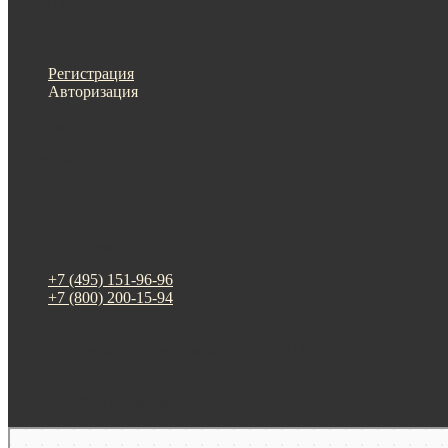
Меню
Назад
×
Личный кабинет
Регистрация
Авторизация
Информация
Настройки
Обратная связь
+7 (495) 151-96-96
+7 (800) 200-15-94
г. Москва. ул. Суздальская, д. 18г (ТЦ ТРИО)
Будни: 09:00 - 20:00
СБ-ВС: прием заказов
Москва
Яндекс Карты — транспорт, навигация, поиск мест