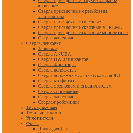
Сверла присадочные "глухие". Правое
вращение
Сверла присадочные с резьбовым
хвостовиком
Сверла присадочные сквозные
Сверла присадочные сквозные XTREME
Сверла присадочные сквозные монолитные
Сверла чашечные
Сверла, зенковки
Зенковки
Сверла ANUBA
Сверла HW для шкантов
Сверла Форстнера
Сверла долбежные
Сверла долбежные со стамеской для JET
Сверла конфирмат
Сверла с зенкером и ограничителем
Сверла спиральные
Сверла чашечные
Сверла-пробочники
Тиски, зажимы
Точильные камни
Уплотнители
Фрезы
Диски для фрез