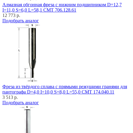
Алмазная обгонная фреза с нижним подшипником D=12,7
I=11,0 S=6,0 L=58,1 CMT 706.128.61
12 773 р.
Подобрать аналог
Фреза из твёрдого сплава с прямыми режущими гранями для
пантографа D=4,0 I=10,0 S=8,0 L=55,0 CMT 174.040.11
3 513 р.
Подобрать аналог