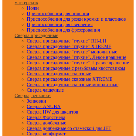
мастерских
Ножи
Приспособления для пиления
Приспособления для резки кромки и пластиков
Приспособления для сверления
Приспособления для фрезерования
Сверла присадочные
Сверла присадочные "глухие" RH-LH
Сверла присадочные "глухие" XTREME
Сверла присадочные "глухие" монолитные
Сверла присадочные "глухие". Левое вращение
Сверла присадочные "глухие". Правое вращение
Сверла присадочные с резьбовым хвостовиком
Сверла присадочные сквозные
Сверла присадочные сквозные XTREME
Сверла присадочные сквозные монолитные
Сверла чашечные
Сверла, зенковки
Зенковки
Сверла ANUBA
Сверла HW для шкантов
Сверла Форстнера
Сверла долбежные
Сверла долбежные со стамеской для JET
Сверла конфирмат