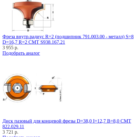
Фреза внутр.радиус R=2 (подшипник 791.003.00 - металл) S=8
D=16,7 R=2 CMT S938.167.21
3 955 р.
Подобрать аналог
Диск пазовый для концевой фрезы D=38,0 I=12,7 B=8,0 CMT
822.029.11
3 721 р.