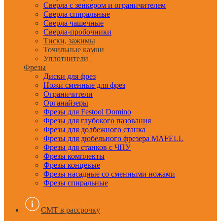
Сверла с зенкером и ограничителем
Сверла спиральные
Сверла чашечные
Сверла-пробочники
Тиски, зажимы
Точильные камни
Уплотнители
Фрезы
Диски для фрез
Ножи сменные для фрез
Ограничители
Органайзеры
Фрезы для Festool Domino
Фрезы для глубокого пазования
Фрезы для долбежного станка
Фрезы для дюбельного фрезера MAFELL
Фрезы для станков с ЧПУ
Фрезы комплекты
Фрезы концевые
Фрезы насадные со сменными ножами
Фрезы спиральные
CMT в рассрочку