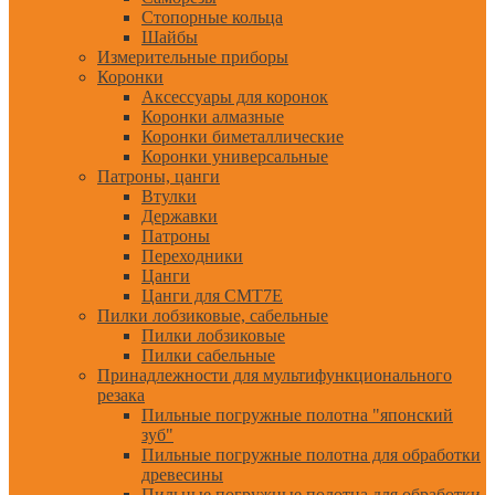
Стопорные кольца
Шайбы
Измерительные приборы
Коронки
Аксессуары для коронок
Коронки алмазные
Коронки биметаллические
Коронки универсальные
Патроны, цанги
Втулки
Державки
Патроны
Переходники
Цанги
Цанги для CMT7E
Пилки лобзиковые, сабельные
Пилки лобзиковые
Пилки сабельные
Принадлежности для мультифункционального
резака
Пильные погружные полотна "японский
зуб"
Пильные погружные полотна для обработки
древесины
Пильные погружные полотна для обработки