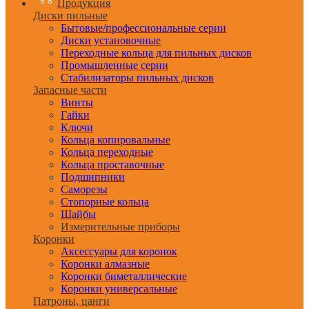
Продукция
Диски пильные
Бытовые/профессиональные серии
Диски установочные
Переходные кольца для пильных дисков
Промышленные серии
Стабилизаторы пильных дисков
Запасные части
Винты
Гайки
Ключи
Кольца копировальные
Кольца переходные
Кольца проставочные
Подшипники
Саморезы
Стопорные кольца
Шайбы
Измерительные приборы
Коронки
Аксессуары для коронок
Коронки алмазные
Коронки биметаллические
Коронки универсальные
Патроны, цанги