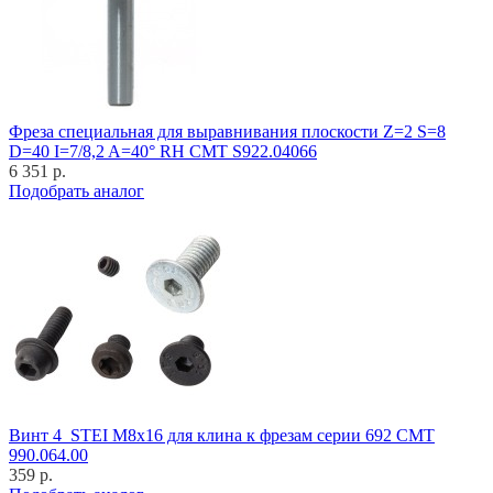
Фреза специальная для выравнивания плоскости Z=2 S=8
D=40 I=7/8,2 A=40° RH CMT S922.04066
6 351 р.
Подобрать аналог
Винт 4_STEI M8x16 для клина к фрезам серии 692 CMT
990.064.00
359 р.