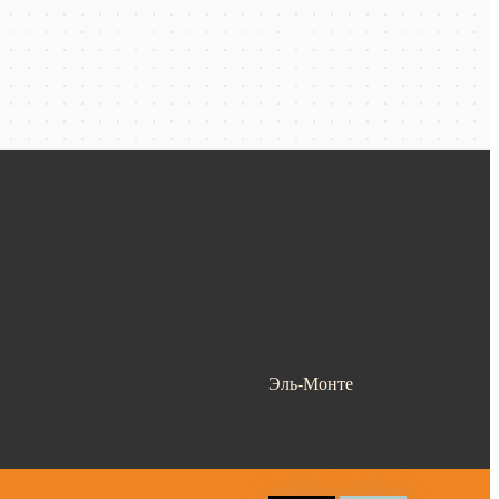
Эль-Монте
Ваш город —
Эль-Монте
?