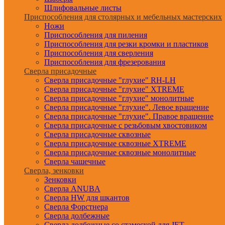
Шлифовальные листы
Приспособления для столярных и мебельных мастерских
Ножи
Приспособления для пиления
Приспособления для резки кромки и пластиков
Приспособления для сверления
Приспособления для фрезерования
Сверла присадочные
Сверла присадочные "глухие" RH-LH
Сверла присадочные "глухие" XTREME
Сверла присадочные "глухие" монолитные
Сверла присадочные "глухие". Левое вращение
Сверла присадочные "глухие". Правое вращение
Сверла присадочные с резьбовым хвостовиком
Сверла присадочные сквозные
Сверла присадочные сквозные XTREME
Сверла присадочные сквозные монолитные
Сверла чашечные
Сверла, зенковки
Зенковки
Сверла ANUBA
Сверла HW для шкантов
Сверла Форстнера
Сверла долбежные
Сверла долбежные со стамеской для JET