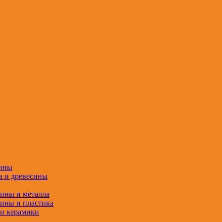
сины
а и древесины
сины и металла
сины и пластика
 и керамики