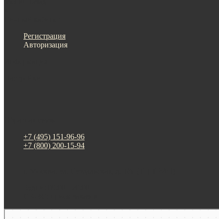
Меню
Назад
×
Личный кабинет
Регистрация
Авторизация
Информация
Настройки
Обратная связь
+7 (495) 151-96-96
+7 (800) 200-15-94
г. Москва. ул. Суздальская, д. 18г (ТЦ ТРИО)
Будни: 09:00 - 20:00
СБ-ВС: прием заказов
Москва
Яндекс Карты — транспорт, навигация, поиск мест