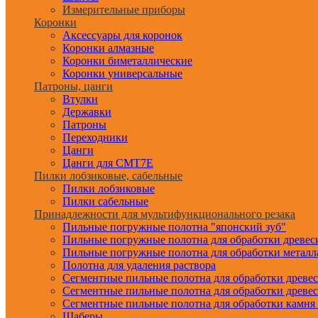
Измерительные приборы
Коронки
Аксессуары для коронок
Коронки алмазные
Коронки биметаллические
Коронки универсальные
Патроны, цанги
Втулки
Державки
Патроны
Переходники
Цанги
Цанги для CMT7E
Пилки лобзиковые, сабельные
Пилки лобзиковые
Пилки сабельные
Принадлежности для мультифункционального резака
Пильные погружные полотна "японский зуб"
Пильные погружные полотна для обработки древе
Пильные погружные полотна для обработки металл
Полотна для удаления раствора
Сегментные пильные полотна для обработки древе
Сегментные пильные полотна для обработки древе
Сегментные пильные полотна для обработки камня
Шаберы