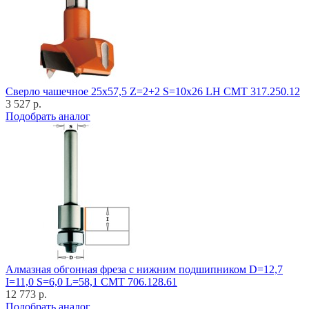
Cверло чашечное 25x57,5 Z=2+2 S=10x26 LH CMT 317.250.12
3 527 р.
Подобрать аналог
Алмазная обгонная фреза с нижним подшипником D=12,7
I=11,0 S=6,0 L=58,1 CMT 706.128.61
12 773 р.
Подобрать аналог