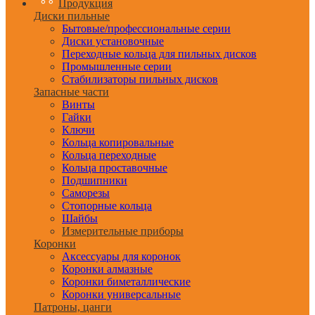
Продукция
Диски пильные
Бытовые/профессиональные серии
Диски установочные
Переходные кольца для пильных дисков
Промышленные серии
Стабилизаторы пильных дисков
Запасные части
Винты
Гайки
Ключи
Кольца копировальные
Кольца переходные
Кольца проставочные
Подшипники
Саморезы
Стопорные кольца
Шайбы
Измерительные приборы
Коронки
Аксессуары для коронок
Коронки алмазные
Коронки биметаллические
Коронки универсальные
Патроны, цанги