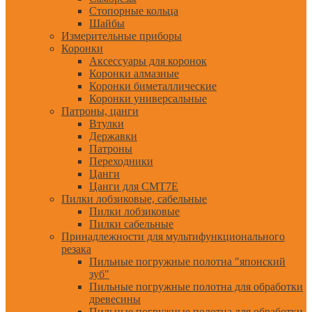
Стопорные кольца
Шайбы
Измерительные приборы
Коронки
Аксессуары для коронок
Коронки алмазные
Коронки биметаллические
Коронки универсальные
Патроны, цанги
Втулки
Державки
Патроны
Переходники
Цанги
Цанги для CMT7E
Пилки лобзиковые, сабельные
Пилки лобзиковые
Пилки сабельные
Принадлежности для мультифункционального
резака
Пильные погружные полотна "японский
зуб"
Пильные погружные полотна для обработки
древесины
Пильные погружные полотна для обработки