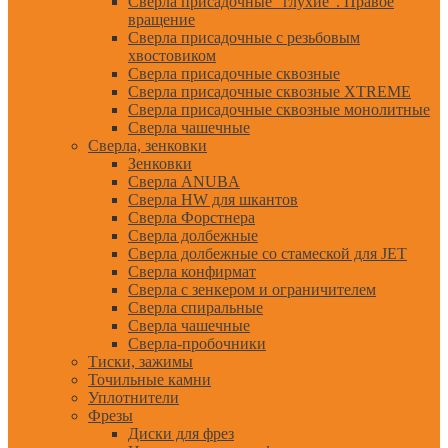
Сверла присадочные "глухие". Правое
вращение
Сверла присадочные с резьбовым
хвостовиком
Сверла присадочные сквозные
Сверла присадочные сквозные XTREME
Сверла присадочные сквозные монолитные
Сверла чашечные
Сверла, зенковки
Зенковки
Сверла ANUBA
Сверла HW для шкантов
Сверла Форстнера
Сверла долбежные
Сверла долбежные со стамеской для JET
Сверла конфирмат
Сверла с зенкером и ограничителем
Сверла спиральные
Сверла чашечные
Сверла-пробочники
Тиски, зажимы
Точильные камни
Уплотнители
Фрезы
Диски для фрез