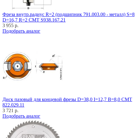
Фреза внутр.радиус R=2 (подшипник 791.003.00 - металл) S=8
D=16,7 R=2 CMT S938.167.21
3 955 р.
Подобрать аналог
Диск пазовый для концевой фрезы D=38,0 I=12,7 B=8,0 CMT
822.029.11
3 721 р.
Подобрать аналог