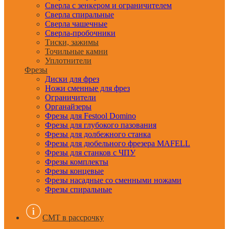
Сверла с зенкером и ограничителем
Сверла спиральные
Сверла чашечные
Сверла-пробочники
Тиски, зажимы
Точильные камни
Уплотнители
Фрезы
Диски для фрез
Ножи сменные для фрез
Ограничители
Органайзеры
Фрезы для Festool Domino
Фрезы для глубокого пазования
Фрезы для долбежного станка
Фрезы для дюбельного фрезера MAFELL
Фрезы для станков с ЧПУ
Фрезы комплекты
Фрезы концевые
Фрезы насадные со сменными ножами
Фрезы спиральные
CMT в рассрочку