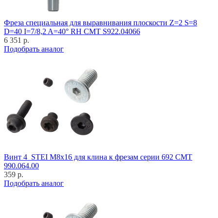
Фреза специальная для выравнивания плоскости Z=2 S=8
D=40 I=7/8,2 A=40° RH CMT S922.04066
6 351 р.
Подобрать аналог
Винт 4_STEI M8x16 для клина к фрезам серии 692 CMT
990.064.00
359 р.
Подобрать аналог