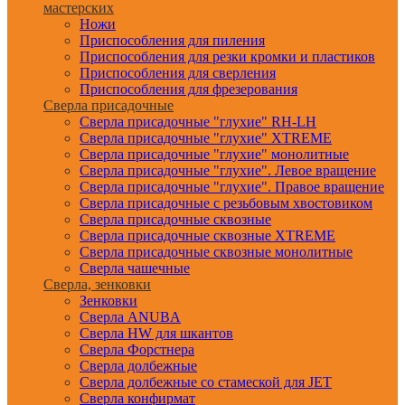
мастерских
Ножи
Приспособления для пиления
Приспособления для резки кромки и пластиков
Приспособления для сверления
Приспособления для фрезерования
Сверла присадочные
Сверла присадочные "глухие" RH-LH
Сверла присадочные "глухие" XTREME
Сверла присадочные "глухие" монолитные
Сверла присадочные "глухие". Левое вращение
Сверла присадочные "глухие". Правое вращение
Сверла присадочные с резьбовым хвостовиком
Сверла присадочные сквозные
Сверла присадочные сквозные XTREME
Сверла присадочные сквозные монолитные
Сверла чашечные
Сверла, зенковки
Зенковки
Сверла ANUBA
Сверла HW для шкантов
Сверла Форстнера
Сверла долбежные
Сверла долбежные со стамеской для JET
Сверла конфирмат