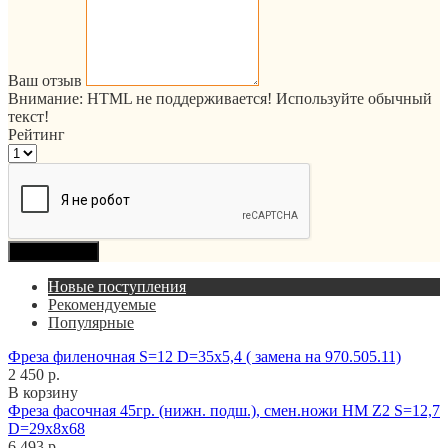
Ваш отзыв
Внимание:
HTML не поддерживается! Используйте обычный
текст!
Рейтинг
Продолжить
Новые поступления
Рекомендуемые
Популярные
Фреза филеночная S=12 D=35x5,4 ( замена на 970.505.11)
2 450 р.
В корзину
Фреза фасочная 45гр. (нижн. подш.), смен.ножи HM Z2 S=12,7
D=29x8x68
6 493 р.