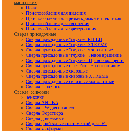
мастерских
Ножи
Приспособления для пиления
Приспособления для резки кромки и пластиков
Приспособления для сверления
Приспособления для фрезерования
Сверла присадочные
Сверла присадочные "глухие" RH-LH
Сверла присадочные "глухие" XTREME
Сверла присадочные "глухие" монолитные
Сверла присадочные "глухие". Левое вращение
Сверла присадочные "глухие". Правое вращение
Сверла присадочные с резьбовым хвостовиком
Сверла присадочные сквозные
Сверла присадочные сквозные XTREME
Сверла присадочные сквозные монолитные
Сверла чашечные
Сверла, зенковки
Зенковки
Сверла ANUBA
Сверла HW для шкантов
Сверла Форстнера
Сверла долбежные
Сверла долбежные со стамеской для JET
Сверла конфирмат