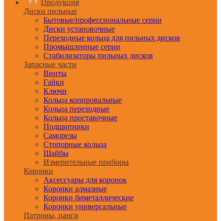
Продукция
Диски пильные
Бытовые/профессиональные серии
Диски установочные
Переходные кольца для пильных дисков
Промышленные серии
Стабилизаторы пильных дисков
Запасные части
Винты
Гайки
Ключи
Кольца копировальные
Кольца переходные
Кольца проставочные
Подшипники
Саморезы
Стопорные кольца
Шайбы
Измерительные приборы
Коронки
Аксессуары для коронок
Коронки алмазные
Коронки биметаллические
Коронки универсальные
Патроны, цанги