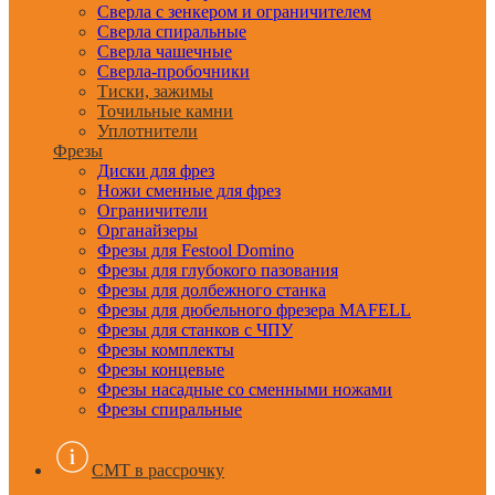
Сверла с зенкером и ограничителем
Сверла спиральные
Сверла чашечные
Сверла-пробочники
Тиски, зажимы
Точильные камни
Уплотнители
Фрезы
Диски для фрез
Ножи сменные для фрез
Ограничители
Органайзеры
Фрезы для Festool Domino
Фрезы для глубокого пазования
Фрезы для долбежного станка
Фрезы для дюбельного фрезера MAFELL
Фрезы для станков с ЧПУ
Фрезы комплекты
Фрезы концевые
Фрезы насадные со сменными ножами
Фрезы спиральные
CMT в рассрочку