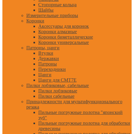
Стопорные кольца
Шайбы
Измерительные приборы
Коронки
Аксессуары для коронок
Коронки алмазные
Коронки биметаллические
Коронки универсальные
Патроны, цанги
Втулки
Державки
Патроны
Переходники
Цанги
Цанги для CMT7E
Пилки лобзиковые, сабельные
Пилки лобзиковые
Пилки сабельные
Принадлежности для мультифункционального
резака
Пильные погружные полотна "японский
зуб"
Пильные погружные полотна для обработки
древесины
Пильные погружные полотна для обработки