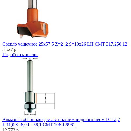
Cверло чашечное 25x57,5 Z=2+2 S=10x26 LH CMT 317.250.12
3 527 р.
Подобрать аналог
Алмазная обгонная фреза с нижним подшипником D=12,7
I=11,0 S=6,0 L=58,1 CMT 706.128.61
12 773 р.