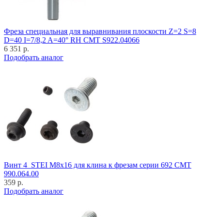
Фреза специальная для выравнивания плоскости Z=2 S=8
D=40 I=7/8,2 A=40° RH CMT S922.04066
6 351 р.
Подобрать аналог
Винт 4_STEI M8x16 для клина к фрезам серии 692 CMT
990.064.00
359 р.
Подобрать аналог