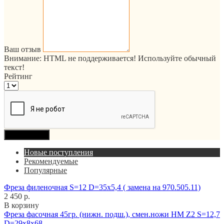
Ваш отзыв
Внимание:
HTML не поддерживается! Используйте обычный
текст!
Рейтинг
Продолжить
Новые поступления
Рекомендуемые
Популярные
Фреза филеночная S=12 D=35x5,4 ( замена на 970.505.11)
2 450 р.
В корзину
Фреза фасочная 45гр. (нижн. подш.), смен.ножи HM Z2 S=12,7
D=29x8x68