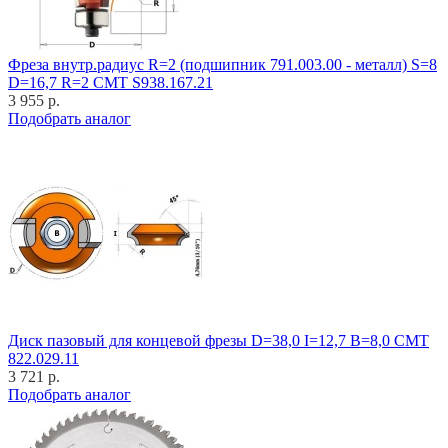
Фреза внутр.радиус R=2 (подшипник 791.003.00 - металл) S=8
D=16,7 R=2 CMT S938.167.21
3 955 р.
Подобрать аналог
Диск пазовый для концевой фрезы D=38,0 I=12,7 B=8,0 CMT
822.029.11
3 721 р.
Подобрать аналог