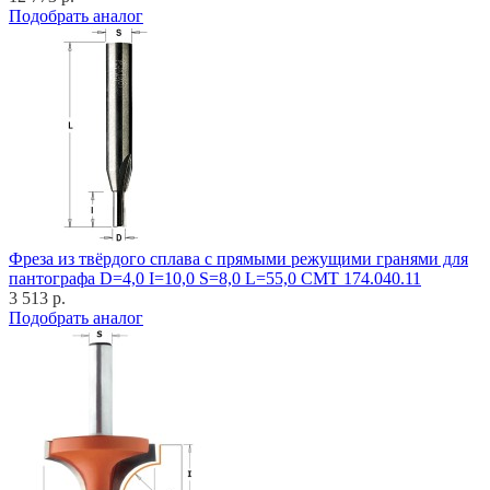
Подобрать аналог
Фреза из твёрдого сплава с прямыми режущими гранями для
пантографа D=4,0 I=10,0 S=8,0 L=55,0 CMT 174.040.11
3 513 р.
Подобрать аналог