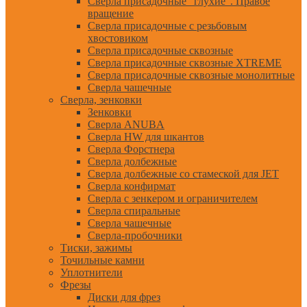
Сверла присадочные "глухие". Правое
вращение
Сверла присадочные с резьбовым
хвостовиком
Сверла присадочные сквозные
Сверла присадочные сквозные XTREME
Сверла присадочные сквозные монолитные
Сверла чашечные
Сверла, зенковки
Зенковки
Сверла ANUBA
Сверла HW для шкантов
Сверла Форстнера
Сверла долбежные
Сверла долбежные со стамеской для JET
Сверла конфирмат
Сверла с зенкером и ограничителем
Сверла спиральные
Сверла чашечные
Сверла-пробочники
Тиски, зажимы
Точильные камни
Уплотнители
Фрезы
Диски для фрез