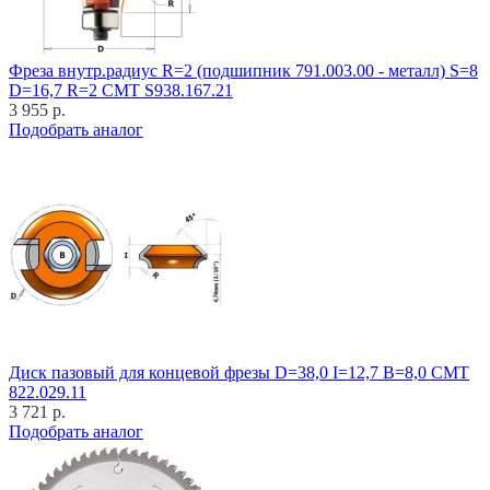
Фреза внутр.радиус R=2 (подшипник 791.003.00 - металл) S=8
D=16,7 R=2 CMT S938.167.21
3 955 р.
Подобрать аналог
Диск пазовый для концевой фрезы D=38,0 I=12,7 B=8,0 CMT
822.029.11
3 721 р.
Подобрать аналог