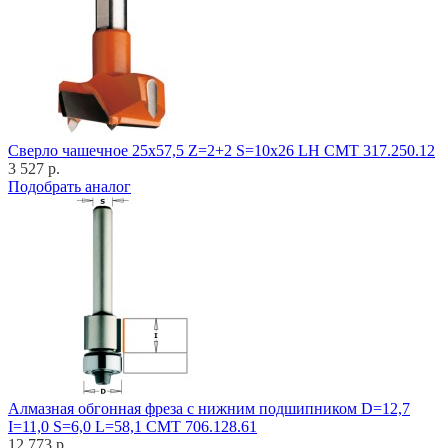
Cверло чашечное 25x57,5 Z=2+2 S=10x26 LH CMT 317.250.12
3 527 р.
Подобрать аналог
Алмазная обгонная фреза с нижним подшипником D=12,7
I=11,0 S=6,0 L=58,1 CMT 706.128.61
12 773 р.