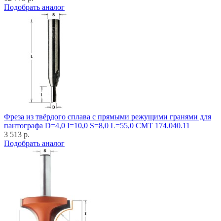
Подобрать аналог
Фреза из твёрдого сплава с прямыми режущими гранями для
пантографа D=4,0 I=10,0 S=8,0 L=55,0 CMT 174.040.11
3 513 р.
Подобрать аналог