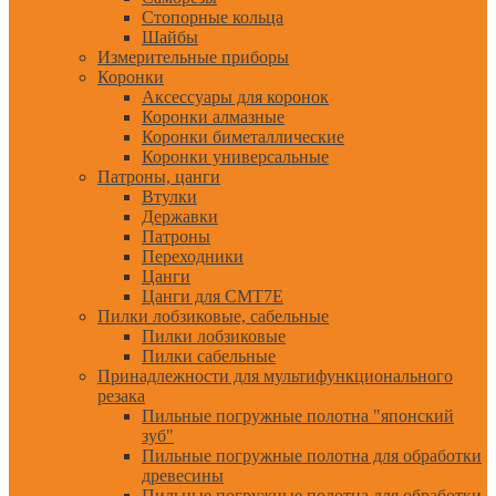
Стопорные кольца
Шайбы
Измерительные приборы
Коронки
Аксессуары для коронок
Коронки алмазные
Коронки биметаллические
Коронки универсальные
Патроны, цанги
Втулки
Державки
Патроны
Переходники
Цанги
Цанги для CMT7E
Пилки лобзиковые, сабельные
Пилки лобзиковые
Пилки сабельные
Принадлежности для мультифункционального
резака
Пильные погружные полотна "японский
зуб"
Пильные погружные полотна для обработки
древесины
Пильные погружные полотна для обработки