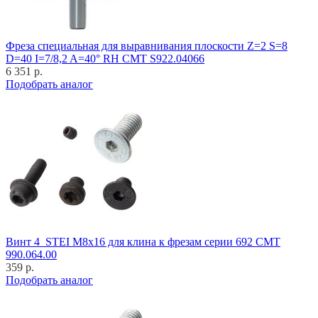
Фреза специальная для выравнивания плоскости Z=2 S=8
D=40 I=7/8,2 A=40° RH CMT S922.04066
6 351 р.
Подобрать аналог
Винт 4_STEI M8x16 для клина к фрезам серии 692 CMT
990.064.00
359 р.
Подобрать аналог