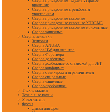
Сверла присадочные "глухие". Правое
вращение
Сверла присадочные с резьбовым
хвостовиком
Сверла присадочные сквозные
Сверла присадочные сквозные XTREME
Сверла присадочные сквозные монолитные
Сверла чашечные
Сверла, зенковки
Зенковки
Сверла ANUBA
Сверла HW для шкантов
Сверла Форстнера
Сверла долбежные
Сверла долбежные со стамеской для JET
Сверла конфирмат
Сверла с зенкером и ограничителем
Сверла спиральные
Сверла чашечные
Сверла-пробочники
Тиски, зажимы
Точильные камни
Уплотнители
Фрезы
Диски для фрез