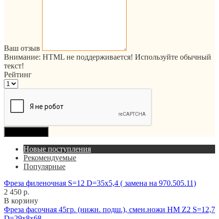
Ваш отзыв
Внимание:
HTML не поддерживается! Используйте обычный
текст!
Рейтинг
Продолжить
Новые поступления
Рекомендуемые
Популярные
Фреза филеночная S=12 D=35x5,4 ( замена на 970.505.11)
2 450 р.
В корзину
Фреза фасочная 45гр. (нижн. подш.), смен.ножи HM Z2 S=12,7
D=29x8x68