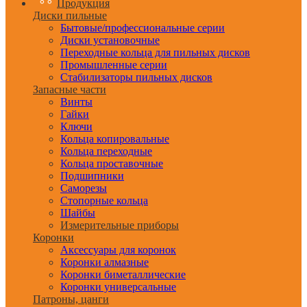
Продукция
Диски пильные
Бытовые/профессиональные серии
Диски установочные
Переходные кольца для пильных дисков
Промышленные серии
Стабилизаторы пильных дисков
Запасные части
Винты
Гайки
Ключи
Кольца копировальные
Кольца переходные
Кольца проставочные
Подшипники
Саморезы
Стопорные кольца
Шайбы
Измерительные приборы
Коронки
Аксессуары для коронок
Коронки алмазные
Коронки биметаллические
Коронки универсальные
Патроны, цанги