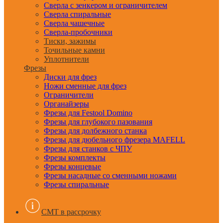
Сверла с зенкером и ограничителем
Сверла спиральные
Сверла чашечные
Сверла-пробочники
Тиски, зажимы
Точильные камни
Уплотнители
Фрезы
Диски для фрез
Ножи сменные для фрез
Ограничители
Органайзеры
Фрезы для Festool Domino
Фрезы для глубокого пазования
Фрезы для долбежного станка
Фрезы для дюбельного фрезера MAFELL
Фрезы для станков с ЧПУ
Фрезы комплекты
Фрезы концевые
Фрезы насадные со сменными ножами
Фрезы спиральные
CMT в рассрочку