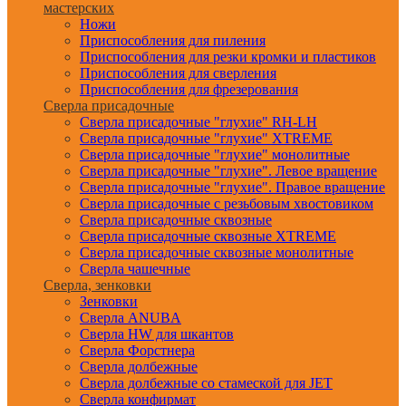
мастерских
Ножи
Приспособления для пиления
Приспособления для резки кромки и пластиков
Приспособления для сверления
Приспособления для фрезерования
Сверла присадочные
Сверла присадочные "глухие" RH-LH
Сверла присадочные "глухие" XTREME
Сверла присадочные "глухие" монолитные
Сверла присадочные "глухие". Левое вращение
Сверла присадочные "глухие". Правое вращение
Сверла присадочные с резьбовым хвостовиком
Сверла присадочные сквозные
Сверла присадочные сквозные XTREME
Сверла присадочные сквозные монолитные
Сверла чашечные
Сверла, зенковки
Зенковки
Сверла ANUBA
Сверла HW для шкантов
Сверла Форстнера
Сверла долбежные
Сверла долбежные со стамеской для JET
Сверла конфирмат