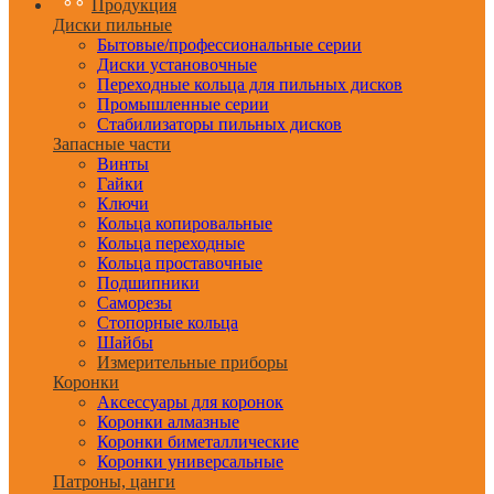
Продукция
Диски пильные
Бытовые/профессиональные серии
Диски установочные
Переходные кольца для пильных дисков
Промышленные серии
Стабилизаторы пильных дисков
Запасные части
Винты
Гайки
Ключи
Кольца копировальные
Кольца переходные
Кольца проставочные
Подшипники
Саморезы
Стопорные кольца
Шайбы
Измерительные приборы
Коронки
Аксессуары для коронок
Коронки алмазные
Коронки биметаллические
Коронки универсальные
Патроны, цанги