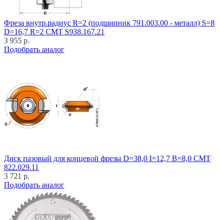
Фреза внутр.радиус R=2 (подшипник 791.003.00 - металл) S=8
D=16,7 R=2 CMT S938.167.21
3 955 р.
Подобрать аналог
Диск пазовый для концевой фрезы D=38,0 I=12,7 B=8,0 CMT
822.029.11
3 721 р.
Подобрать аналог