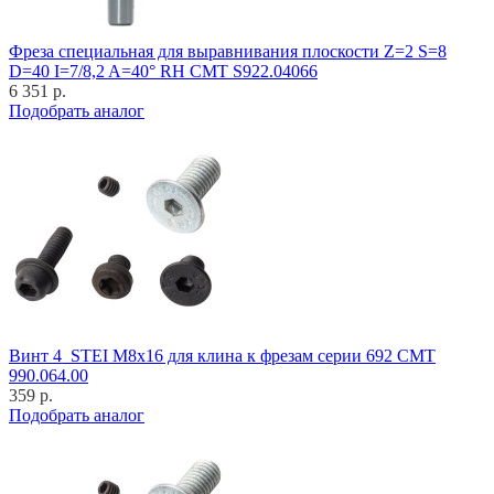
Фреза специальная для выравнивания плоскости Z=2 S=8
D=40 I=7/8,2 A=40° RH CMT S922.04066
6 351 р.
Подобрать аналог
Винт 4_STEI M8x16 для клина к фрезам серии 692 CMT
990.064.00
359 р.
Подобрать аналог