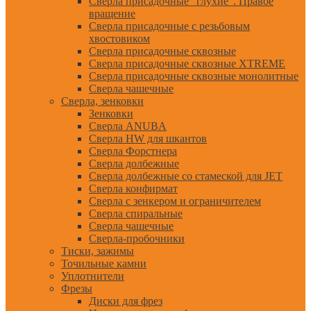
Сверла присадочные "глухие". Правое
вращение
Сверла присадочные с резьбовым
хвостовиком
Сверла присадочные сквозные
Сверла присадочные сквозные XTREME
Сверла присадочные сквозные монолитные
Сверла чашечные
Сверла, зенковки
Зенковки
Сверла ANUBA
Сверла HW для шкантов
Сверла Форстнера
Сверла долбежные
Сверла долбежные со стамеской для JET
Сверла конфирмат
Сверла с зенкером и ограничителем
Сверла спиральные
Сверла чашечные
Сверла-пробочники
Тиски, зажимы
Точильные камни
Уплотнители
Фрезы
Диски для фрез