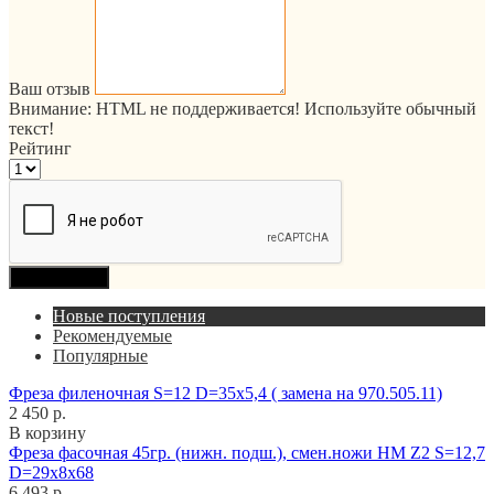
Ваш отзыв
Внимание:
HTML не поддерживается! Используйте обычный
текст!
Рейтинг
Продолжить
Новые поступления
Рекомендуемые
Популярные
Фреза филеночная S=12 D=35x5,4 ( замена на 970.505.11)
2 450 р.
В корзину
Фреза фасочная 45гр. (нижн. подш.), смен.ножи HM Z2 S=12,7
D=29x8x68
6 493 р.