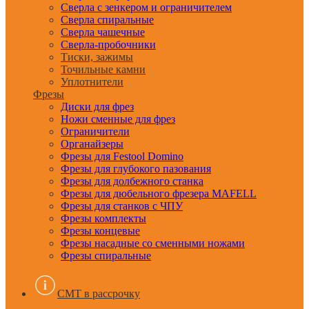
Сверла с зенкером и ограничителем
Сверла спиральные
Сверла чашечные
Сверла-пробочники
Тиски, зажимы
Точильные камни
Уплотнители
Фрезы
Диски для фрез
Ножи сменные для фрез
Ограничители
Органайзеры
Фрезы для Festool Domino
Фрезы для глубокого пазования
Фрезы для долбежного станка
Фрезы для дюбельного фрезера MAFELL
Фрезы для станков с ЧПУ
Фрезы комплекты
Фрезы концевые
Фрезы насадные со сменными ножами
Фрезы спиральные
CMT в рассрочку