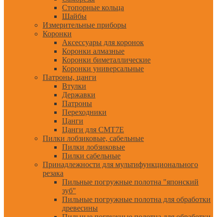
Стопорные кольца
Шайбы
Измерительные приборы
Коронки
Аксессуары для коронок
Коронки алмазные
Коронки биметаллические
Коронки универсальные
Патроны, цанги
Втулки
Державки
Патроны
Переходники
Цанги
Цанги для CMT7E
Пилки лобзиковые, сабельные
Пилки лобзиковые
Пилки сабельные
Принадлежности для мультифункционального
резака
Пильные погружные полотна "японский
зуб"
Пильные погружные полотна для обработки
древесины
Пильные погружные полотна для обработки