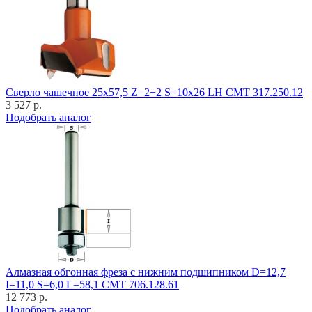
Cверло чашечное 25x57,5 Z=2+2 S=10x26 LH CMT 317.250.12
3 527 р.
Подобрать аналог
Алмазная обгонная фреза с нижним подшипником D=12,7
I=11,0 S=6,0 L=58,1 CMT 706.128.61
12 773 р.
Подобрать аналог