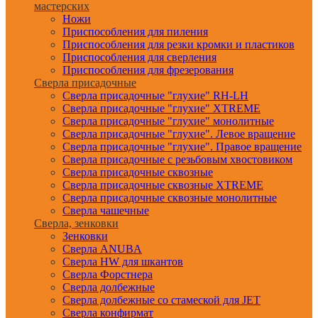
мастерских
Ножи
Приспособления для пиления
Приспособления для резки кромки и пластиков
Приспособления для сверления
Приспособления для фрезерования
Сверла присадочные
Сверла присадочные "глухие" RH-LH
Сверла присадочные "глухие" XTREME
Сверла присадочные "глухие" монолитные
Сверла присадочные "глухие". Левое вращение
Сверла присадочные "глухие". Правое вращение
Сверла присадочные с резьбовым хвостовиком
Сверла присадочные сквозные
Сверла присадочные сквозные XTREME
Сверла присадочные сквозные монолитные
Сверла чашечные
Сверла, зенковки
Зенковки
Сверла ANUBA
Сверла HW для шкантов
Сверла Форстнера
Сверла долбежные
Сверла долбежные со стамеской для JET
Сверла конфирмат