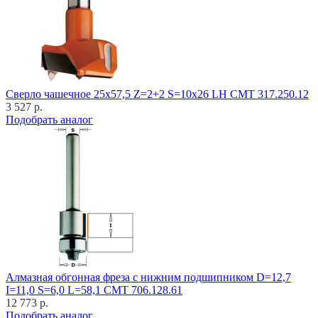
Cверло чашечное 25x57,5 Z=2+2 S=10x26 LH CMT 317.250.12
3 527 р.
Подобрать аналог
Алмазная обгонная фреза с нижним подшипником D=12,7
I=11,0 S=6,0 L=58,1 CMT 706.128.61
12 773 р.
Подобрать аналог