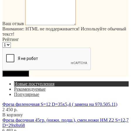
Ваш отзыв
Внимание:
HTML не поддерживается! Используйте обычный
текст!
Рейтинг
Продолжить
Новые поступления
Рекомендуемые
Популярные
Фреза филеночная S=12 D=35x5,4 ( замена на 970.505.11)
2 450 р.
В корзину
Фреза фасочная 45гр. (нижн. подш.), смен.ножи HM Z2 S=12,7
D=29x8x68
6 493 р.