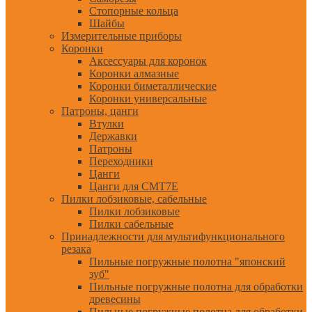
Стопорные кольца
Шайбы
Измерительные приборы
Коронки
Аксессуары для коронок
Коронки алмазные
Коронки биметаллические
Коронки универсальные
Патроны, цанги
Втулки
Державки
Патроны
Переходники
Цанги
Цанги для CMT7E
Пилки лобзиковые, сабельные
Пилки лобзиковые
Пилки сабельные
Принадлежности для мультифункционального
резака
Пильные погружные полотна "японский
зуб"
Пильные погружные полотна для обработки
древесины
Пильные погружные полотна для обработки