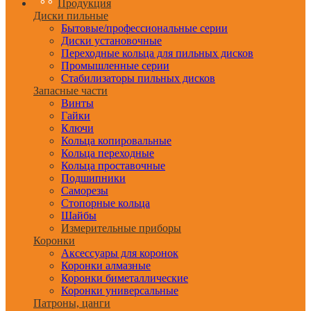
Продукция
Диски пильные
Бытовые/профессиональные серии
Диски установочные
Переходные кольца для пильных дисков
Промышленные серии
Стабилизаторы пильных дисков
Запасные части
Винты
Гайки
Ключи
Кольца копировальные
Кольца переходные
Кольца проставочные
Подшипники
Саморезы
Стопорные кольца
Шайбы
Измерительные приборы
Коронки
Аксессуары для коронок
Коронки алмазные
Коронки биметаллические
Коронки универсальные
Патроны, цанги