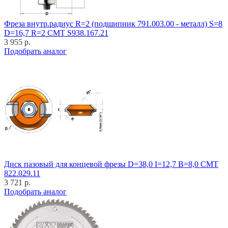
Фреза внутр.радиус R=2 (подшипник 791.003.00 - металл) S=8
D=16,7 R=2 CMT S938.167.21
3 955 р.
Подобрать аналог
Диск пазовый для концевой фрезы D=38,0 I=12,7 B=8,0 CMT
822.029.11
3 721 р.
Подобрать аналог