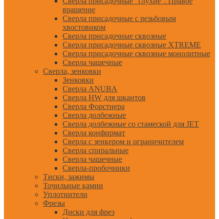
Сверла присадочные "глухие". Правое
вращение
Сверла присадочные с резьбовым
хвостовиком
Сверла присадочные сквозные
Сверла присадочные сквозные XTREME
Сверла присадочные сквозные монолитные
Сверла чашечные
Сверла, зенковки
Зенковки
Сверла ANUBA
Сверла HW для шкантов
Сверла Форстнера
Сверла долбежные
Сверла долбежные со стамеской для JET
Сверла конфирмат
Сверла с зенкером и ограничителем
Сверла спиральные
Сверла чашечные
Сверла-пробочники
Тиски, зажимы
Точильные камни
Уплотнители
Фрезы
Диски для фрез