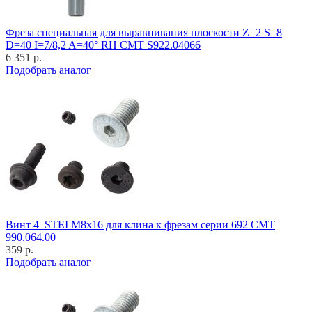
Фреза специальная для выравнивания плоскости Z=2 S=8
D=40 I=7/8,2 A=40° RH CMT S922.04066
6 351 р.
Подобрать аналог
Винт 4_STEI M8x16 для клина к фрезам серии 692 CMT
990.064.00
359 р.
Подобрать аналог