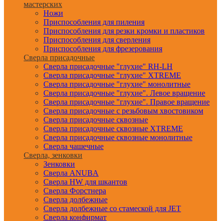
мастерских
Ножи
Приспособления для пиления
Приспособления для резки кромки и пластиков
Приспособления для сверления
Приспособления для фрезерования
Сверла присадочные
Сверла присадочные "глухие" RH-LH
Сверла присадочные "глухие" XTREME
Сверла присадочные "глухие" монолитные
Сверла присадочные "глухие". Левое вращение
Сверла присадочные "глухие". Правое вращение
Сверла присадочные с резьбовым хвостовиком
Сверла присадочные сквозные
Сверла присадочные сквозные XTREME
Сверла присадочные сквозные монолитные
Сверла чашечные
Сверла, зенковки
Зенковки
Сверла ANUBA
Сверла HW для шкантов
Сверла Форстнера
Сверла долбежные
Сверла долбежные со стамеской для JET
Сверла конфирмат