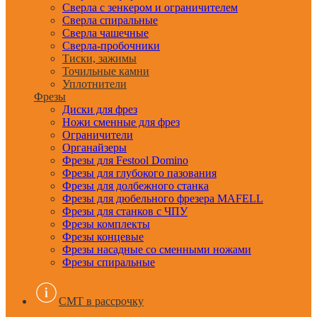
Сверла с зенкером и ограничителем
Сверла спиральные
Сверла чашечные
Сверла-пробочники
Тиски, зажимы
Точильные камни
Уплотнители
Фрезы
Диски для фрез
Ножи сменные для фрез
Ограничители
Органайзеры
Фрезы для Festool Domino
Фрезы для глубокого пазования
Фрезы для долбежного станка
Фрезы для дюбельного фрезера MAFELL
Фрезы для станков с ЧПУ
Фрезы комплекты
Фрезы концевые
Фрезы насадные со сменными ножами
Фрезы спиральные
CMT в рассрочку