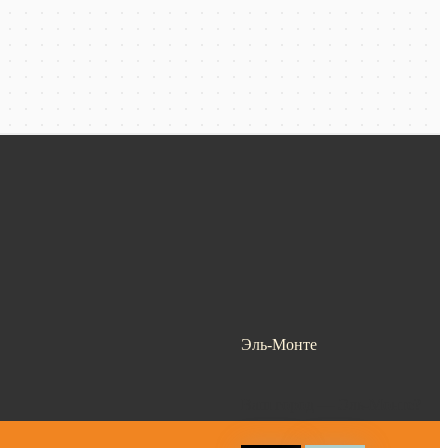
Эль-Монте
Ваш город —
Эль-Монте
?