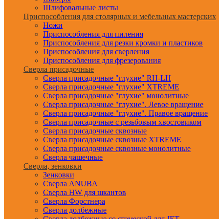
Шлифовальные листы
Приспособления для столярных и мебельных мастерских
Ножи
Приспособления для пиления
Приспособления для резки кромки и пластиков
Приспособления для сверления
Приспособления для фрезерования
Сверла присадочные
Сверла присадочные "глухие" RH-LH
Сверла присадочные "глухие" XTREME
Сверла присадочные "глухие" монолитные
Сверла присадочные "глухие". Левое вращение
Сверла присадочные "глухие". Правое вращение
Сверла присадочные с резьбовым хвостовиком
Сверла присадочные сквозные
Сверла присадочные сквозные XTREME
Сверла присадочные сквозные монолитные
Сверла чашечные
Сверла, зенковки
Зенковки
Сверла ANUBA
Сверла HW для шкантов
Сверла Форстнера
Сверла долбежные
Сверла долбежные со стамеской для JET