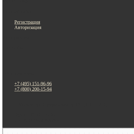
Меню
Назад
×
Личный кабинет
Регистрация
Авторизация
Информация
Настройки
Обратная связь
+7 (495) 151-96-96
+7 (800) 200-15-94
г. Москва. ул. Суздальская, д. 18г (ТЦ ТРИО)
Будни: 09:00 - 20:00
СБ-ВС: прием заказов
Москва
Яндекс Карты — транспорт, навигация, поиск мест