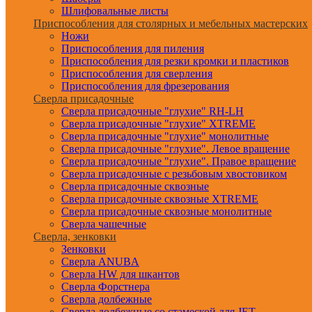
Шлифовальные листы
Приспособления для столярных и мебельных мастерских
Ножи
Приспособления для пиления
Приспособления для резки кромки и пластиков
Приспособления для сверления
Приспособления для фрезерования
Сверла присадочные
Сверла присадочные "глухие" RH-LH
Сверла присадочные "глухие" XTREME
Сверла присадочные "глухие" монолитные
Сверла присадочные "глухие". Левое вращение
Сверла присадочные "глухие". Правое вращение
Сверла присадочные с резьбовым хвостовиком
Сверла присадочные сквозные
Сверла присадочные сквозные XTREME
Сверла присадочные сквозные монолитные
Сверла чашечные
Сверла, зенковки
Зенковки
Сверла ANUBA
Сверла HW для шкантов
Сверла Форстнера
Сверла долбежные
Сверла долбежные со стамеской для JET