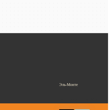
Эль-Монте
Ваш город —
Эль-Монте
?