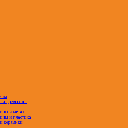
сины
а и древесины
сины и металла
сины и пластика
 и керамики