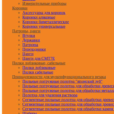
Измерительные приборы
Коронки
Аксессуары для коронок
Коронки алмазные
Коронки биметаллические
Коронки универсальные
Патроны, цанги
Втулки
Державки
Патроны
Переходники
Цанги
Цанги для CMT7E
Пилки лобзиковые, сабельные
Пилки лобзиковые
Пилки сабельные
Принадлежности для мультифункционального резака
Пильные погружные полотна "японский зуб"
Пильные погружные полотна для обработки древе
Пильные погружные полотна для обработки металл
Полотна для удаления раствора
Сегментные пильные полотна для обработки древе
Сегментные пильные полотна для обработки древе
Сегментные пильные полотна для обработки камня
Шаберы