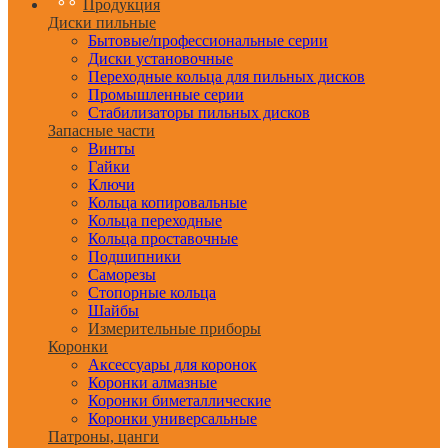
Продукция
Диски пильные
Бытовые/профессиональные серии
Диски установочные
Переходные кольца для пильных дисков
Промышленные серии
Стабилизаторы пильных дисков
Запасные части
Винты
Гайки
Ключи
Кольца копировальные
Кольца переходные
Кольца проставочные
Подшипники
Саморезы
Стопорные кольца
Шайбы
Измерительные приборы
Коронки
Аксессуары для коронок
Коронки алмазные
Коронки биметаллические
Коронки универсальные
Патроны, цанги