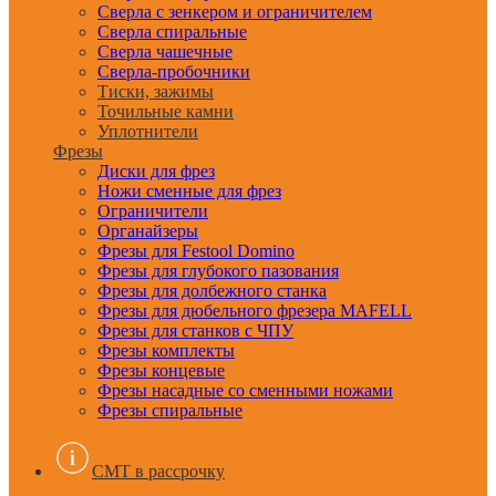
Сверла с зенкером и ограничителем
Сверла спиральные
Сверла чашечные
Сверла-пробочники
Тиски, зажимы
Точильные камни
Уплотнители
Фрезы
Диски для фрез
Ножи сменные для фрез
Ограничители
Органайзеры
Фрезы для Festool Domino
Фрезы для глубокого пазования
Фрезы для долбежного станка
Фрезы для дюбельного фрезера MAFELL
Фрезы для станков с ЧПУ
Фрезы комплекты
Фрезы концевые
Фрезы насадные со сменными ножами
Фрезы спиральные
CMT в рассрочку