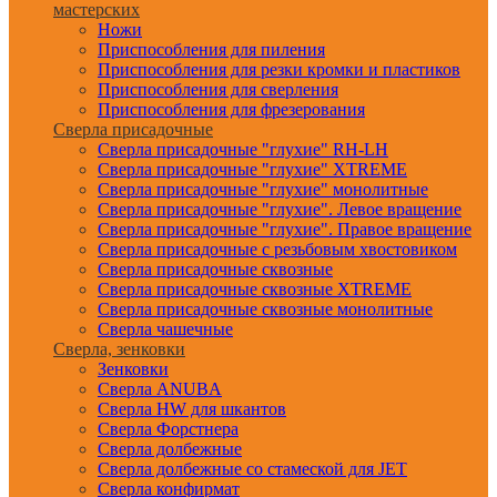
мастерских
Ножи
Приспособления для пиления
Приспособления для резки кромки и пластиков
Приспособления для сверления
Приспособления для фрезерования
Сверла присадочные
Сверла присадочные "глухие" RH-LH
Сверла присадочные "глухие" XTREME
Сверла присадочные "глухие" монолитные
Сверла присадочные "глухие". Левое вращение
Сверла присадочные "глухие". Правое вращение
Сверла присадочные с резьбовым хвостовиком
Сверла присадочные сквозные
Сверла присадочные сквозные XTREME
Сверла присадочные сквозные монолитные
Сверла чашечные
Сверла, зенковки
Зенковки
Сверла ANUBA
Сверла HW для шкантов
Сверла Форстнера
Сверла долбежные
Сверла долбежные со стамеской для JET
Сверла конфирмат