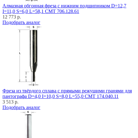
Алмазная обгонная фреза с нижним подшипником D=12,7
I=11,0 S=6,0 L=58,1 CMT 706.128.61
12 773 р.
Подобрать аналог
Фреза из твёрдого сплава с прямыми режущими гранями для
пантографа D=4,0 I=10,0 S=8,0 L=55,0 CMT 174.040.11
3 513 р.
Подобрать аналог