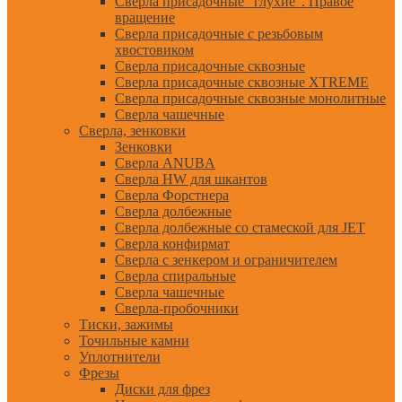
Сверла присадочные "глухие". Правое
вращение
Сверла присадочные с резьбовым
хвостовиком
Сверла присадочные сквозные
Сверла присадочные сквозные XTREME
Сверла присадочные сквозные монолитные
Сверла чашечные
Сверла, зенковки
Зенковки
Сверла ANUBA
Сверла HW для шкантов
Сверла Форстнера
Сверла долбежные
Сверла долбежные со стамеской для JET
Сверла конфирмат
Сверла с зенкером и ограничителем
Сверла спиральные
Сверла чашечные
Сверла-пробочники
Тиски, зажимы
Точильные камни
Уплотнители
Фрезы
Диски для фрез