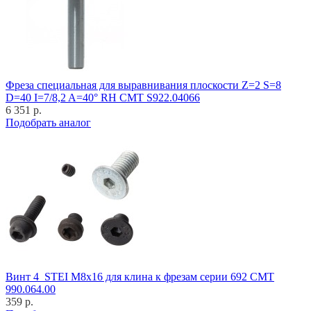
Фреза специальная для выравнивания плоскости Z=2 S=8
D=40 I=7/8,2 A=40° RH CMT S922.04066
6 351 р.
Подобрать аналог
Винт 4_STEI M8x16 для клина к фрезам серии 692 CMT
990.064.00
359 р.