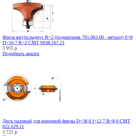
Фреза внутр.радиус R=2 (подшипник 791.003.00 - металл) S=8
D=16,7 R=2 CMT S938.167.21
3 955 р.
Подобрать аналог
Диск пазовый для концевой фрезы D=38,0 I=12,7 B=8,0 CMT
822.029.11
3 721 р.