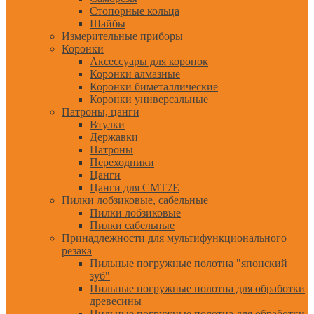
Стопорные кольца
Шайбы
Измерительные приборы
Коронки
Аксессуары для коронок
Коронки алмазные
Коронки биметаллические
Коронки универсальные
Патроны, цанги
Втулки
Державки
Патроны
Переходники
Цанги
Цанги для CMT7E
Пилки лобзиковые, сабельные
Пилки лобзиковые
Пилки сабельные
Принадлежности для мультифункционального
резака
Пильные погружные полотна "японский
зуб"
Пильные погружные полотна для обработки
древесины
Пильные погружные полотна для обработки