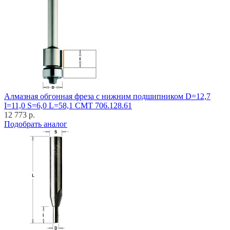
Алмазная обгонная фреза с нижним подшипником D=12,7
I=11,0 S=6,0 L=58,1 CMT 706.128.61
12 773 р.
Подобрать аналог