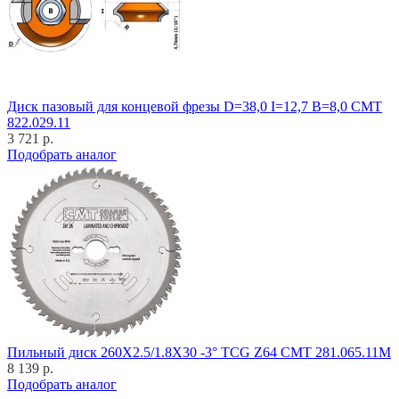
Диск пазовый для концевой фрезы D=38,0 I=12,7 B=8,0 CMT
822.029.11
3 721 р.
Подобрать аналог
Пильный диск 260X2.5/1.8X30 -3° TCG Z64 CMT 281.065.11M
8 139 р.
Подобрать аналог