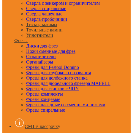
Сверла с зенкером и ограничителем
Сверла спиральные
Сверла чашечные
Сверла-пробочники
Тиски, зажимы
Точильные камни
Уплотнители
Фрезы
Диски для фрез
Ножи сменные для фрез
Ограничители
Органайзеры
Фрезы для Festool Domino
Фрезы для глубокого пазования
Фрезы для долбежного станка
Фрезы для дюбельного фрезера MAFELL
Фрезы для станков с ЧПУ
Фрезы комплекты
Фрезы концевые
Фрезы насадные со сменными ножами
Фрезы спиральные
CMT в рассрочку