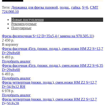
Теги:
Державка для фрезы пазовой
,
подш.
,
гайка
,
S=6
,
CMT
724.060.10
Новые поступления
Рекомендуемые
Популярные
Фреза филеночная S=12 D=35x5,4 ( замена на 970.505.11)
2 450 р.
В корзину
Фреза фасочная 45гр. (нижн. подш.), смен.ножи HM Z2 S=12,7
D=29x8x68
6 493 р.
Подобрать аналог
Фреза фасочная 45гр. (нижн. подш.), смен.ножи HM Z2 S=6,35
D=29x8x60
6 493 р.
Подобрать аналог
Фреза четвертная (нижн. подш.), смен.ножи HM Z2 S=12,7
D=34,9x12 RH
6 978 р.
Подобрать аналог
Фреза четвертная (нижн. подш.), смен.ножи HM Z2 S=12,7
D=50,8x28