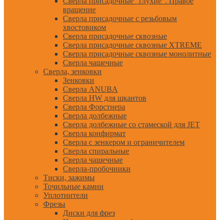
Сверла присадочные "глухие". Правое
вращение
Сверла присадочные с резьбовым
хвостовиком
Сверла присадочные сквозные
Сверла присадочные сквозные XTREME
Сверла присадочные сквозные монолитные
Сверла чашечные
Сверла, зенковки
Зенковки
Сверла ANUBA
Сверла HW для шкантов
Сверла Форстнера
Сверла долбежные
Сверла долбежные со стамеской для JET
Сверла конфирмат
Сверла с зенкером и ограничителем
Сверла спиральные
Сверла чашечные
Сверла-пробочники
Тиски, зажимы
Точильные камни
Уплотнители
Фрезы
Диски для фрез