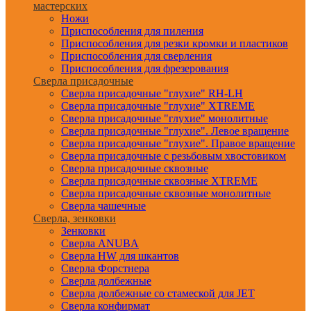
мастерских
Ножи
Приспособления для пиления
Приспособления для резки кромки и пластиков
Приспособления для сверления
Приспособления для фрезерования
Сверла присадочные
Сверла присадочные "глухие" RH-LH
Сверла присадочные "глухие" XTREME
Сверла присадочные "глухие" монолитные
Сверла присадочные "глухие". Левое вращение
Сверла присадочные "глухие". Правое вращение
Сверла присадочные с резьбовым хвостовиком
Сверла присадочные сквозные
Сверла присадочные сквозные XTREME
Сверла присадочные сквозные монолитные
Сверла чашечные
Сверла, зенковки
Зенковки
Сверла ANUBA
Сверла HW для шкантов
Сверла Форстнера
Сверла долбежные
Сверла долбежные со стамеской для JET
Сверла конфирмат