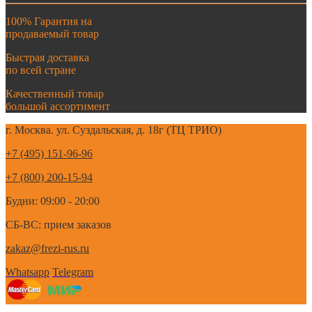
100% Гарантия на
продаваемый товар
Быстрая доставка
по всей стране
Качественный товар
большой ассортимент
г. Москва. ул. Суздальская, д. 18г (ТЦ ТРИО)
+7 (495) 151-96-96
+7 (800) 200-15-94
Будни: 09:00 - 20:00
СБ-ВС: прием заказов
zakaz@frezi-rus.ru
Whatsapp
Telegram