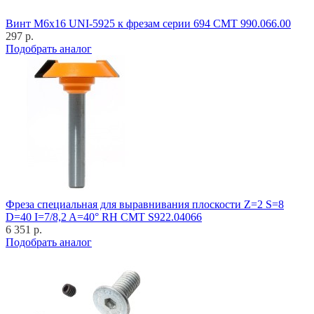
Винт M6x16 UNI-5925 к фрезам серии 694 CMT 990.066.00
297 р.
Подобрать аналог
Фреза специальная для выравнивания плоскости Z=2 S=8
D=40 I=7/8,2 A=40° RH CMT S922.04066
6 351 р.
Подобрать аналог