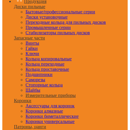
Продукция
Диски пильные
Бытовые/профессиональные серии
Диски установочные
Переходные кольца для пильных дисков
Промышленные серии
Стабилизаторы пильных дисков
Запасные части
Винты
Гайки
Ключи
Кольца копировальные
Кольца переходные
Кольца проставочные
Подшипники
Саморезы
Стопорные кольца
Шайбы
Измерительные приборы
Коронки
Аксессуары для коронок
Коронки алмазные
Коронки биметаллические
Коронки универсальные
Патроны, цанги