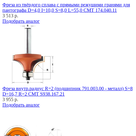
Фреза из твёрдого сплава с прямыми режущими гранями для
пантографа D=4,0 I=10,0 S=8,0 L=55,0 CMT 174.040.11
3 513 р.
Подобрать аналог
Фреза внутр.радиус R=2 (подшипник 791.003.00 - металл) S=8
D=16,7 R=2 CMT S938.167.21
3 955 р.
Подобрать аналог