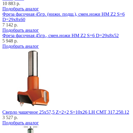
10 883 р.
Подобрать аналог
Фреза фасочная 45гр. (нижн. подш.), смен.ножи HM Z2 S=6
D=29x8x60
7 142 р.
Подобрать аналог
Фреза фасочная 45гр., смен.ножи HM Z2 S=6 D=29x8x52
5 948 р.
Подобрать аналог
Cверло чашечное 25x57,5 Z=2+2 S=10x26 LH CMT 317.250.12
3 527 р.
Подобрать аналог