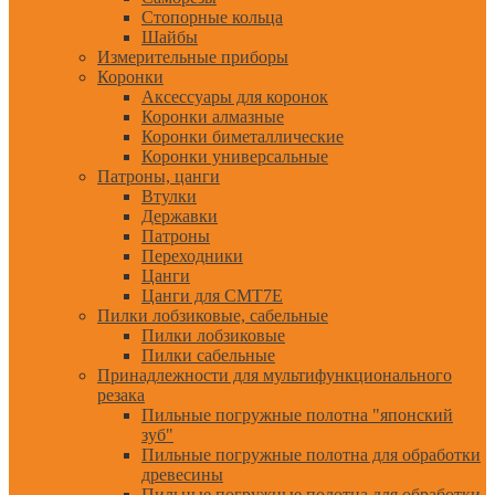
Стопорные кольца
Шайбы
Измерительные приборы
Коронки
Аксессуары для коронок
Коронки алмазные
Коронки биметаллические
Коронки универсальные
Патроны, цанги
Втулки
Державки
Патроны
Переходники
Цанги
Цанги для CMT7E
Пилки лобзиковые, сабельные
Пилки лобзиковые
Пилки сабельные
Принадлежности для мультифункционального
резака
Пильные погружные полотна "японский
зуб"
Пильные погружные полотна для обработки
древесины
Пильные погружные полотна для обработки