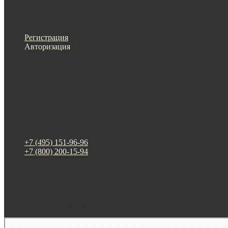
Меню
Назад
×
Личный кабинет
Регистрация
Авторизация
Информация
Настройки
Обратная связь
+7 (495) 151-96-96
+7 (800) 200-15-94
г. Москва. ул. Суздальская, д. 18г (ТЦ ТРИО)
Будни: 09:00 - 20:00
СБ-ВС: прием заказов
Москва
Яндекс Карты — транспорт, навигация, поиск мест