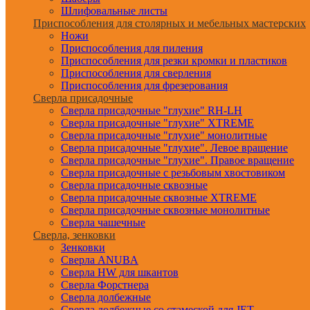
Шлифовальные листы
Приспособления для столярных и мебельных мастерских
Ножи
Приспособления для пиления
Приспособления для резки кромки и пластиков
Приспособления для сверления
Приспособления для фрезерования
Сверла присадочные
Сверла присадочные "глухие" RH-LH
Сверла присадочные "глухие" XTREME
Сверла присадочные "глухие" монолитные
Сверла присадочные "глухие". Левое вращение
Сверла присадочные "глухие". Правое вращение
Сверла присадочные с резьбовым хвостовиком
Сверла присадочные сквозные
Сверла присадочные сквозные XTREME
Сверла присадочные сквозные монолитные
Сверла чашечные
Сверла, зенковки
Зенковки
Сверла ANUBA
Сверла HW для шкантов
Сверла Форстнера
Сверла долбежные
Сверла долбежные со стамеской для JET