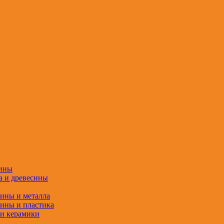
сины
а и древесины
сины и металла
сины и пластика
 и керамики