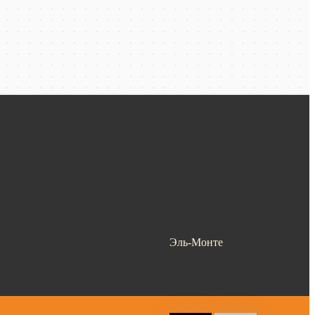
Эль-Монте
Ваш город —
Эль-Монте
?