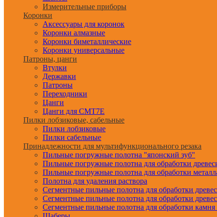
Измерительные приборы
Коронки
Аксессуары для коронок
Коронки алмазные
Коронки биметаллические
Коронки универсальные
Патроны, цанги
Втулки
Державки
Патроны
Переходники
Цанги
Цанги для CMT7E
Пилки лобзиковые, сабельные
Пилки лобзиковые
Пилки сабельные
Принадлежности для мультифункционального резака
Пильные погружные полотна "японский зуб"
Пильные погружные полотна для обработки древе
Пильные погружные полотна для обработки металл
Полотна для удаления раствора
Сегментные пильные полотна для обработки древе
Сегментные пильные полотна для обработки древе
Сегментные пильные полотна для обработки камня
Шаберы