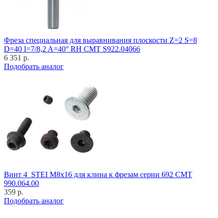
Фреза специальная для выравнивания плоскости Z=2 S=8
D=40 I=7/8,2 A=40° RH CMT S922.04066
6 351 р.
Подобрать аналог
Винт 4_STEI M8x16 для клина к фрезам серии 692 CMT
990.064.00
359 р.
Подобрать аналог