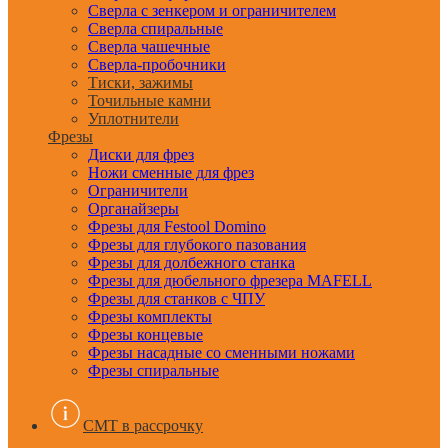
Сверла с зенкером и ограничителем
Сверла спиральные
Сверла чашечные
Сверла-пробочники
Тиски, зажимы
Точильные камни
Уплотнители
Фрезы
Диски для фрез
Ножи сменные для фрез
Ограничители
Органайзеры
Фрезы для Festool Domino
Фрезы для глубокого пазования
Фрезы для долбежного станка
Фрезы для дюбельного фрезера MAFELL
Фрезы для станков с ЧПУ
Фрезы комплекты
Фрезы концевые
Фрезы насадные со сменными ножами
Фрезы спиральные
CMT в рассрочку