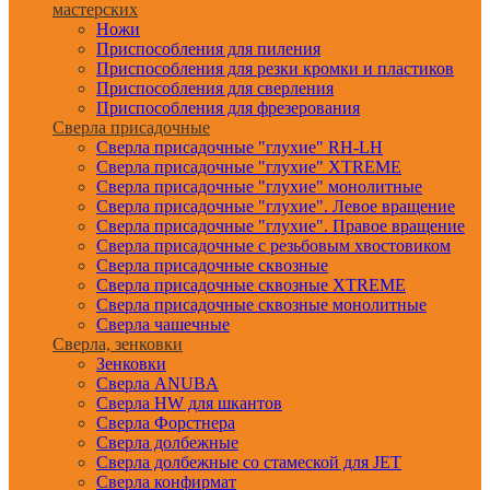
мастерских
Ножи
Приспособления для пиления
Приспособления для резки кромки и пластиков
Приспособления для сверления
Приспособления для фрезерования
Сверла присадочные
Сверла присадочные "глухие" RH-LH
Сверла присадочные "глухие" XTREME
Сверла присадочные "глухие" монолитные
Сверла присадочные "глухие". Левое вращение
Сверла присадочные "глухие". Правое вращение
Сверла присадочные с резьбовым хвостовиком
Сверла присадочные сквозные
Сверла присадочные сквозные XTREME
Сверла присадочные сквозные монолитные
Сверла чашечные
Сверла, зенковки
Зенковки
Сверла ANUBA
Сверла HW для шкантов
Сверла Форстнера
Сверла долбежные
Сверла долбежные со стамеской для JET
Сверла конфирмат