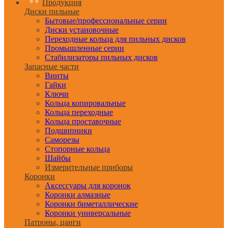
Продукция
Диски пильные
Бытовые/профессиональные серии
Диски установочные
Переходные кольца для пильных дисков
Промышленные серии
Стабилизаторы пильных дисков
Запасные части
Винты
Гайки
Ключи
Кольца копировальные
Кольца переходные
Кольца проставочные
Подшипники
Саморезы
Стопорные кольца
Шайбы
Измерительные приборы
Коронки
Аксессуары для коронок
Коронки алмазные
Коронки биметаллические
Коронки универсальные
Патроны, цанги