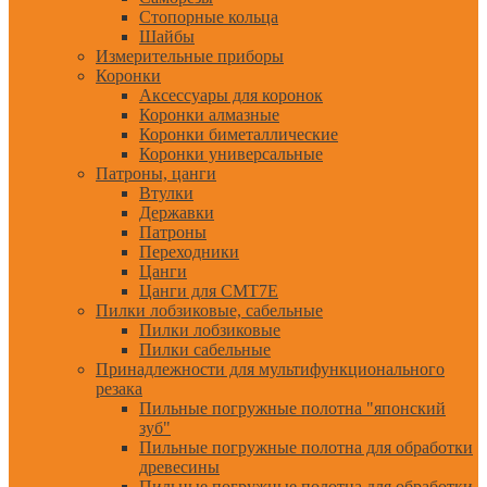
Стопорные кольца
Шайбы
Измерительные приборы
Коронки
Аксессуары для коронок
Коронки алмазные
Коронки биметаллические
Коронки универсальные
Патроны, цанги
Втулки
Державки
Патроны
Переходники
Цанги
Цанги для CMT7E
Пилки лобзиковые, сабельные
Пилки лобзиковые
Пилки сабельные
Принадлежности для мультифункционального
резака
Пильные погружные полотна "японский
зуб"
Пильные погружные полотна для обработки
древесины
Пильные погружные полотна для обработки