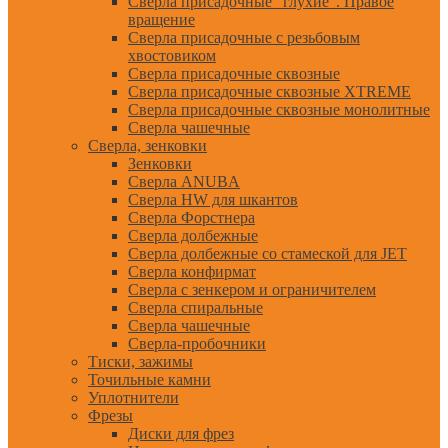
Сверла присадочные "глухие". Правое
вращение
Сверла присадочные с резьбовым
хвостовиком
Сверла присадочные сквозные
Сверла присадочные сквозные XTREME
Сверла присадочные сквозные монолитные
Сверла чашечные
Сверла, зенковки
Зенковки
Сверла ANUBA
Сверла HW для шкантов
Сверла Форстнера
Сверла долбежные
Сверла долбежные со стамеской для JET
Сверла конфирмат
Сверла с зенкером и ограничителем
Сверла спиральные
Сверла чашечные
Сверла-пробочники
Тиски, зажимы
Точильные камни
Уплотнители
Фрезы
Диски для фрез