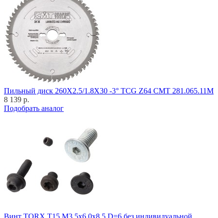
Пильный диск 260X2.5/1.8X30 -3° TCG Z64 CMT 281.065.11M
8 139 р.
Подобрать аналог
Винт TORX T15 M3,5x6,0x8,5 D=6 без индивидуальной