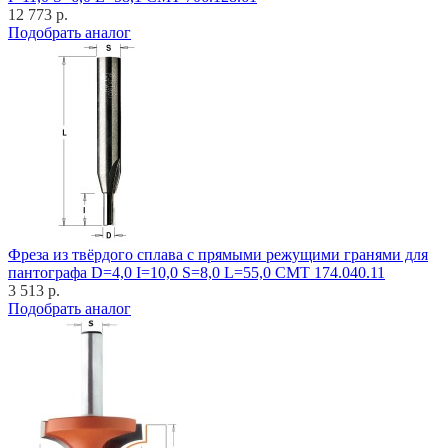
12 773 р.
Подобрать аналог
Фреза из твёрдого сплава с прямыми режущими гранями для
пантографа D=4,0 I=10,0 S=8,0 L=55,0 CMT 174.040.11
3 513 р.
Подобрать аналог