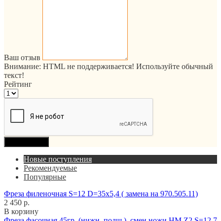
Ваш отзыв
Внимание:
HTML не поддерживается! Используйте обычный
текст!
Рейтинг
Продолжить
Новые поступления
Рекомендуемые
Популярные
Фреза филеночная S=12 D=35x5,4 ( замена на 970.505.11)
2 450 р.
В корзину
Фреза фасочная 45гр. (нижн. подш.), смен.ножи HM Z2 S=12,7