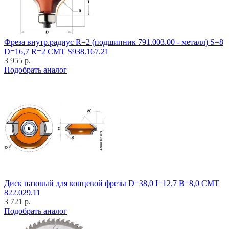
Фреза внутр.радиус R=2 (подшипник 791.003.00 - металл) S=8
D=16,7 R=2 CMT S938.167.21
3 955 р.
Подобрать аналог
Диск пазовый для концевой фрезы D=38,0 I=12,7 B=8,0 CMT
822.029.11
3 721 р.
Подобрать аналог