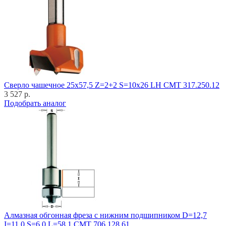
Cверло чашечное 25x57,5 Z=2+2 S=10x26 LH CMT 317.250.12
3 527 р.
Подобрать аналог
Алмазная обгонная фреза с нижним подшипником D=12,7
I=11,0 S=6,0 L=58,1 CMT 706.128.61