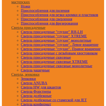
мастерских
Ножи
Приспособления для пиления
Приспособления для резки кромки и пластиков
Приспособления для сверления
Приспособления для фрезерования
Сверла присадочные
Сверла присадочные "глухие" RH-LH
Сверла присадочные "глухие" XTREME
Сверла присадочные "глухие" монолитные
Сверла присадочные "глухие". Левое вращение
Сверла присадочные "глухие". Правое вращение
Сверла присадочные с резьбовым хвостовиком
Сверла присадочные сквозные
Сверла присадочные сквозные XTREME
Сверла присадочные сквозные монолитные
Сверла чашечные
Сверла, зенковки
Зенковки
Сверла ANUBA
Сверла HW для шкантов
Сверла Форстнера
Сверла долбежные
Сверла долбежные со стамеской для JET
Сверла конфирмат