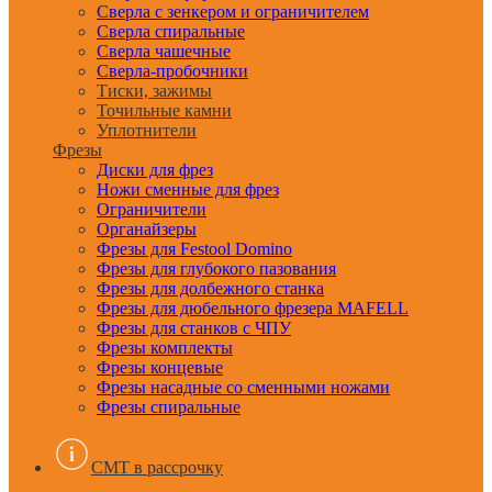
Сверла с зенкером и ограничителем
Сверла спиральные
Сверла чашечные
Сверла-пробочники
Тиски, зажимы
Точильные камни
Уплотнители
Фрезы
Диски для фрез
Ножи сменные для фрез
Ограничители
Органайзеры
Фрезы для Festool Domino
Фрезы для глубокого пазования
Фрезы для долбежного станка
Фрезы для дюбельного фрезера MAFELL
Фрезы для станков с ЧПУ
Фрезы комплекты
Фрезы концевые
Фрезы насадные со сменными ножами
Фрезы спиральные
CMT в рассрочку