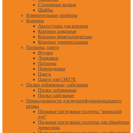
Стопорные кольца
Шайбы
Измерительные приборы
Коронки
Аксессуары для коронок
Коронки алмазные
Коронки биметаллические
Коронки универсальные
Патроны, цанги
Втулки
Державки
Патроны
Переходники
Цанги
Цанги для CMT7E
Пилки лобзиковые, сабельные
Пилки лобзиковые
Пилки сабельные
Принадлежности для мультифункционального
резака
Пильные погружные полотна "японский
зуб"
Пильные погружные полотна для обработки
древесины
Пильные погружные полотна для обработки