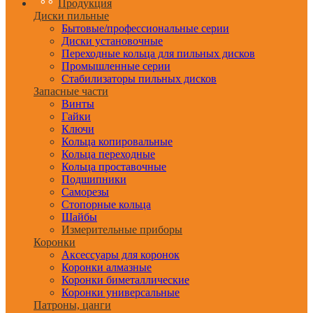
Продукция
Диски пильные
Бытовые/профессиональные серии
Диски установочные
Переходные кольца для пильных дисков
Промышленные серии
Стабилизаторы пильных дисков
Запасные части
Винты
Гайки
Ключи
Кольца копировальные
Кольца переходные
Кольца проставочные
Подшипники
Саморезы
Стопорные кольца
Шайбы
Измерительные приборы
Коронки
Аксессуары для коронок
Коронки алмазные
Коронки биметаллические
Коронки универсальные
Патроны, цанги