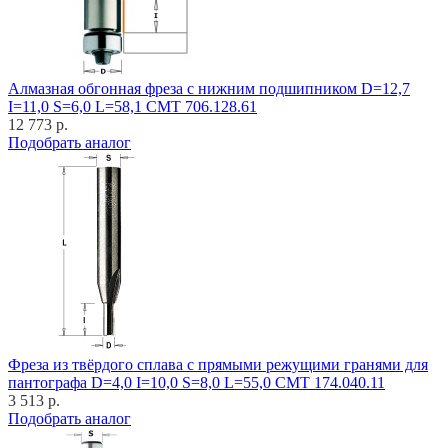
Алмазная обгонная фреза с нижним подшипником D=12,7
I=11,0 S=6,0 L=58,1 CMT 706.128.61
12 773 р.
Подобрать аналог
Фреза из твёрдого сплава с прямыми режущими гранями для
пантографа D=4,0 I=10,0 S=8,0 L=55,0 CMT 174.040.11
3 513 р.
Подобрать аналог