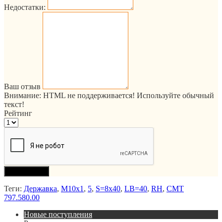
Недостатки:
Ваш отзыв
Внимание:
HTML не поддерживается! Используйте обычный
текст!
Рейтинг
Продолжить
Теги:
Державка
,
M10x1
,
5
,
S=8x40
,
LB=40
,
RH
,
CMT
797.580.00
Новые поступления