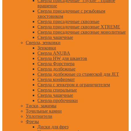
Сверла присадочные "глухие". Правое
вращение
Сверла присадочные с резьбовым
хвостовиком
Сверла присадочные сквозные
Сверла присадочные сквозные XTREME
Сверла присадочные сквозные монолитные
Сверла чашечные
Сверла, зенковки
Зенковки
Сверла ANUBA
Сверла HW для шкантов
Сверла Форстнера
Сверла долбежные
Сверла долбежные со стамеской для JET
Сверла конфирмат
Сверла с зенкером и ограничителем
Сверла спиральные
Сверла чашечные
Сверла-пробочники
Тиски, зажимы
Точильные камни
Уплотнители
Фрезы
Диски для фрез