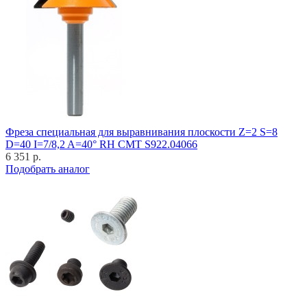
Фреза специальная для выравнивания плоскости Z=2 S=8
D=40 I=7/8,2 A=40° RH CMT S922.04066
6 351 р.
Подобрать аналог