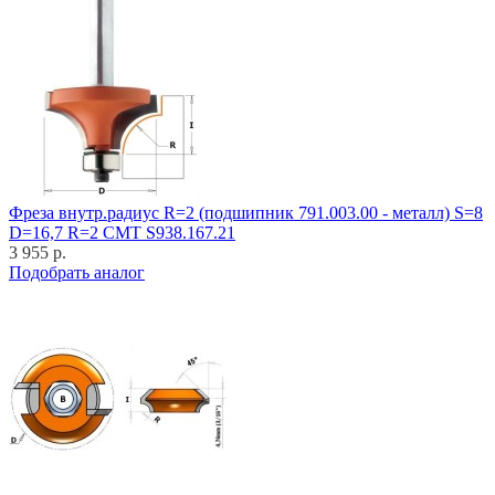
Фреза внутр.радиус R=2 (подшипник 791.003.00 - металл) S=8
D=16,7 R=2 CMT S938.167.21
3 955 р.
Подобрать аналог