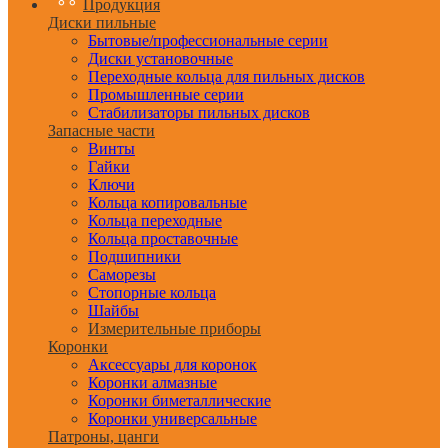
Продукция
Диски пильные
Бытовые/профессиональные серии
Диски установочные
Переходные кольца для пильных дисков
Промышленные серии
Стабилизаторы пильных дисков
Запасные части
Винты
Гайки
Ключи
Кольца копировальные
Кольца переходные
Кольца проставочные
Подшипники
Саморезы
Стопорные кольца
Шайбы
Измерительные приборы
Коронки
Аксессуары для коронок
Коронки алмазные
Коронки биметаллические
Коронки универсальные
Патроны, цанги