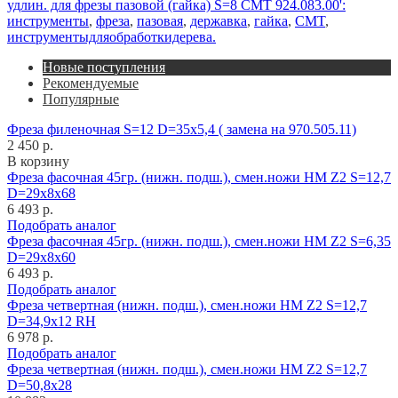
удлин. для фрезы пазовой (гайка) S=8 CMT 924.083.00':
инструменты
,
фреза
,
пазовая
,
державка
,
гайка
,
CMT
,
инструментыдляобработкидерева.
Новые поступления
Рекомендуемые
Популярные
Фреза филеночная S=12 D=35x5,4 ( замена на 970.505.11)
2 450 р.
В корзину
Фреза фасочная 45гр. (нижн. подш.), смен.ножи HM Z2 S=12,7
D=29x8x68
6 493 р.
Подобрать аналог
Фреза фасочная 45гр. (нижн. подш.), смен.ножи HM Z2 S=6,35
D=29x8x60
6 493 р.
Подобрать аналог
Фреза четвертная (нижн. подш.), смен.ножи HM Z2 S=12,7
D=34,9x12 RH
6 978 р.
Подобрать аналог
Фреза четвертная (нижн. подш.), смен.ножи HM Z2 S=12,7
D=50,8x28