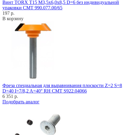
Винт TORX T15 M3,5x6,0x8,5 D=6 без индивидуальной
упаковки CMT 990.077.00/65
197 р.
В корзину
Фреза специальная для выравнивания плоскости Z=2 S=8
D=40 I=7/8,2 A=40° RH CMT S922.04066
6 351 р.
Подобрать аналог