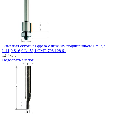
Алмазная обгонная фреза с нижним подшипником D=12,7
I=11,0 S=6,0 L=58,1 CMT 706.128.61
12 773 р.
Подобрать аналог