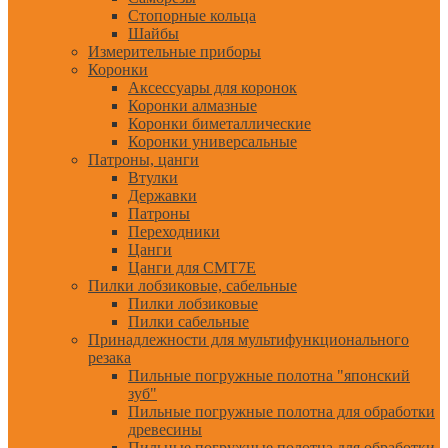
Стопорные кольца
Шайбы
Измерительные приборы
Коронки
Аксессуары для коронок
Коронки алмазные
Коронки биметаллические
Коронки универсальные
Патроны, цанги
Втулки
Державки
Патроны
Переходники
Цанги
Цанги для CMT7E
Пилки лобзиковые, сабельные
Пилки лобзиковые
Пилки сабельные
Принадлежности для мультифункционального
резака
Пильные погружные полотна "японский
зуб"
Пильные погружные полотна для обработки
древесины
Пильные погружные полотна для обработки