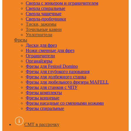
Сверла с зенкером и ограничителем
Сверла спиральные
Сверла чашечные
Сверла-пробочники
Тиски, зажимы
Точильные камни
Уплотнители
Фрезы
Диски для фрез
Ножи сменные для фрез
Ограничители
Органайзеры
Фрезы для Festool Domino
Фрезы для глубокого пазования
Фрезы для долбежного станка
Фрезы для дюбельного фрезера MAFELL
Фрезы для станков с ЧПУ
Фрезы комплекты
Фрезы концевые
Фрезы насадные со сменными ножами
Фрезы спиральные
CMT в рассрочку