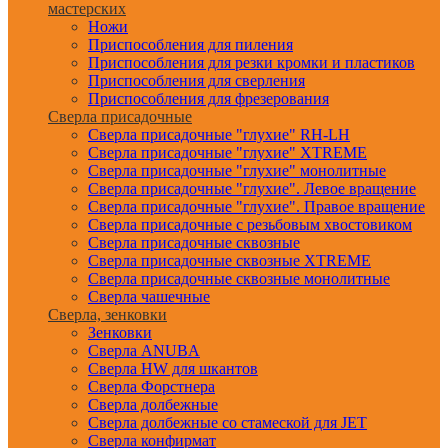
мастерских
Ножи
Приспособления для пиления
Приспособления для резки кромки и пластиков
Приспособления для сверления
Приспособления для фрезерования
Сверла присадочные
Сверла присадочные "глухие" RH-LH
Сверла присадочные "глухие" XTREME
Сверла присадочные "глухие" монолитные
Сверла присадочные "глухие". Левое вращение
Сверла присадочные "глухие". Правое вращение
Сверла присадочные с резьбовым хвостовиком
Сверла присадочные сквозные
Сверла присадочные сквозные XTREME
Сверла присадочные сквозные монолитные
Сверла чашечные
Сверла, зенковки
Зенковки
Сверла ANUBA
Сверла HW для шкантов
Сверла Форстнера
Сверла долбежные
Сверла долбежные со стамеской для JET
Сверла конфирмат