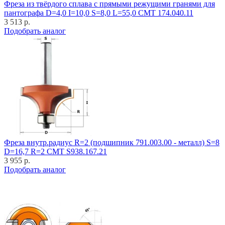
Фреза из твёрдого сплава с прямыми режущими гранями для
пантографа D=4,0 I=10,0 S=8,0 L=55,0 CMT 174.040.11
3 513 р.
Подобрать аналог
Фреза внутр.радиус R=2 (подшипник 791.003.00 - металл) S=8
D=16,7 R=2 CMT S938.167.21
3 955 р.
Подобрать аналог