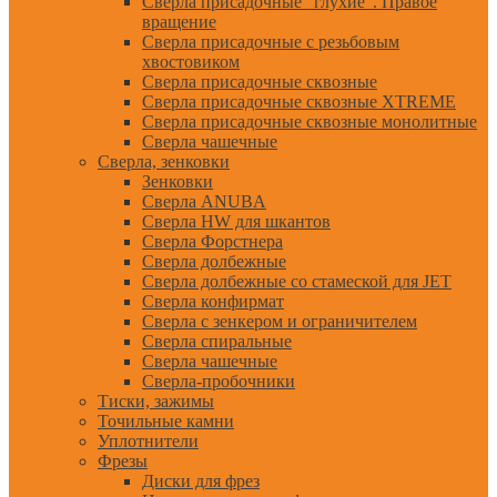
Сверла присадочные "глухие". Правое
вращение
Сверла присадочные с резьбовым
хвостовиком
Сверла присадочные сквозные
Сверла присадочные сквозные XTREME
Сверла присадочные сквозные монолитные
Сверла чашечные
Сверла, зенковки
Зенковки
Сверла ANUBA
Сверла HW для шкантов
Сверла Форстнера
Сверла долбежные
Сверла долбежные со стамеской для JET
Сверла конфирмат
Сверла с зенкером и ограничителем
Сверла спиральные
Сверла чашечные
Сверла-пробочники
Тиски, зажимы
Точильные камни
Уплотнители
Фрезы
Диски для фрез