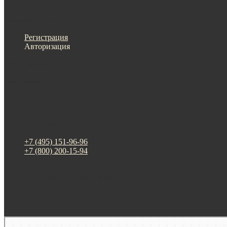
Меню
Назад
×
Личный кабинет
Регистрация
Авторизация
Информация
Настройки
Обратная связь
+7 (495) 151-96-96
+7 (800) 200-15-94
г. Москва. ул. Суздальская, д. 18г (ТЦ ТРИО)
Будни: 09:00 - 20:00
СБ-ВС: прием заказов
Москва
Яндекс Карты — транспорт, навигация, поиск мест