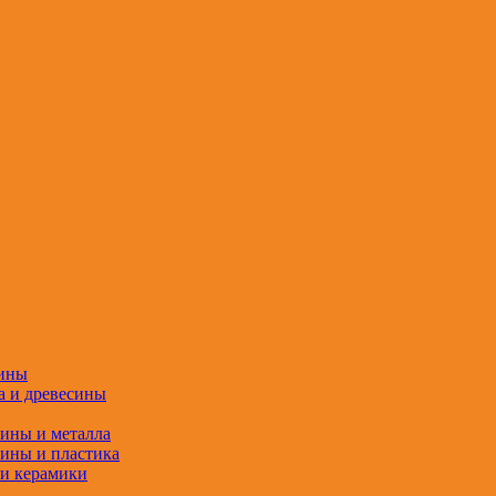
сины
а и древесины
сины и металла
сины и пластика
 и керамики