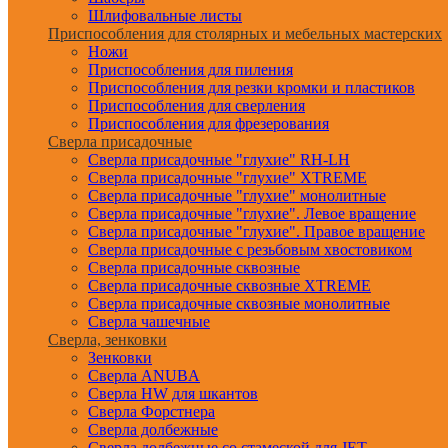
Шлифовальные листы
Приспособления для столярных и мебельных мастерских
Ножи
Приспособления для пиления
Приспособления для резки кромки и пластиков
Приспособления для сверления
Приспособления для фрезерования
Сверла присадочные
Сверла присадочные "глухие" RH-LH
Сверла присадочные "глухие" XTREME
Сверла присадочные "глухие" монолитные
Сверла присадочные "глухие". Левое вращение
Сверла присадочные "глухие". Правое вращение
Сверла присадочные с резьбовым хвостовиком
Сверла присадочные сквозные
Сверла присадочные сквозные XTREME
Сверла присадочные сквозные монолитные
Сверла чашечные
Сверла, зенковки
Зенковки
Сверла ANUBA
Сверла HW для шкантов
Сверла Форстнера
Сверла долбежные
Сверла долбежные со стамеской для JET