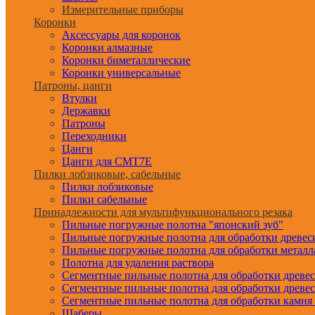
Измерительные приборы
Коронки
Аксессуары для коронок
Коронки алмазные
Коронки биметаллические
Коронки универсальные
Патроны, цанги
Втулки
Державки
Патроны
Переходники
Цанги
Цанги для CMT7E
Пилки лобзиковые, сабельные
Пилки лобзиковые
Пилки сабельные
Принадлежности для мультифункционального резака
Пильные погружные полотна "японский зуб"
Пильные погружные полотна для обработки древе
Пильные погружные полотна для обработки металл
Полотна для удаления раствора
Сегментные пильные полотна для обработки древе
Сегментные пильные полотна для обработки древе
Сегментные пильные полотна для обработки камня
Шаберы