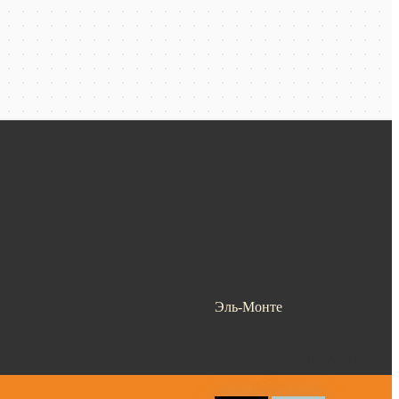
Эль-Монте
Ваш город —
Эль-Монте
?