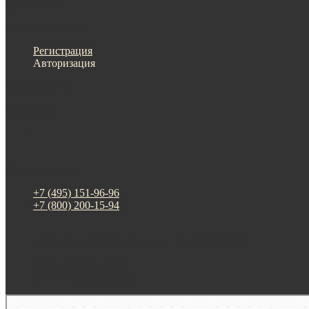
Меню
Назад
×
Личный кабинет
Регистрация
Авторизация
Информация
Настройки
Обратная связь
+7 (495) 151-96-96
+7 (800) 200-15-94
г. Москва. ул. Суздальская, д. 18г (ТЦ ТРИО)
Будни: 09:00 - 20:00
СБ-ВС: прием заказов
Москва
Яндекс Карты — транспорт, навигация, поиск мест