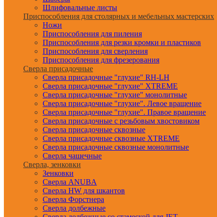
Шлифовальные листы
Приспособления для столярных и мебельных мастерских
Ножи
Приспособления для пиления
Приспособления для резки кромки и пластиков
Приспособления для сверления
Приспособления для фрезерования
Сверла присадочные
Сверла присадочные "глухие" RH-LH
Сверла присадочные "глухие" XTREME
Сверла присадочные "глухие" монолитные
Сверла присадочные "глухие". Левое вращение
Сверла присадочные "глухие". Правое вращение
Сверла присадочные с резьбовым хвостовиком
Сверла присадочные сквозные
Сверла присадочные сквозные XTREME
Сверла присадочные сквозные монолитные
Сверла чашечные
Сверла, зенковки
Зенковки
Сверла ANUBA
Сверла HW для шкантов
Сверла Форстнера
Сверла долбежные
Сверла долбежные со стамеской для JET