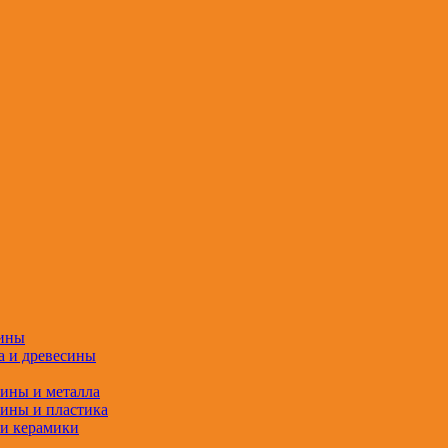
сины
а и древесины
сины и металла
сины и пластика
 и керамики