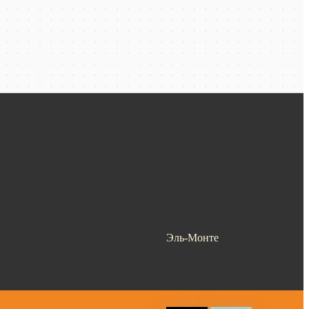
Эль-Монте
Ваш город —
Эль-Монте
?