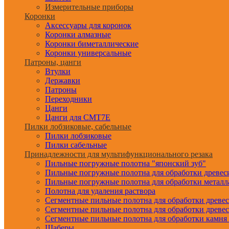
Измерительные приборы
Коронки
Аксессуары для коронок
Коронки алмазные
Коронки биметаллические
Коронки универсальные
Патроны, цанги
Втулки
Державки
Патроны
Переходники
Цанги
Цанги для CMT7E
Пилки лобзиковые, сабельные
Пилки лобзиковые
Пилки сабельные
Принадлежности для мультифункционального резака
Пильные погружные полотна "японский зуб"
Пильные погружные полотна для обработки древе
Пильные погружные полотна для обработки металл
Полотна для удаления раствора
Сегментные пильные полотна для обработки древе
Сегментные пильные полотна для обработки древе
Сегментные пильные полотна для обработки камня
Шаберы