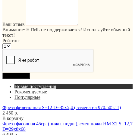
Ваш отзыв
Внимание:
HTML не поддерживается! Используйте обычный
текст!
Рейтинг
Продолжить
Новые поступления
Рекомендуемые
Популярные
Фреза филеночная S=12 D=35x5,4 ( замена на 970.505.11)
2 450 р.
В корзину
Фреза фасочная 45гр. (нижн. подш.), смен.ножи HM Z2 S=12,7
D=29x8x68
6 493 р.