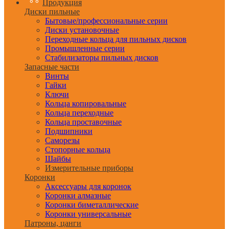
Продукция
Диски пильные
Бытовые/профессиональные серии
Диски установочные
Переходные кольца для пильных дисков
Промышленные серии
Стабилизаторы пильных дисков
Запасные части
Винты
Гайки
Ключи
Кольца копировальные
Кольца переходные
Кольца проставочные
Подшипники
Саморезы
Стопорные кольца
Шайбы
Измерительные приборы
Коронки
Аксессуары для коронок
Коронки алмазные
Коронки биметаллические
Коронки универсальные
Патроны, цанги