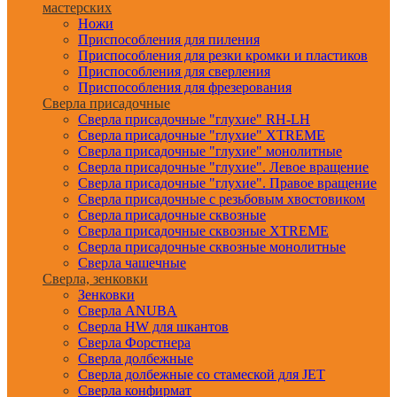
мастерских
Ножи
Приспособления для пиления
Приспособления для резки кромки и пластиков
Приспособления для сверления
Приспособления для фрезерования
Сверла присадочные
Сверла присадочные "глухие" RH-LH
Сверла присадочные "глухие" XTREME
Сверла присадочные "глухие" монолитные
Сверла присадочные "глухие". Левое вращение
Сверла присадочные "глухие". Правое вращение
Сверла присадочные с резьбовым хвостовиком
Сверла присадочные сквозные
Сверла присадочные сквозные XTREME
Сверла присадочные сквозные монолитные
Сверла чашечные
Сверла, зенковки
Зенковки
Сверла ANUBA
Сверла HW для шкантов
Сверла Форстнера
Сверла долбежные
Сверла долбежные со стамеской для JET
Сверла конфирмат