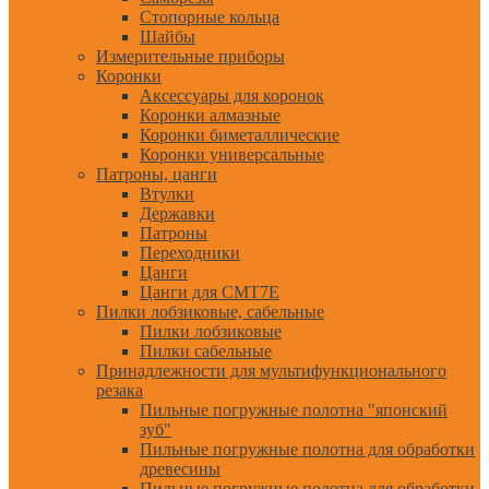
Стопорные кольца
Шайбы
Измерительные приборы
Коронки
Аксессуары для коронок
Коронки алмазные
Коронки биметаллические
Коронки универсальные
Патроны, цанги
Втулки
Державки
Патроны
Переходники
Цанги
Цанги для CMT7E
Пилки лобзиковые, сабельные
Пилки лобзиковые
Пилки сабельные
Принадлежности для мультифункционального
резака
Пильные погружные полотна "японский
зуб"
Пильные погружные полотна для обработки
древесины
Пильные погружные полотна для обработки