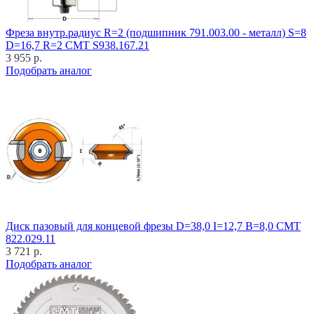
Фреза внутр.радиус R=2 (подшипник 791.003.00 - металл) S=8
D=16,7 R=2 CMT S938.167.21
3 955 р.
Подобрать аналог
Диск пазовый для концевой фрезы D=38,0 I=12,7 B=8,0 CMT
822.029.11
3 721 р.
Подобрать аналог