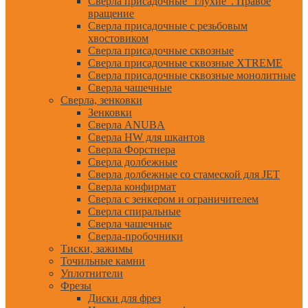
Сверла присадочные "глухие". Правое
вращение
Сверла присадочные с резьбовым
хвостовиком
Сверла присадочные сквозные
Сверла присадочные сквозные XTREME
Сверла присадочные сквозные монолитные
Сверла чашечные
Сверла, зенковки
Зенковки
Сверла ANUBA
Сверла HW для шкантов
Сверла Форстнера
Сверла долбежные
Сверла долбежные со стамеской для JET
Сверла конфирмат
Сверла с зенкером и ограничителем
Сверла спиральные
Сверла чашечные
Сверла-пробочники
Тиски, зажимы
Точильные камни
Уплотнители
Фрезы
Диски для фрез