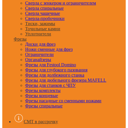
Сверла с зенкером и ограничителем
Сверла спиральные
Сверла чашечные
Сверла-пробочники
Тиски, зажимы
Точильные камни
Уплотнители
Фрезы
Диски для фрез
Ножи сменные для фрез
Ограничители
Органайзеры
Фрезы для Festool Domino
Фрезы для глубокого пазования
Фрезы для долбежного станка
Фрезы для дюбельного фрезера MAFELL
Фрезы для станков с ЧПУ
Фрезы комплекты
Фрезы концевые
Фрезы насадные со сменными ножами
Фрезы спиральные
CMT в рассрочку