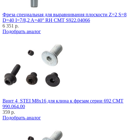
Фреза специальная для выравнивания плоскости Z=2 S=8
D=40 I=7/8,2 A=40° RH CMT S922.04066
6 351 р.
Подобрать аналог
Винт 4_STEI M8x16 для клина к фрезам серии 692 CMT
990.064.00
359 р.
Подобрать аналог