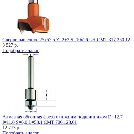
Cверло чашечное 25x57,5 Z=2+2 S=10x26 LH CMT 317.250.12
3 527 р.
Подобрать аналог
Алмазная обгонная фреза с нижним подшипником D=12,7
I=11,0 S=6,0 L=58,1 CMT 706.128.61
12 773 р.
Подобрать аналог