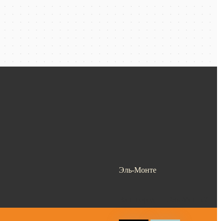
Эль-Монте
Ваш город —
Эль-Монте
?