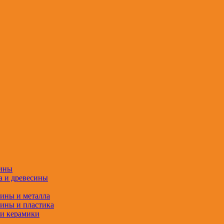
сины
а и древесины
сины и металла
сины и пластика
 и керамики