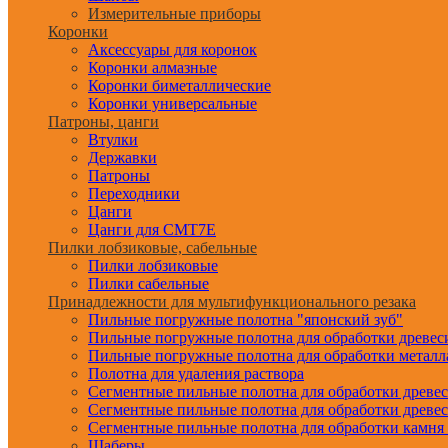
Измерительные приборы
Коронки
Аксессуары для коронок
Коронки алмазные
Коронки биметаллические
Коронки универсальные
Патроны, цанги
Втулки
Державки
Патроны
Переходники
Цанги
Цанги для CMT7E
Пилки лобзиковые, сабельные
Пилки лобзиковые
Пилки сабельные
Принадлежности для мультифункционального резака
Пильные погружные полотна "японский зуб"
Пильные погружные полотна для обработки древе
Пильные погружные полотна для обработки металл
Полотна для удаления раствора
Сегментные пильные полотна для обработки древе
Сегментные пильные полотна для обработки древе
Сегментные пильные полотна для обработки камня
Шаберы