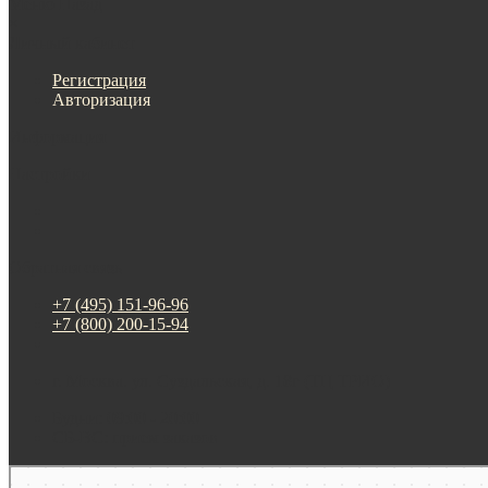
Меню
Назад
×
Личный кабинет
Регистрация
Авторизация
Информация
Настройки
Обратная связь
+7 (495) 151-96-96
+7 (800) 200-15-94
г. Москва. ул. Суздальская, д. 18г (ТЦ ТРИО)
Будни: 09:00 - 20:00
СБ-ВС: прием заказов
Москва
Яндекс Карты — транспорт, навигация, поиск мест