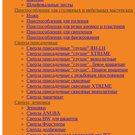
Шлифовальные листы
Приспособления для столярных и мебельных мастерских
Ножи
Приспособления для пиления
Приспособления для резки кромки и пластиков
Приспособления для сверления
Приспособления для фрезерования
Сверла присадочные
Сверла присадочные "глухие" RH-LH
Сверла присадочные "глухие" XTREME
Сверла присадочные "глухие" монолитные
Сверла присадочные "глухие". Левое вращение
Сверла присадочные "глухие". Правое вращение
Сверла присадочные с резьбовым хвостовиком
Сверла присадочные сквозные
Сверла присадочные сквозные XTREME
Сверла присадочные сквозные монолитные
Сверла чашечные
Сверла, зенковки
Зенковки
Сверла ANUBA
Сверла HW для шкантов
Сверла Форстнера
Сверла долбежные
Сверла долбежные со стамеской для JET