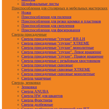
Шлифовальные листы
Приспособления для столярных и мебельных мастерских
Ножи
Приспособления для пиления
Приспособления для резки кромки и пластиков
Приспособления для сверления
Приспособления для фрезерования
Сверла присадочные
Сверла присадочные "глухие" RH-LH
Сверла присадочные "глухие" XTREME
Сверла присадочные "глухие" монолитные
Сверла присадочные "глухие". Левое вращение
Сверла присадочные "глухие". Правое вращение
Сверла присадочные с резьбовым хвостовиком
Сверла присадочные сквозные
Сверла присадочные сквозные XTREME
Сверла присадочные сквозные монолитные
Сверла чашечные
Сверла, зенковки
Зенковки
Сверла ANUBA
Сверла HW для шкантов
Сверла Форстнера
Сверла долбежные
Сверла долбежные со стамеской для JET