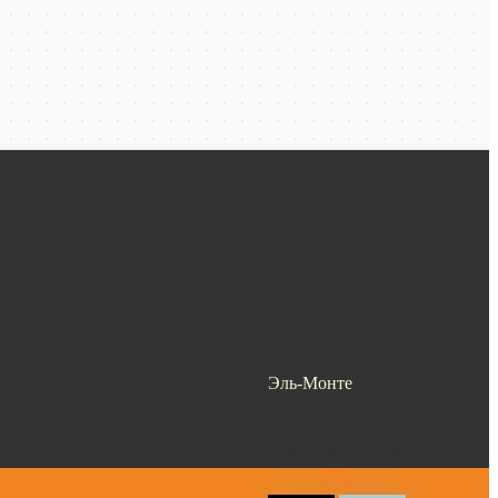
Эль-Монте
Ваш город —
Эль-Монте
?