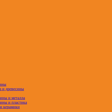
сины
а и древесины
сины и металла
сины и пластика
 и керамики