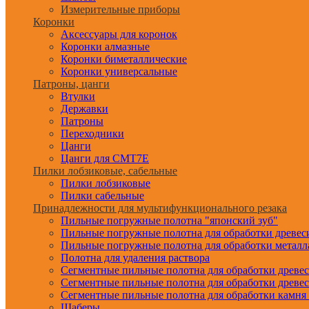
Измерительные приборы
Коронки
Аксессуары для коронок
Коронки алмазные
Коронки биметаллические
Коронки универсальные
Патроны, цанги
Втулки
Державки
Патроны
Переходники
Цанги
Цанги для CMT7E
Пилки лобзиковые, сабельные
Пилки лобзиковые
Пилки сабельные
Принадлежности для мультифункционального резака
Пильные погружные полотна "японский зуб"
Пильные погружные полотна для обработки древе
Пильные погружные полотна для обработки металл
Полотна для удаления раствора
Сегментные пильные полотна для обработки древе
Сегментные пильные полотна для обработки древе
Сегментные пильные полотна для обработки камня
Шаберы