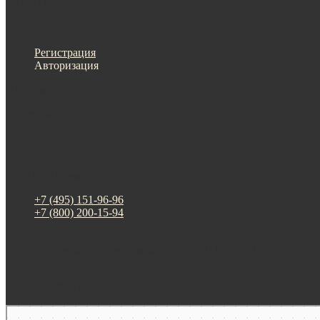
Меню
Назад
×
Личный кабинет
Регистрация
Авторизация
Информация
Настройки
Обратная связь
+7 (495) 151-96-96
+7 (800) 200-15-94
г. Москва. ул. Суздальская, д. 18г (ТЦ ТРИО)
Будни: 09:00 - 20:00
СБ-ВС: прием заказов
Москва
Яндекс Карты — транспорт, навигация, поиск мест