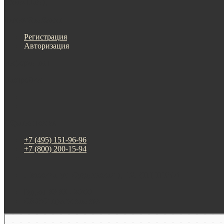
Меню
Назад
×
Личный кабинет
Регистрация
Авторизация
Информация
Настройки
Обратная связь
+7 (495) 151-96-96
+7 (800) 200-15-94
г. Москва. ул. Суздальская, д. 18г (ТЦ ТРИО)
Будни: 09:00 - 20:00
СБ-ВС: прием заказов
Москва
Яндекс Карты — транспорт, навигация, поиск мест