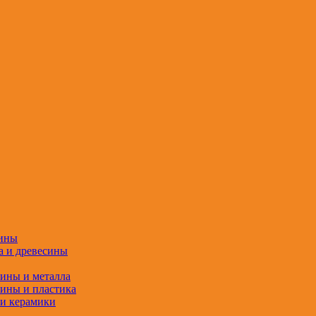
сины
а и древесины
сины и металла
сины и пластика
 и керамики