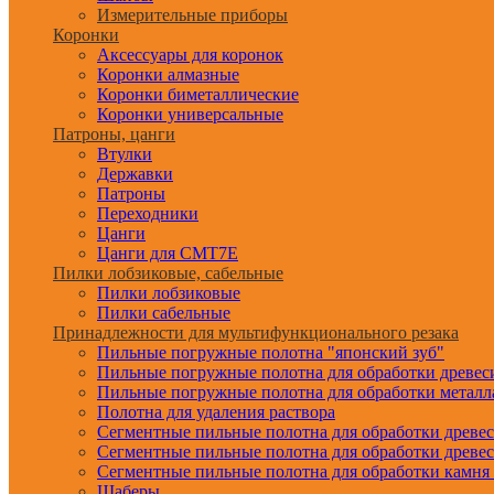
Измерительные приборы
Коронки
Аксессуары для коронок
Коронки алмазные
Коронки биметаллические
Коронки универсальные
Патроны, цанги
Втулки
Державки
Патроны
Переходники
Цанги
Цанги для CMT7E
Пилки лобзиковые, сабельные
Пилки лобзиковые
Пилки сабельные
Принадлежности для мультифункционального резака
Пильные погружные полотна "японский зуб"
Пильные погружные полотна для обработки древе
Пильные погружные полотна для обработки металл
Полотна для удаления раствора
Сегментные пильные полотна для обработки древе
Сегментные пильные полотна для обработки древе
Сегментные пильные полотна для обработки камня
Шаберы