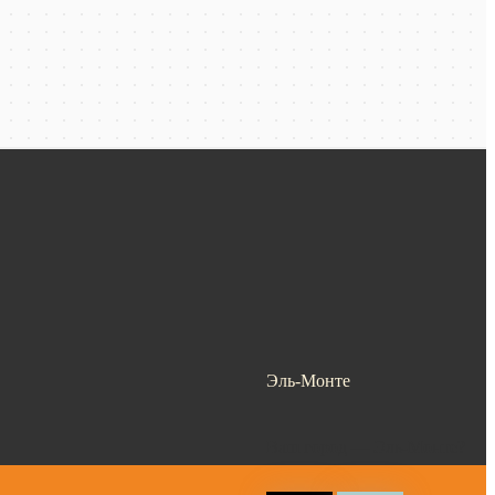
Эль-Монте
Ваш город —
Эль-Монте
?