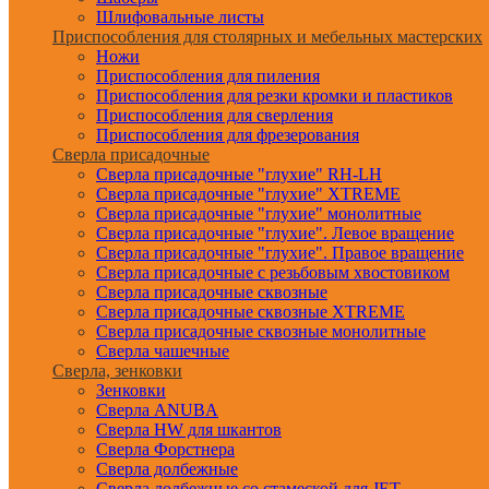
Шлифовальные листы
Приспособления для столярных и мебельных мастерских
Ножи
Приспособления для пиления
Приспособления для резки кромки и пластиков
Приспособления для сверления
Приспособления для фрезерования
Сверла присадочные
Сверла присадочные "глухие" RH-LH
Сверла присадочные "глухие" XTREME
Сверла присадочные "глухие" монолитные
Сверла присадочные "глухие". Левое вращение
Сверла присадочные "глухие". Правое вращение
Сверла присадочные с резьбовым хвостовиком
Сверла присадочные сквозные
Сверла присадочные сквозные XTREME
Сверла присадочные сквозные монолитные
Сверла чашечные
Сверла, зенковки
Зенковки
Сверла ANUBA
Сверла HW для шкантов
Сверла Форстнера
Сверла долбежные
Сверла долбежные со стамеской для JET