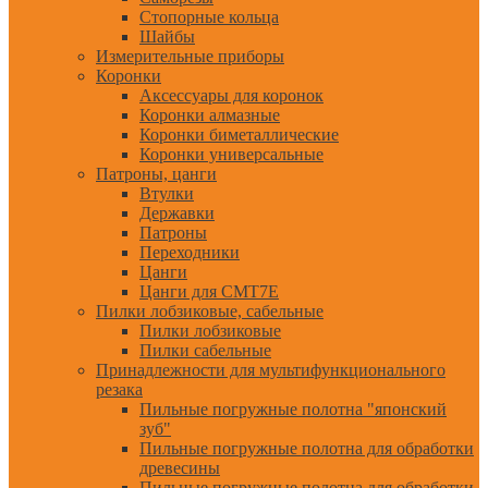
Стопорные кольца
Шайбы
Измерительные приборы
Коронки
Аксессуары для коронок
Коронки алмазные
Коронки биметаллические
Коронки универсальные
Патроны, цанги
Втулки
Державки
Патроны
Переходники
Цанги
Цанги для CMT7E
Пилки лобзиковые, сабельные
Пилки лобзиковые
Пилки сабельные
Принадлежности для мультифункционального
резака
Пильные погружные полотна "японский
зуб"
Пильные погружные полотна для обработки
древесины
Пильные погружные полотна для обработки