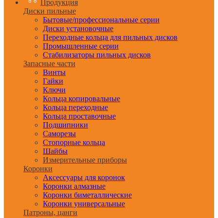
Продукция
Диски пильные
Бытовые/профессиональные серии
Диски установочные
Переходные кольца для пильных дисков
Промышленные серии
Стабилизаторы пильных дисков
Запасные части
Винты
Гайки
Ключи
Кольца копировальные
Кольца переходные
Кольца проставочные
Подшипники
Саморезы
Стопорные кольца
Шайбы
Измерительные приборы
Коронки
Аксессуары для коронок
Коронки алмазные
Коронки биметаллические
Коронки универсальные
Патроны, цанги