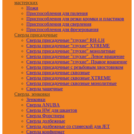
мастерских
Ножи
Приспособления для пиления
Приспособления для резки кромки и пластиков
Приспособления для сверления
Приспособления для фрезерования
Сверла присадочные
Сверла присадочные "глухие" RH-LH
Сверла присадочные "глухие" XTREME
Сверла присадочные "глухие" монолитные
Сверла присадочные "глухие". Левое вращение
Сверла присадочные "глухие". Правое вращение
Сверла присадочные с резьбовым хвостовиком
Сверла присадочные сквозные
Сверла присадочные сквозные XTREME
Сверла присадочные сквозные монолитные
Сверла чашечные
Сверла, зенковки
Зенковки
Сверла ANUBA
Сверла HW для шкантов
Сверла Форстнера
Сверла долбежные
Сверла долбежные со стамеской для JET
Сверла конфирмат