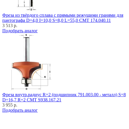
Фреза из твёрдого сплава с прямыми режущими гранями для
пантографа D=4,0 I=10,0 S=8,0 L=55,0 CMT 174.040.11
3 513 р.
Подобрать аналог
Фреза внутр.радиус R=2 (подшипник 791.003.00 - металл) S=8
D=16,7 R=2 CMT S938.167.21
3 955 р.
Подобрать аналог