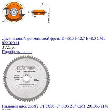
Диск пазовый для концевой фрезы D=38,0 I=12,7 B=8,0 CMT
822.029.11
3 721 р.
Подобрать аналог
Пильный диск 260X2.5/1.8X30 -3° TCG Z64 CMT 281.065.11M