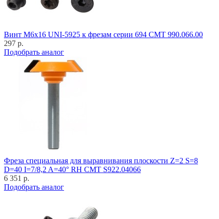
Винт M6x16 UNI-5925 к фрезам серии 694 CMT 990.066.00
297 р.
Подобрать аналог
Фреза специальная для выравнивания плоскости Z=2 S=8
D=40 I=7/8,2 A=40° RH CMT S922.04066
6 351 р.
Подобрать аналог