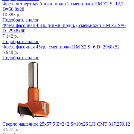
Фреза четвертная (нижн. подш.), смен.ножи HM Z2 S=12,7
D=50,8x28
10 883 р.
Подобрать аналог
Фреза фасочная 45гр. (нижн. подш.), смен.ножи HM Z2 S=6
D=29x8x60
7 142 р.
Подобрать аналог
Фреза фасочная 45гр., смен.ножи HM Z2 S=6 D=29x8x52
5 948 р.
Подобрать аналог
Cверло чашечное 25x57,5 Z=2+2 S=10x26 LH CMT 317.250.12
3 527 р.