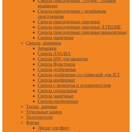
Сверла присадочные "глухие". Правое
вращение
Сверла присадочные с резьбовым
хвостовиком
Сверла присадочные сквозные
Сверла присадочные сквозные XTREME
Сверла присадочные сквозные монолитные
Сверла чашечные
Сверла, зенковки
Зенковки
Сверла ANUBA
Сверла HW для шкантов
Сверла Форстнера
Сверла долбежные
Сверла долбежные со стамеской для JET
Сверла конфирмат
Сверла с зенкером и ограничителем
Сверла спиральные
Сверла чашечные
Сверла-пробочники
Тиски, зажимы
Точильные камни
Уплотнители
Фрезы
Диски для фрез