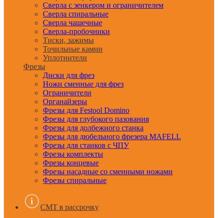
Сверла с зенкером и ограничителем
Сверла спиральные
Сверла чашечные
Сверла-пробочники
Тиски, зажимы
Точильные камни
Уплотнители
Фрезы
Диски для фрез
Ножи сменные для фрез
Ограничители
Органайзеры
Фрезы для Festool Domino
Фрезы для глубокого пазования
Фрезы для долбежного станка
Фрезы для дюбельного фрезера MAFELL
Фрезы для станков с ЧПУ
Фрезы комплекты
Фрезы концевые
Фрезы насадные со сменными ножами
Фрезы спиральные
CMT в рассрочку