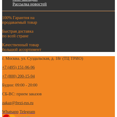
Рассылка новостей
100% Гарантия на
продаваемый товар
Быстрая доставка
по всей стране
Качественный товар
большой ассортимент
г. Москва. ул. Суздальская, д. 18г (ТЦ ТРИО)
+7 (495) 151-96-96
+7 (800) 200-15-94
Будни: 09:00 - 20:00
СБ-ВС: прием заказов
zakaz@frezi-rus.ru
Whatsapp
Telegram