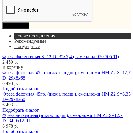
Продолжить
Новые поступления
Рекомендуемые
Популярные
Фреза филеночная S=12 D=35x5,4 ( замена на 970.505.11)
2 450 р.
В корзину
Фреза фасочная 45гр. (нижн. подш.), смен.ножи HM Z2 S=12,7
D=29x8x68
6 493 р.
Подобрать аналог
Фреза фасочная 45гр. (нижн. подш.), смен.ножи HM Z2 S=6,35
D=29x8x60
6 493 р.
Подобрать аналог
Фреза четвертная (нижн. подш.), смен.ножи HM Z2 S=12,7
D=34,9x12 RH
6 978 р.
Подобрать аналог