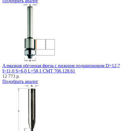
Подобрать аналог
Алмазная обгонная фреза с нижним подшипником D=12,7
I=11,0 S=6,0 L=58,1 CMT 706.128.61
12 773 р.
Подобрать аналог