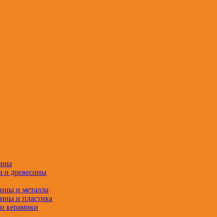
сины
а и древесины
сины и металла
сины и пластика
 и керамики