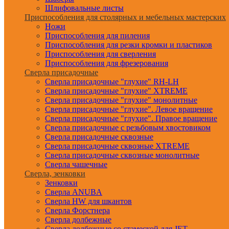
Шлифовальные листы
Приспособления для столярных и мебельных мастерских
Ножи
Приспособления для пиления
Приспособления для резки кромки и пластиков
Приспособления для сверления
Приспособления для фрезерования
Сверла присадочные
Сверла присадочные "глухие" RH-LH
Сверла присадочные "глухие" XTREME
Сверла присадочные "глухие" монолитные
Сверла присадочные "глухие". Левое вращение
Сверла присадочные "глухие". Правое вращение
Сверла присадочные с резьбовым хвостовиком
Сверла присадочные сквозные
Сверла присадочные сквозные XTREME
Сверла присадочные сквозные монолитные
Сверла чашечные
Сверла, зенковки
Зенковки
Сверла ANUBA
Сверла HW для шкантов
Сверла Форстнера
Сверла долбежные
Сверла долбежные со стамеской для JET