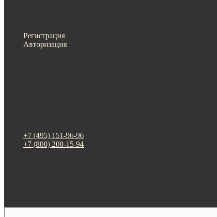
Меню
Назад
×
Личный кабинет
Регистрация
Авторизация
Информация
Настройки
Обратная связь
+7 (495) 151-96-96
+7 (800) 200-15-94
г. Москва. ул. Суздальская, д. 18г (ТЦ ТРИО)
Будни: 09:00 - 20:00
СБ-ВС: прием заказов
Москва
Яндекс Карты — транспорт, навигация, поиск мест