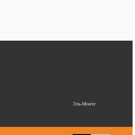
Эль-Монте
Ваш город —
Эль-Монте
?