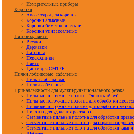
Измерительные приборы
Коронки
Аксессуары для коронок
Коронки алмазные
Коронки биметаллические
Коронки универсальные
Патроны, цанги
Втулки
Державки
Патроны
Переходники
Цанги
Цанги для CMT7E
Пилки лобзиковые, сабельные
Пилки лобзиковые
Пилки сабельные
Принадлежности для мультифункционального резака
Пильные погружные полотна "японский зуб"
Пильные погружные полотна для обработки древе
Пильные погружные полотна для обработки металл
Полотна для удаления раствора
Сегментные пильные полотна для обработки древе
Сегментные пильные полотна для обработки древе
Сегментные пильные полотна для обработки камня
Шаберы