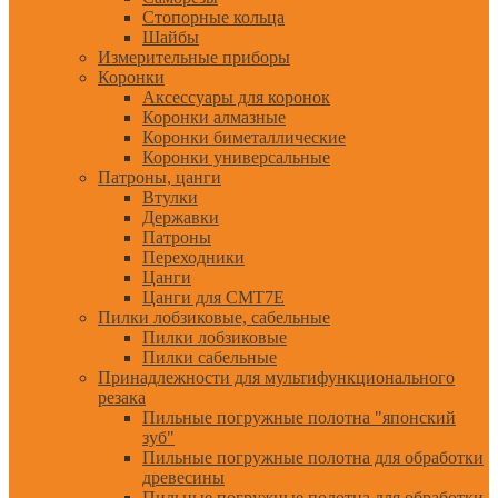
Стопорные кольца
Шайбы
Измерительные приборы
Коронки
Аксессуары для коронок
Коронки алмазные
Коронки биметаллические
Коронки универсальные
Патроны, цанги
Втулки
Державки
Патроны
Переходники
Цанги
Цанги для CMT7E
Пилки лобзиковые, сабельные
Пилки лобзиковые
Пилки сабельные
Принадлежности для мультифункционального
резака
Пильные погружные полотна "японский
зуб"
Пильные погружные полотна для обработки
древесины
Пильные погружные полотна для обработки