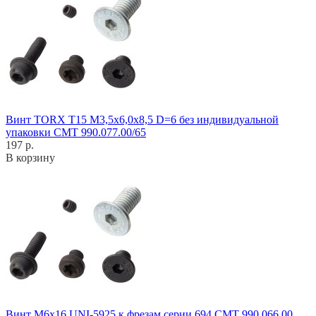
Винт TORX T15 M3,5x6,0x8,5 D=6 без индивидуальной
упаковки CMT 990.077.00/65
197 р.
В корзину
Винт M6x16 UNI-5925 к фрезам серии 694 CMT 990.066.00