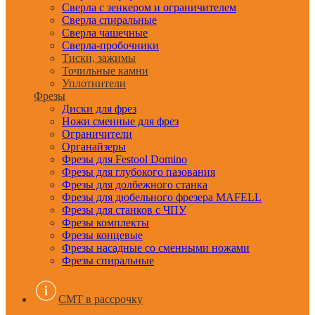
Сверла с зенкером и ограничителем
Сверла спиральные
Сверла чашечные
Сверла-пробочники
Тиски, зажимы
Точильные камни
Уплотнители
Фрезы
Диски для фрез
Ножи сменные для фрез
Ограничители
Органайзеры
Фрезы для Festool Domino
Фрезы для глубокого пазования
Фрезы для долбежного станка
Фрезы для дюбельного фрезера MAFELL
Фрезы для станков с ЧПУ
Фрезы комплекты
Фрезы концевые
Фрезы насадные со сменными ножами
Фрезы спиральные
CMT в рассрочку