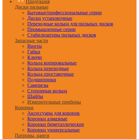
Продукция
Диски пильные
Бытовые/профессиональные серии
Диски установочные
Переходные кольца для пильных дисков
Промышленные серии
Стабилизаторы пильных дисков
Запасные части
Винты
Гайки
Ключи
Кольца копировальные
Кольца переходные
Кольца проставочные
Подшипники
Саморезы
Стопорные кольца
Шайбы
Измерительные приборы
Коронки
Аксессуары для коронок
Коронки алмазные
Коронки биметаллические
Коронки универсальные
Патроны, цанги