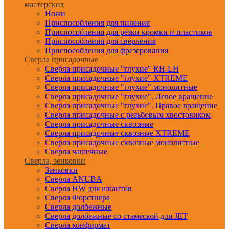
мастерских
Ножи
Приспособления для пиления
Приспособления для резки кромки и пластиков
Приспособления для сверления
Приспособления для фрезерования
Сверла присадочные
Сверла присадочные "глухие" RH-LH
Сверла присадочные "глухие" XTREME
Сверла присадочные "глухие" монолитные
Сверла присадочные "глухие". Левое вращение
Сверла присадочные "глухие". Правое вращение
Сверла присадочные с резьбовым хвостовиком
Сверла присадочные сквозные
Сверла присадочные сквозные XTREME
Сверла присадочные сквозные монолитные
Сверла чашечные
Сверла, зенковки
Зенковки
Сверла ANUBA
Сверла HW для шкантов
Сверла Форстнера
Сверла долбежные
Сверла долбежные со стамеской для JET
Сверла конфирмат