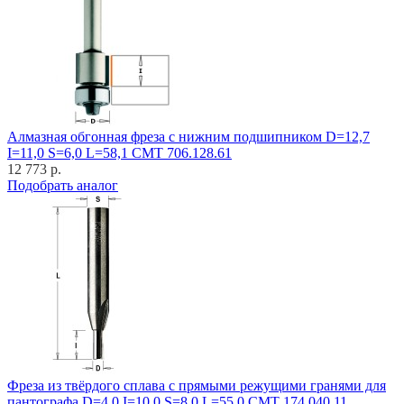
Алмазная обгонная фреза с нижним подшипником D=12,7
I=11,0 S=6,0 L=58,1 CMT 706.128.61
12 773 р.
Подобрать аналог
Фреза из твёрдого сплава с прямыми режущими гранями для
пантографа D=4,0 I=10,0 S=8,0 L=55,0 CMT 174.040.11