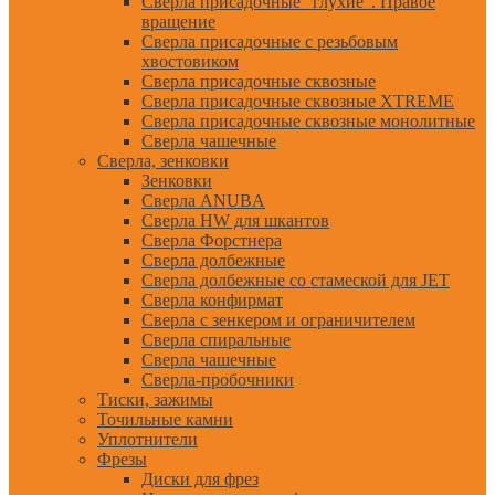
Сверла присадочные "глухие". Правое
вращение
Сверла присадочные с резьбовым
хвостовиком
Сверла присадочные сквозные
Сверла присадочные сквозные XTREME
Сверла присадочные сквозные монолитные
Сверла чашечные
Сверла, зенковки
Зенковки
Сверла ANUBA
Сверла HW для шкантов
Сверла Форстнера
Сверла долбежные
Сверла долбежные со стамеской для JET
Сверла конфирмат
Сверла с зенкером и ограничителем
Сверла спиральные
Сверла чашечные
Сверла-пробочники
Тиски, зажимы
Точильные камни
Уплотнители
Фрезы
Диски для фрез