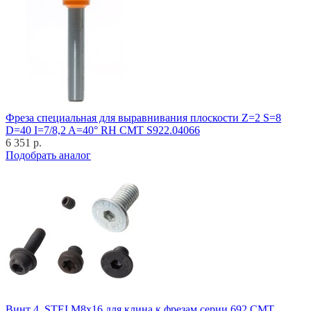
Фреза специальная для выравнивания плоскости Z=2 S=8
D=40 I=7/8,2 A=40° RH CMT S922.04066
6 351 р.
Подобрать аналог
Винт 4_STEI M8x16 для клина к фрезам серии 692 CMT