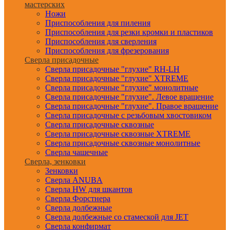
мастерских
Ножи
Приспособления для пиления
Приспособления для резки кромки и пластиков
Приспособления для сверления
Приспособления для фрезерования
Сверла присадочные
Сверла присадочные "глухие" RH-LH
Сверла присадочные "глухие" XTREME
Сверла присадочные "глухие" монолитные
Сверла присадочные "глухие". Левое вращение
Сверла присадочные "глухие". Правое вращение
Сверла присадочные с резьбовым хвостовиком
Сверла присадочные сквозные
Сверла присадочные сквозные XTREME
Сверла присадочные сквозные монолитные
Сверла чашечные
Сверла, зенковки
Зенковки
Сверла ANUBA
Сверла HW для шкантов
Сверла Форстнера
Сверла долбежные
Сверла долбежные со стамеской для JET
Сверла конфирмат