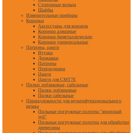
Стопорные кольца
Шайбы
Измерительные приборы
Коронки
Аксессуары для коронок
Коронки алмазные
Коронки биметаллические
Коронки универсальные
Патроны, цанги
Втулки
Державки
Патроны
Переходники
Цанги
Цанги для CMT7E
Пилки лобзиковые, сабельные
Пилки лобзиковые
Пилки сабельные
Принадлежности для мультифункционального
резака
Пильные погружные полотна "японский
зуб"
Пильные погружные полотна для обработки
древесины
Пильные погружные полотна для обработки