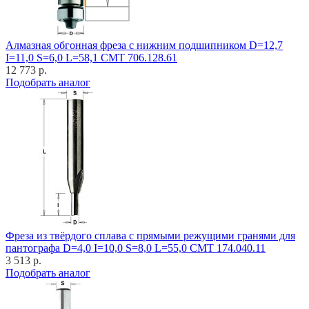
Алмазная обгонная фреза с нижним подшипником D=12,7
I=11,0 S=6,0 L=58,1 CMT 706.128.61
12 773 р.
Подобрать аналог
Фреза из твёрдого сплава с прямыми режущими гранями для
пантографа D=4,0 I=10,0 S=8,0 L=55,0 CMT 174.040.11
3 513 р.
Подобрать аналог