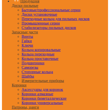
Продукция
Диски пильные
Бытовые/профессиональные серии
Диски установочные
Переходные кольца для пильных дисков
Промышленные серии
Стабилизаторы пильных дисков
Запасные части
Винты
Гайки
Ключи
Кольца копировальные
Кольца переходные
Кольца проставочные
Подшипники
Саморезы
Стопорные кольца
Шайбы
Измерительные приборы
Коронки
Аксессуары для коронок
Коронки алмазные
Коронки биметаллические
Коронки универсальные
Патроны, цанги