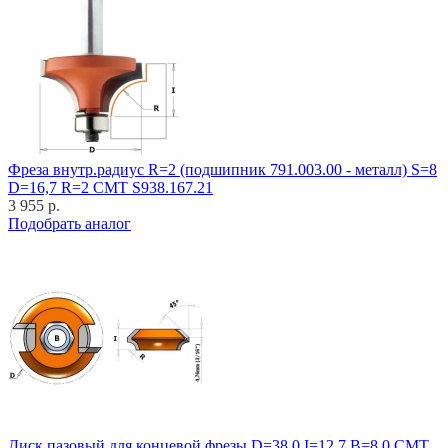
Фреза внутр.радиус R=2 (подшипник 791.003.00 - металл) S=8
D=16,7 R=2 CMT S938.167.21
3 955 р.
Подобрать аналог
Диск пазовый для концевой фрезы D=38,0 I=12,7 B=8,0 CMT