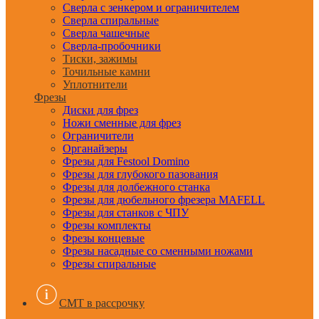
Сверла с зенкером и ограничителем
Сверла спиральные
Сверла чашечные
Сверла-пробочники
Тиски, зажимы
Точильные камни
Уплотнители
Фрезы
Диски для фрез
Ножи сменные для фрез
Ограничители
Органайзеры
Фрезы для Festool Domino
Фрезы для глубокого пазования
Фрезы для долбежного станка
Фрезы для дюбельного фрезера MAFELL
Фрезы для станков с ЧПУ
Фрезы комплекты
Фрезы концевые
Фрезы насадные со сменными ножами
Фрезы спиральные
CMT в рассрочку