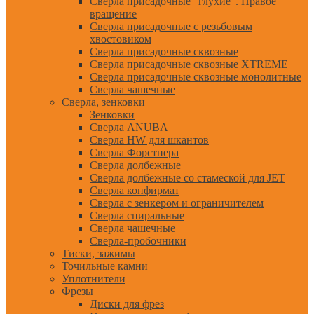
Сверла присадочные "глухие". Правое
вращение
Сверла присадочные с резьбовым
хвостовиком
Сверла присадочные сквозные
Сверла присадочные сквозные XTREME
Сверла присадочные сквозные монолитные
Сверла чашечные
Сверла, зенковки
Зенковки
Сверла ANUBA
Сверла HW для шкантов
Сверла Форстнера
Сверла долбежные
Сверла долбежные со стамеской для JET
Сверла конфирмат
Сверла с зенкером и ограничителем
Сверла спиральные
Сверла чашечные
Сверла-пробочники
Тиски, зажимы
Точильные камни
Уплотнители
Фрезы
Диски для фрез