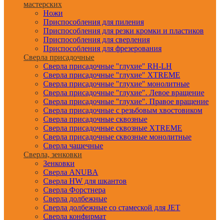
мастерских
Ножи
Приспособления для пиления
Приспособления для резки кромки и пластиков
Приспособления для сверления
Приспособления для фрезерования
Сверла присадочные
Сверла присадочные "глухие" RH-LH
Сверла присадочные "глухие" XTREME
Сверла присадочные "глухие" монолитные
Сверла присадочные "глухие". Левое вращение
Сверла присадочные "глухие". Правое вращение
Сверла присадочные с резьбовым хвостовиком
Сверла присадочные сквозные
Сверла присадочные сквозные XTREME
Сверла присадочные сквозные монолитные
Сверла чашечные
Сверла, зенковки
Зенковки
Сверла ANUBA
Сверла HW для шкантов
Сверла Форстнера
Сверла долбежные
Сверла долбежные со стамеской для JET
Сверла конфирмат