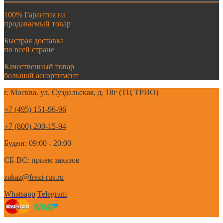
100% Гарантия на
продаваемый товар
Быстрая доставка
по всей стране
Качественный товар
большой ассортимент
г. Москва. ул. Суздальская, д. 18г (ТЦ ТРИО)
+7 (495) 151-96-96
+7 (800) 200-15-94
Будни: 09:00 - 20:00
СБ-ВС: прием заказов
zakaz@frezi-rus.ru
Whatsapp
Telegram