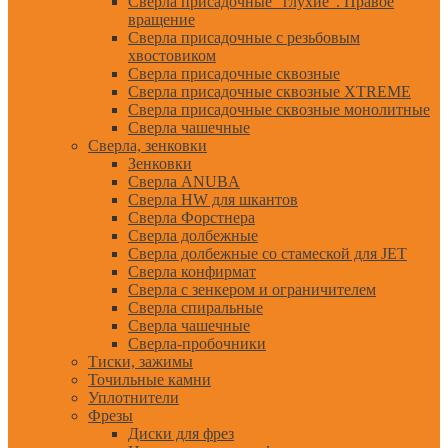
Сверла присадочные "глухие". Правое
вращение
Сверла присадочные с резьбовым
хвостовиком
Сверла присадочные сквозные
Сверла присадочные сквозные XTREME
Сверла присадочные сквозные монолитные
Сверла чашечные
Сверла, зенковки
Зенковки
Сверла ANUBA
Сверла HW для шкантов
Сверла Форстнера
Сверла долбежные
Сверла долбежные со стамеской для JET
Сверла конфирмат
Сверла с зенкером и ограничителем
Сверла спиральные
Сверла чашечные
Сверла-пробочники
Тиски, зажимы
Точильные камни
Уплотнители
Фрезы
Диски для фрез