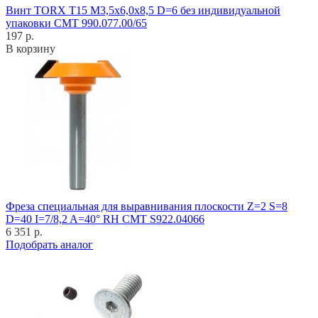
Винт TORX T15 M3,5x6,0x8,5 D=6 без индивидуальной
упаковки CMT 990.077.00/65
197 р.
В корзину
Фреза специальная для выравнивания плоскости Z=2 S=8
D=40 I=7/8,2 A=40° RH CMT S922.04066
6 351 р.
Подобрать аналог