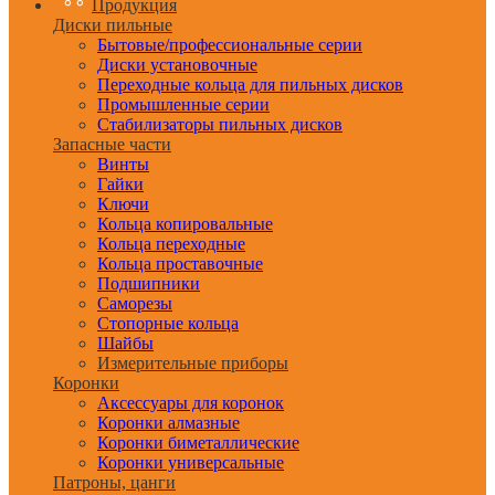
Продукция
Диски пильные
Бытовые/профессиональные серии
Диски установочные
Переходные кольца для пильных дисков
Промышленные серии
Стабилизаторы пильных дисков
Запасные части
Винты
Гайки
Ключи
Кольца копировальные
Кольца переходные
Кольца проставочные
Подшипники
Саморезы
Стопорные кольца
Шайбы
Измерительные приборы
Коронки
Аксессуары для коронок
Коронки алмазные
Коронки биметаллические
Коронки универсальные
Патроны, цанги