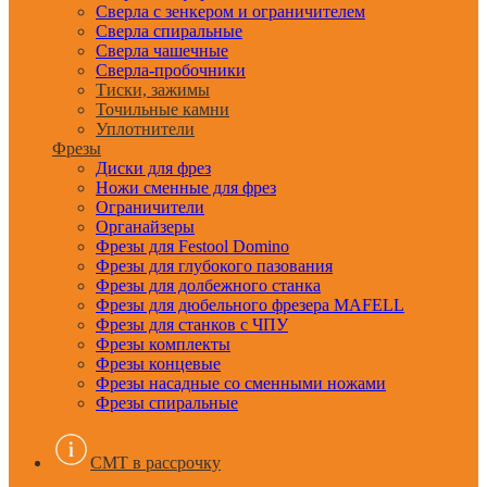
Сверла с зенкером и ограничителем
Сверла спиральные
Сверла чашечные
Сверла-пробочники
Тиски, зажимы
Точильные камни
Уплотнители
Фрезы
Диски для фрез
Ножи сменные для фрез
Ограничители
Органайзеры
Фрезы для Festool Domino
Фрезы для глубокого пазования
Фрезы для долбежного станка
Фрезы для дюбельного фрезера MAFELL
Фрезы для станков с ЧПУ
Фрезы комплекты
Фрезы концевые
Фрезы насадные со сменными ножами
Фрезы спиральные
CMT в рассрочку