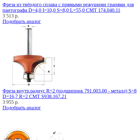
Фреза из твёрдого сплава с прямыми режущими гранями для
пантографа D=4,0 I=10,0 S=8,0 L=55,0 CMT 174.040.11
3 513 р.
Подобрать аналог
Фреза внутр.радиус R=2 (подшипник 791.003.00 - металл) S=8
D=16,7 R=2 CMT S938.167.21
3 955 р.
Подобрать аналог