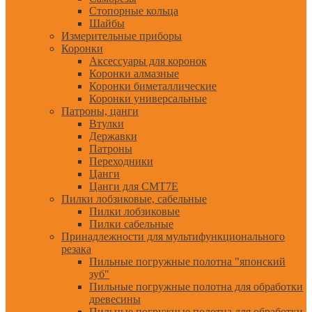
Стопорные кольца
Шайбы
Измерительные приборы
Коронки
Аксессуары для коронок
Коронки алмазные
Коронки биметаллические
Коронки универсальные
Патроны, цанги
Втулки
Державки
Патроны
Переходники
Цанги
Цанги для CMT7E
Пилки лобзиковые, сабельные
Пилки лобзиковые
Пилки сабельные
Принадлежности для мультифункционального
резака
Пильные погружные полотна "японский
зуб"
Пильные погружные полотна для обработки
древесины
Пильные погружные полотна для обработки