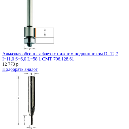
Алмазная обгонная фреза с нижним подшипником D=12,7
I=11,0 S=6,0 L=58,1 CMT 706.128.61
12 773 р.
Подобрать аналог