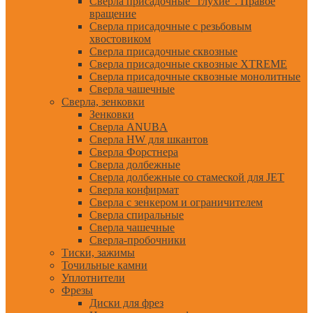
Сверла присадочные "глухие". Правое
вращение
Сверла присадочные с резьбовым
хвостовиком
Сверла присадочные сквозные
Сверла присадочные сквозные XTREME
Сверла присадочные сквозные монолитные
Сверла чашечные
Сверла, зенковки
Зенковки
Сверла ANUBA
Сверла HW для шкантов
Сверла Форстнера
Сверла долбежные
Сверла долбежные со стамеской для JET
Сверла конфирмат
Сверла с зенкером и ограничителем
Сверла спиральные
Сверла чашечные
Сверла-пробочники
Тиски, зажимы
Точильные камни
Уплотнители
Фрезы
Диски для фрез