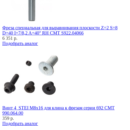
Фреза специальная для выравнивания плоскости Z=2 S=8
D=40 I=7/8,2 A=40° RH CMT S922.04066
6 351 р.
Подобрать аналог
Винт 4_STEI M8x16 для клина к фрезам серии 692 CMT
990.064.00
359 р.
Подобрать аналог