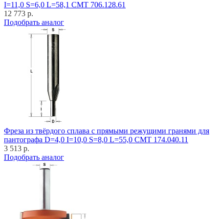
I=11,0 S=6,0 L=58,1 CMT 706.128.61
12 773 р.
Подобрать аналог
Фреза из твёрдого сплава с прямыми режущими гранями для
пантографа D=4,0 I=10,0 S=8,0 L=55,0 CMT 174.040.11
3 513 р.
Подобрать аналог