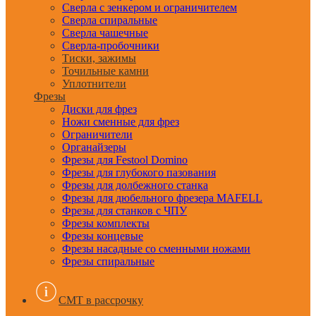
Сверла с зенкером и ограничителем
Сверла спиральные
Сверла чашечные
Сверла-пробочники
Тиски, зажимы
Точильные камни
Уплотнители
Фрезы
Диски для фрез
Ножи сменные для фрез
Ограничители
Органайзеры
Фрезы для Festool Domino
Фрезы для глубокого пазования
Фрезы для долбежного станка
Фрезы для дюбельного фрезера MAFELL
Фрезы для станков с ЧПУ
Фрезы комплекты
Фрезы концевые
Фрезы насадные со сменными ножами
Фрезы спиральные
CMT в рассрочку