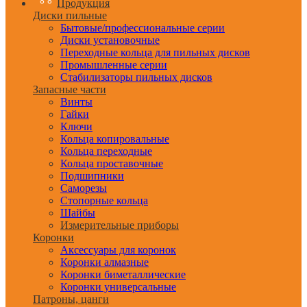
Продукция
Диски пильные
Бытовые/профессиональные серии
Диски установочные
Переходные кольца для пильных дисков
Промышленные серии
Стабилизаторы пильных дисков
Запасные части
Винты
Гайки
Ключи
Кольца копировальные
Кольца переходные
Кольца проставочные
Подшипники
Саморезы
Стопорные кольца
Шайбы
Измерительные приборы
Коронки
Аксессуары для коронок
Коронки алмазные
Коронки биметаллические
Коронки универсальные
Патроны, цанги