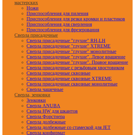
мастерских
Ножи
Приспособления для пиления
Приспособления для резки кромки и пластиков
Приспособления для сверления
Приспособления для фрезерования
Сверла присадочные
Сверла присадочные "глухие" RH-LH
Сверла присадочные "глухие" XTREME
Сверла присадочные "глухие" монолитные
Сверла присадочные "глухие". Левое вращение
Сверла присадочные "глухие". Правое вращение
Сверла присадочные с резьбовым хвостовиком
Сверла присадочные сквозные
Сверла присадочные сквозные XTREME
Сверла присадочные сквозные монолитные
Сверла чашечные
Сверла, зенковки
Зенковки
Сверла ANUBA
Сверла HW для шкантов
Сверла Форстнера
Сверла долбежные
Сверла долбежные со стамеской для JET
Сверла конфирмат