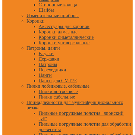
Стопорные кольца
Шайбы
Измерительные приборы
Коронки
Аксессуары для коронок
Коронки алмазные
Коронки биметаллические
Коронки универсальные
Патроны, цанги
Втулки
Державки
Патроны
Переходники
Цанги
Цанги для CMT7E
Пилки лобзиковые, сабельные
Пилки лобзиковые
Пилки сабельные
Принадлежности для мультифункционального
резака
Пильные погружные полотна "японский
зуб"
Пильные погружные полотна для обработки
древесины
Пильные погружные полотна для обработки