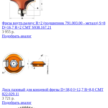
Фреза внутр.радиус R=2 (подшипник 791.003.00 - металл) S=8
D=16,7 R=2 CMT S938.167.21
3 955 р.
Подобрать аналог
Диск пазовый для концевой фрезы D=38,0 I=12,7 B=8,0 CMT
822.029.11
3 721 р.
Подобрать аналог