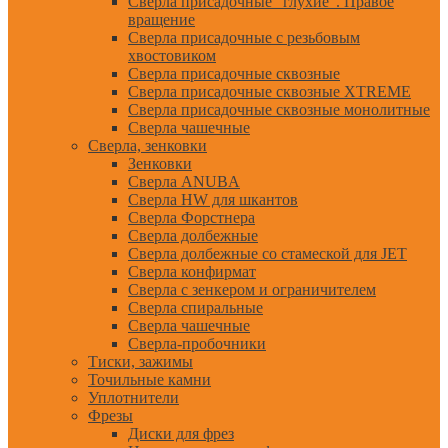
Сверла присадочные "глухие". Правое
вращение
Сверла присадочные с резьбовым
хвостовиком
Сверла присадочные сквозные
Сверла присадочные сквозные XTREME
Сверла присадочные сквозные монолитные
Сверла чашечные
Сверла, зенковки
Зенковки
Сверла ANUBA
Сверла HW для шкантов
Сверла Форстнера
Сверла долбежные
Сверла долбежные со стамеской для JET
Сверла конфирмат
Сверла с зенкером и ограничителем
Сверла спиральные
Сверла чашечные
Сверла-пробочники
Тиски, зажимы
Точильные камни
Уплотнители
Фрезы
Диски для фрез