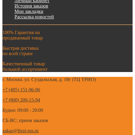
Личный кабинет
История заказов
Мои закладки
Рассылка новостей
100% Гарантия на
продаваемый товар
Быстрая доставка
по всей стране
Качественный товар
большой ассортимент
г. Москва. ул. Суздальская, д. 18г (ТЦ ТРИО)
+7 (495) 151-96-96
+7 (800) 200-15-94
Будни: 09:00 - 20:00
СБ-ВС: прием заказов
zakaz@frezi-rus.ru