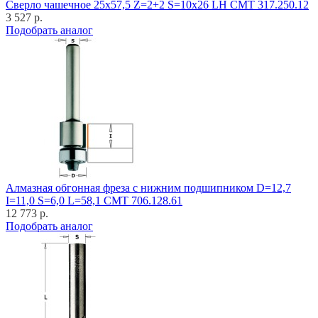
Cверло чашечное 25x57,5 Z=2+2 S=10x26 LH CMT 317.250.12
3 527 р.
Подобрать аналог
Алмазная обгонная фреза с нижним подшипником D=12,7
I=11,0 S=6,0 L=58,1 CMT 706.128.61
12 773 р.
Подобрать аналог