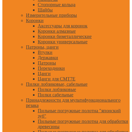
Стопорные кольца
Шайбы
Измерительные приборы
Коронки
Аксессуары для коронок
Коронки алмазные
Коронки биметаллические
Коронки универсальные
Патроны, цанги
Втулки
Державки
Патроны
Переходники
Цанги
Цанги для CMT7E
Пилки лобзиковые, сабельные
Пилки лобзиковые
Пилки сабельные
Принадлежности для мультифункционального
резака
Пильные погружные полотна "японский
зуб"
Пильные погружные полотна для обработки
древесины
Пильные погружные полотна для обработки