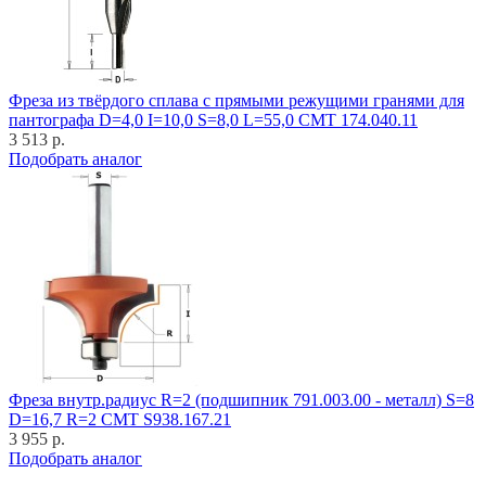
Фреза из твёрдого сплава с прямыми режущими гранями для
пантографа D=4,0 I=10,0 S=8,0 L=55,0 CMT 174.040.11
3 513 р.
Подобрать аналог
Фреза внутр.радиус R=2 (подшипник 791.003.00 - металл) S=8
D=16,7 R=2 CMT S938.167.21
3 955 р.
Подобрать аналог