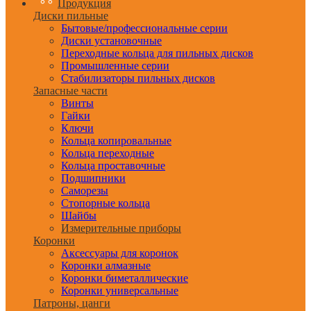
Продукция
Диски пильные
Бытовые/профессиональные серии
Диски установочные
Переходные кольца для пильных дисков
Промышленные серии
Стабилизаторы пильных дисков
Запасные части
Винты
Гайки
Ключи
Кольца копировальные
Кольца переходные
Кольца проставочные
Подшипники
Саморезы
Стопорные кольца
Шайбы
Измерительные приборы
Коронки
Аксессуары для коронок
Коронки алмазные
Коронки биметаллические
Коронки универсальные
Патроны, цанги