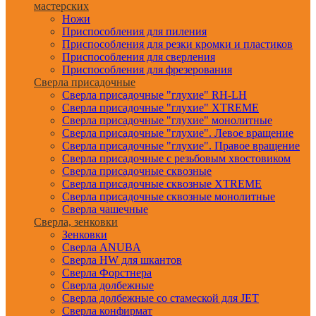
мастерских
Ножи
Приспособления для пиления
Приспособления для резки кромки и пластиков
Приспособления для сверления
Приспособления для фрезерования
Сверла присадочные
Сверла присадочные "глухие" RH-LH
Сверла присадочные "глухие" XTREME
Сверла присадочные "глухие" монолитные
Сверла присадочные "глухие". Левое вращение
Сверла присадочные "глухие". Правое вращение
Сверла присадочные с резьбовым хвостовиком
Сверла присадочные сквозные
Сверла присадочные сквозные XTREME
Сверла присадочные сквозные монолитные
Сверла чашечные
Сверла, зенковки
Зенковки
Сверла ANUBA
Сверла HW для шкантов
Сверла Форстнера
Сверла долбежные
Сверла долбежные со стамеской для JET
Сверла конфирмат