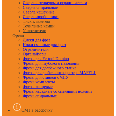
Сверла с зенкером и ограничителем
Сверла спиральные
Сверла чашечные
Сверла-пробочники
Тиски, зажимы
Точильные камни
Уплотнители
Фрезы
Диски для фрез
Ножи сменные для фрез
Ограничители
Органайзеры
Фрезы для Festool Domino
Фрезы для глубокого пазования
Фрезы для долбежного станка
Фрезы для дюбельного фрезера MAFELL
Фрезы для станков с ЧПУ
Фрезы комплекты
Фрезы концевые
Фрезы насадные со сменными ножами
Фрезы спиральные
CMT в рассрочку