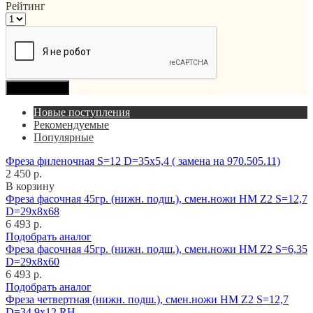
Рейтинг
Продолжить
Новые поступления
Рекомендуемые
Популярные
Фреза филеночная S=12 D=35x5,4 ( замена на 970.505.11)
2 450 р.
В корзину
Фреза фасочная 45гр. (нижн. подш.), смен.ножи HM Z2 S=12,7
D=29x8x68
6 493 р.
Подобрать аналог
Фреза фасочная 45гр. (нижн. подш.), смен.ножи HM Z2 S=6,35
D=29x8x60
6 493 р.
Подобрать аналог
Фреза четвертная (нижн. подш.), смен.ножи HM Z2 S=12,7
D=34,9x12 RH