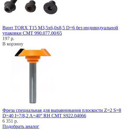
Винт TORX T15 M3,5x6,0x8,5 D=6 без индивидуальной
упаковки CMT 990.077.00/65
197 р.
В корзину
Фреза специальная для выравнивания плоскости Z=2 S=8
D=40 I=7/8,2 A=40° RH CMT S922.04066
6 351 р.
Подобрать аналог