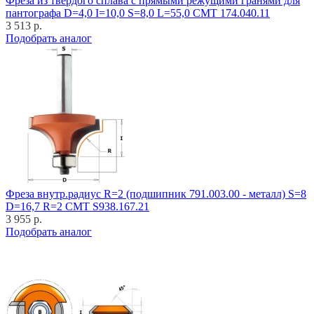
Фреза из твёрдого сплава с прямыми режущими гранями для
пантографа D=4,0 I=10,0 S=8,0 L=55,0 CMT 174.040.11
3 513 р.
Подобрать аналог
Фреза внутр.радиус R=2 (подшипник 791.003.00 - металл) S=8
D=16,7 R=2 CMT S938.167.21
3 955 р.
Подобрать аналог