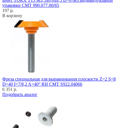
Винт TORX T15 M3,5x6,0x8,5 D=6 без индивидуальной
упаковки CMT 990.077.00/65
197 р.
В корзину
Фреза специальная для выравнивания плоскости Z=2 S=8
D=40 I=7/8,2 A=40° RH CMT S922.04066
6 351 р.
Подобрать аналог