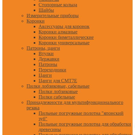
Стопорные кольца
Шайбы
Измерительные приборы
Коронки
Аксессуары для коронок
Коронки алмазные
Коронки биметаллические
Коронки универсальные
Патроны, цанги
Втулки
Державки
Патроны
Переходники
Цанги
Цанги для CMT7E
Пилки лобзиковые, сабельные
Пилки лобзиковые
Пилки сабельные
Принадлежности для мультифункционального
резака
Пильные погружные полотна "японский
зуб"
Пильные погружные полотна для обработки
древесины
Пильные погружные полотна для обработки