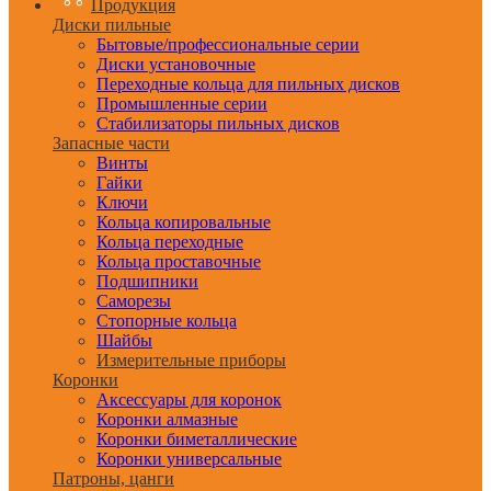
Продукция
Диски пильные
Бытовые/профессиональные серии
Диски установочные
Переходные кольца для пильных дисков
Промышленные серии
Стабилизаторы пильных дисков
Запасные части
Винты
Гайки
Ключи
Кольца копировальные
Кольца переходные
Кольца проставочные
Подшипники
Саморезы
Стопорные кольца
Шайбы
Измерительные приборы
Коронки
Аксессуары для коронок
Коронки алмазные
Коронки биметаллические
Коронки универсальные
Патроны, цанги