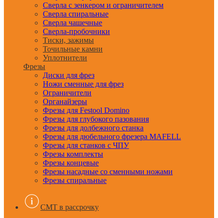
Сверла с зенкером и ограничителем
Сверла спиральные
Сверла чашечные
Сверла-пробочники
Тиски, зажимы
Точильные камни
Уплотнители
Фрезы
Диски для фрез
Ножи сменные для фрез
Ограничители
Органайзеры
Фрезы для Festool Domino
Фрезы для глубокого пазования
Фрезы для долбежного станка
Фрезы для дюбельного фрезера MAFELL
Фрезы для станков с ЧПУ
Фрезы комплекты
Фрезы концевые
Фрезы насадные со сменными ножами
Фрезы спиральные
CMT в рассрочку