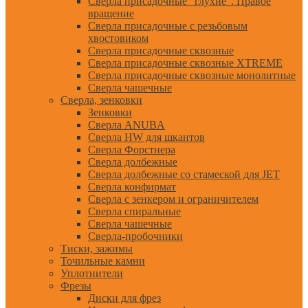
Сверла присадочные "глухие". Правое
вращение
Сверла присадочные с резьбовым
хвостовиком
Сверла присадочные сквозные
Сверла присадочные сквозные XTREME
Сверла присадочные сквозные монолитные
Сверла чашечные
Сверла, зенковки
Зенковки
Сверла ANUBA
Сверла HW для шкантов
Сверла Форстнера
Сверла долбежные
Сверла долбежные со стамеской для JET
Сверла конфирмат
Сверла с зенкером и ограничителем
Сверла спиральные
Сверла чашечные
Сверла-пробочники
Тиски, зажимы
Точильные камни
Уплотнители
Фрезы
Диски для фрез