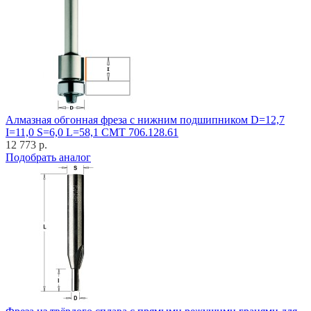
Алмазная обгонная фреза с нижним подшипником D=12,7
I=11,0 S=6,0 L=58,1 CMT 706.128.61
12 773 р.
Подобрать аналог