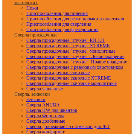
мастерских
Ножи
Приспособления для пиления
Приспособления для резки кромки и пластиков
Приспособления для сверления
Приспособления для фрезерования
Сверла присадочные
Сверла присадочные "глухие" RH-LH
Сверла присадочные "глухие" XTREME
Сверла присадочные "глухие" монолитные
Сверла присадочные "глухие". Левое вращение
Сверла присадочные "глухие". Правое вращение
Сверла присадочные с резьбовым хвостовиком
Сверла присадочные сквозные
Сверла присадочные сквозные XTREME
Сверла присадочные сквозные монолитные
Сверла чашечные
Сверла, зенковки
Зенковки
Сверла ANUBA
Сверла HW для шкантов
Сверла Форстнера
Сверла долбежные
Сверла долбежные со стамеской для JET
Сверла конфирмат