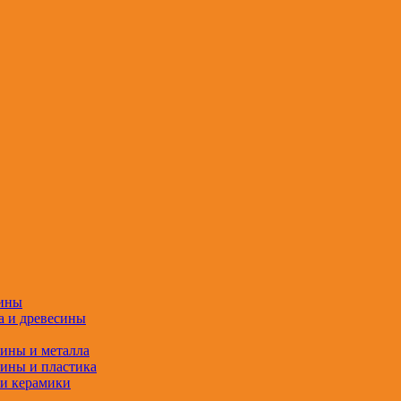
сины
а и древесины
сины и металла
сины и пластика
 и керамики