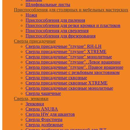
Шлифовальные листы
Приспособления для столярных и мебельных мастерских
Ножи
Приспособления для пиления
Приспособления для резки кромки и пластиков
Приспособления для сверления
Приспособления для фрезерования
Сверла присадочные
Сверла присадочные "глухие" RH-LH
Сверла присадочные "глухие" XTREME
Сверла присадочные "глухие" монолитные
Сверла присадочные "глухие". Левое вращение
Сверла присадочные "глухие". Правое вращение
Сверла присадочные с резьбовым хвостовиком
Сверла присадочные сквозные
Сверла присадочные сквозные XTREME
Сверла присадочные сквозные монолитные
Сверла чашечные
Сверла, зенковки
Зенковки
Сверла ANUBA
Сверла HW для шкантов
Сверла Форстнера
Сверла долбежные
Сверла долбежные со стамеской для JET