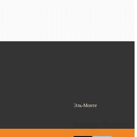
Эль-Монте
Ваш город —
Эль-Монте
?