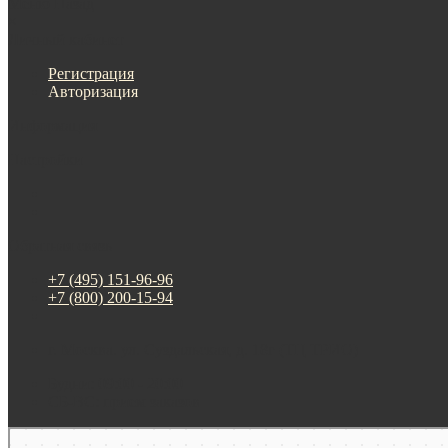
Меню
Назад
×
Личный кабинет
Регистрация
Авторизация
Информация
Настройки
Обратная связь
+7 (495) 151-96-96
+7 (800) 200-15-94
г. Москва. ул. Суздальская, д. 18г (ТЦ ТРИО)
Будни: 09:00 - 20:00
СБ-ВС: прием заказов
Москва
Яндекс Карты — транспорт, навигация, поиск мест