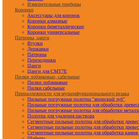
Измерительные приборы
Коронки
Аксессуары для коронок
Коронки алмазные
Коронки биметаллические
Коронки универсальные
Патроны, цанги
Втулки
Державки
Патроны
Переходники
Цанги
Цанги для CMT7E
Пилки лобзиковые, сабельные
Пилки лобзиковые
Пилки сабельные
Принадлежности для мультифункционального резака
Пильные погружные полотна "японский зуб"
Пильные погружные полотна для обработки древе
Пильные погружные полотна для обработки металл
Полотна для удаления раствора
Сегментные пильные полотна для обработки древе
Сегментные пильные полотна для обработки древе
Сегментные пильные полотна для обработки камня
Шаберы